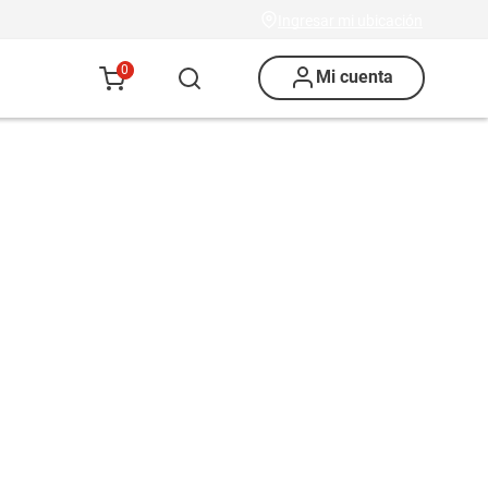
Ingresar mi ubicación
0
Mi cuenta