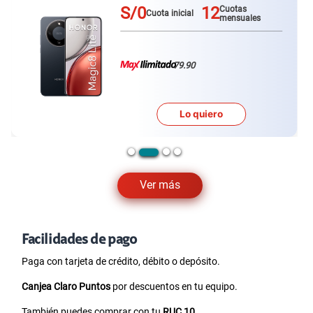
S/0
12
Cuotas
Cuota inicial
mensuales
79.90
Lo quiero
Ver más
Facilidades de pago
Paga con tarjeta de crédito, débito o depósito.
Canjea Claro Puntos
por descuentos en tu equipo.
También puedes comprar con tu
RUC 10
.