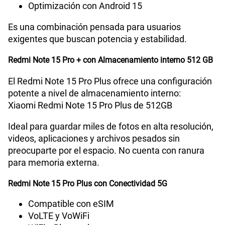
Optimización con Android 15
Es una combinación pensada para usuarios
Dimensión
163.61 x 78.09 x 7.78 mm
exigentes que buscan potencia y estabilidad.
Redmi Note 15 Pro + con Almacenamiento interno 512 GB
VoLTE
Si
El Redmi Note 15 Pro Plus ofrece una configuración
potente a nivel de almacenamiento interno:
Xiaomi Redmi Note 15 Pro Plus de 512GB
VoWiFi
Si
Ideal para guardar miles de fotos en alta resolución,
videos, aplicaciones y archivos pesados sin
preocuparte por el espacio. No cuenta con ranura
Compatibilidad con eSIM
Sí
para memoria externa.
Redmi Note 15 Pro Plus con Conectividad 5G
Compatible con eSIM
VoLTE y VoWiFi