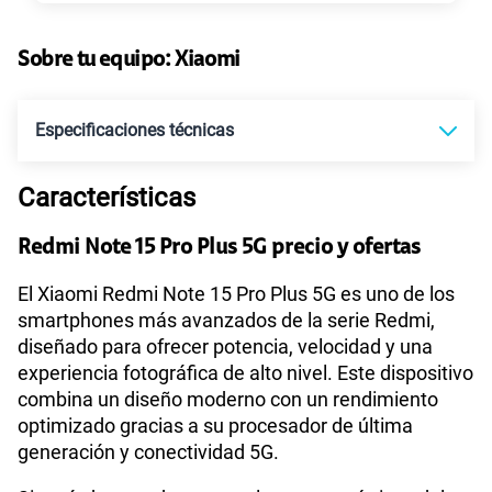
Sobre tu equipo:
Xiaomi
Especificaciones técnicas
Características
Tecnología de Pantalla
POLED
Redmi Note 15 Pro Plus 5G precio y ofertas
Sistema operativo
Android 15
El Xiaomi Redmi Note 15 Pro Plus 5G es uno de los
smartphones más avanzados de la serie Redmi,
diseñado para ofrecer potencia, velocidad y una
Qualcomm SM7635-AC Snapdragon 7s Gen 4
experiencia fotográfica de alto nivel. Este dispositivo
Procesador
(4 nm)
combina un diseño moderno con un rendimiento
optimizado gracias a su procesador de última
generación y conectividad 5G.
Tamaño de Pantalla
6.83"