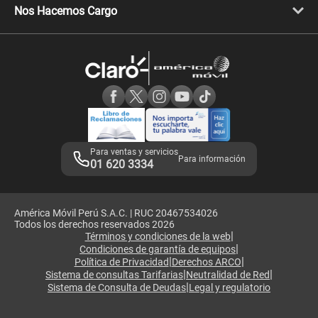
Llamada por llamada
Celulares Motorola
Nos Hacemos Cargo
Comprobantes electrónicos
Velocidad de internet
Devoluciones por interrupciones
Consultas en línea
Atención de reclamos
Samsung A57
Consulta de reclamos
Consulta de IMEI
Adquirientes iPhone 6, 6S y SE
Hablando Claro
Mensaje de Seguridad
Samsung S25 Ultra
Consideraciones
Términos y Condiciones de Tienda Claro
Libro de Reclamaciones
Legales de marketplace
Para ventas y servicios
Para información
01 620 3334
América Móvil Perú S.A.C. | RUC 20467534026
Todos los derechos reservados 2026
|
Términos y condiciones de la web
|
Condiciones de garantía de equipos
|
|
Política de Privacidad
Derechos ARCO
|
|
Sistema de consultas Tarifarias
Neutralidad de Red
|
Sistema de Consulta de Deudas
Legal y regulatorio