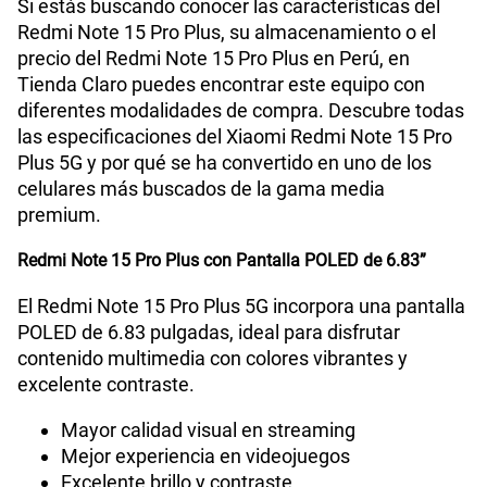
Si estás buscando conocer las características del
Redmi Note 15 Pro Plus, su almacenamiento o el
WiFI
Si
precio del Redmi Note 15 Pro Plus en Perú, en
Tienda Claro puedes encontrar este equipo con
diferentes modalidades de compra. Descubre todas
Peso
210 gr
las especificaciones del Xiaomi Redmi Note 15 Pro
Plus 5G y por qué se ha convertido en uno de los
celulares más buscados de la gama media
premium.
Bluetooth
Si
Redmi Note 15 Pro Plus con Pantalla POLED de 6.83”
Cámara de fotos Principal
200Mpx+8 Mpx
El Redmi Note 15 Pro Plus 5G incorpora una pantalla
POLED de 6.83 pulgadas, ideal para disfrutar
contenido multimedia con colores vibrantes y
excelente contraste.
Cámara de fotos Frontal
20Mpx
Mayor calidad visual en streaming
Mejor experiencia en videojuegos
Radio FM
No
Excelente brillo y contraste