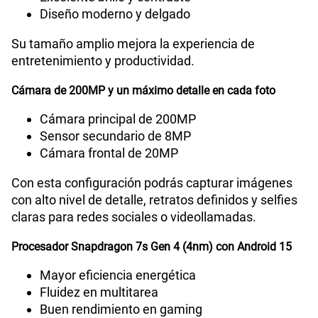
Diseño moderno y delgado
Su tamaño amplio mejora la experiencia de
Capacidad Memoria Externa
NO
entretenimiento y productividad.
Cámara de 200MP y un máximo detalle en cada foto
Capacidad Memoria Interna
512 GB
Cámara principal de 200MP
Sensor secundario de 8MP
Cámara frontal de 20MP
Capacidad Memoria RAM
12 + 12
Con esta configuración podrás capturar imágenes
con alto nivel de detalle, retratos definidos y selfies
GPS
Si
claras para redes sociales o videollamadas.
Procesador Snapdragon 7s Gen 4 (4nm) con Android 15
Reconocimiento Facial
Si
Mayor eficiencia energética
Fluidez en multitarea
Buen rendimiento en gaming
Lector de Huella
Si