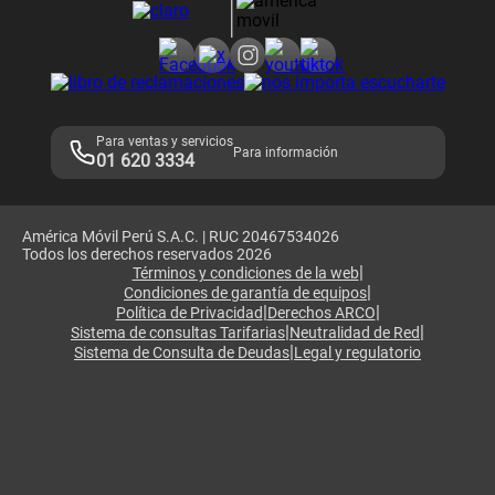
Consulta de reclamos
Consulta de IMEI
Adquirientes iPhone 6, 6S y SE
Hablando Claro
Mensaje de Seguridad
Samsung S25 Ultra
Consideraciones
Términos y Condiciones de Tienda Claro
Libro de Reclamaciones
Legales de marketplace
Para ventas y servicios
Para información
01 620 3334
América Móvil Perú S.A.C. | RUC 20467534026
Todos los derechos reservados 2026
|
Términos y condiciones de la web
|
Condiciones de garantía de equipos
|
|
Política de Privacidad
Derechos ARCO
|
|
Sistema de consultas Tarifarias
Neutralidad de Red
|
Sistema de Consulta de Deudas
Legal y regulatorio