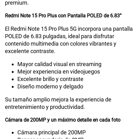
premium.
Bluetooth
Si
Redmi Note 15 Pro Plus con Pantalla POLED de 6.83”
Cámara de fotos Principal
200Mpx+8 Mpx
El Redmi Note 15 Pro Plus 5G incorpora una pantalla
POLED de 6.83 pulgadas, ideal para disfrutar
contenido multimedia con colores vibrantes y
excelente contraste.
Cámara de fotos Frontal
20Mpx
Mayor calidad visual en streaming
Mejor experiencia en videojuegos
Radio FM
No
Excelente brillo y contraste
Diseño moderno y delgado
Su tamaño amplio mejora la experiencia de
Capacidad Memoria Externa
NO
entretenimiento y productividad.
Cámara de 200MP y un máximo detalle en cada foto
Capacidad Memoria Interna
512 GB
Cámara principal de 200MP