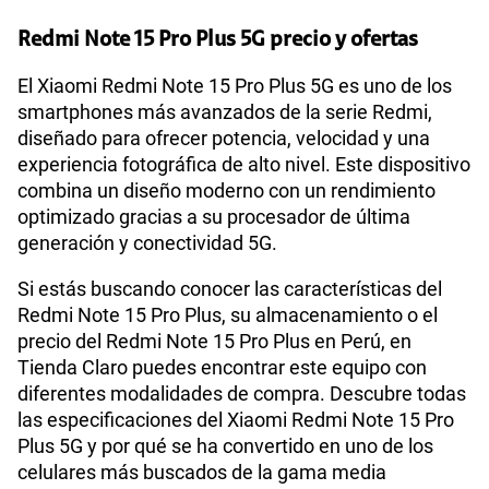
Redmi Note 15 Pro Plus 5G precio y ofertas
175GB
en alta velocidad
S/
159.90
Sistema operativo
Android 15
Paga solo
El Xiaomi Redmi Note 15 Pro Plus 5G es uno de los
smartphones más avanzados de la serie Redmi,
diseñado para ofrecer potencia, velocidad y una
185GB
en alta velocidad
Qualcomm SM7635-AC Snapdragon 7s Gen 4
S/
189.90
experiencia fotográfica de alto nivel. Este dispositivo
Procesador
Paga solo
(4 nm)
combina un diseño moderno con un rendimiento
optimizado gracias a su procesador de última
200GB
en alta velocidad
generación y conectividad 5G.
Tamaño de Pantalla
6.83"
S/
289.90
Paga solo
Si estás buscando conocer las características del
Redmi Note 15 Pro Plus, su almacenamiento o el
Ver menos planes
WiFI
Si
precio del Redmi Note 15 Pro Plus en Perú, en
Tienda Claro puedes encontrar este equipo con
diferentes modalidades de compra. Descubre todas
Peso
210 gr
las especificaciones del Xiaomi Redmi Note 15 Pro
Plus 5G y por qué se ha convertido en uno de los
celulares más buscados de la gama media