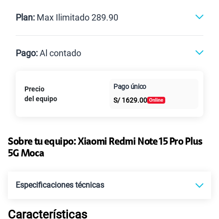
Renovación
Celular liberado
Postpago
Prepago
Plan:
Max Ilimitado 289.90
Max
Max Ilimitado
Pago:
Al contado
Paga en
125GB
en alta velocidad
Pago único
Precio
Al contado
Cuotas Claro
cuotas sin
S/
79.90
Paga solo
del equipo
S/
1629.00
intereses
155 GB
en alta velocidad
S/
95.90
Paga solo
Sobre tu equipo:
Xiaomi
Redmi Note 15 Pro Plus
5G Moca
110GB
en alta velocidad
S/
69.90
Paga solo
Especificaciones técnicas
160GB
en alta velocidad
Características
S/
109.90
Paga solo
Tecnología de Pantalla
POLED