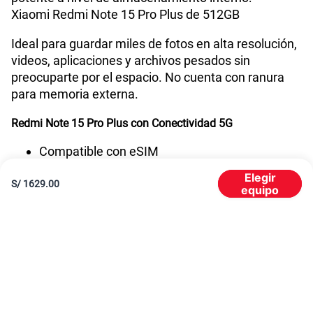
Xiaomi Redmi Note 15 Pro Plus de 512GB
VoWiFi
Si
Ideal para guardar miles de fotos en alta resolución,
videos, aplicaciones y archivos pesados sin
preocuparte por el espacio. No cuenta con ranura
Compatibilidad con eSIM
Sí
para memoria externa.
Redmi Note 15 Pro Plus con Conectividad 5G
Compatible con eSIM
VoLTE y VoWiFi
Elegir
WiFi y Bluetooth
S/
1629.00
equipo
GPS integrado
Además, incorpora lector de huella y reconocimiento
facial para mayor seguridad.
Diseño moderno y elegante
Dimensiones: 163.61 x 78.09 x 7.78 mm