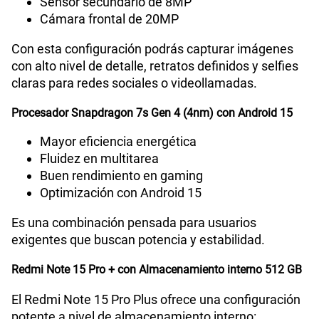
Sensor secundario de 8MP
Cámara frontal de 20MP
Capacidad Memoria RAM
12 + 12
Con esta configuración podrás capturar imágenes
con alto nivel de detalle, retratos definidos y selfies
GPS
Si
claras para redes sociales o videollamadas.
Procesador Snapdragon 7s Gen 4 (4nm) con Android 15
Reconocimiento Facial
Si
Mayor eficiencia energética
Fluidez en multitarea
Buen rendimiento en gaming
Lector de Huella
Si
Optimización con Android 15
Es una combinación pensada para usuarios
Dimensión
163.61 x 78.09 x 7.78 mm
exigentes que buscan potencia y estabilidad.
Redmi Note 15 Pro + con Almacenamiento interno 512 GB
VoLTE
Si
El Redmi Note 15 Pro Plus ofrece una configuración
potente a nivel de almacenamiento interno: