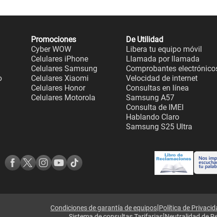
Promociones
De Utilidad
Cyber WOW
Libera tu equipo móvil
Celulares iPhone
Llamada por llamada
Celulares Samsung
Comprobantes electrónico
o
Celulares Xiaomi
Velocidad de internet
Celulares Honor
Consultas en línea
Celulares Motorola
Samsung A57
Consulta de IMEI
Hablando Claro
Samsung S25 Ultra
|
Condiciones de garantía de equipos
Política de Privaci
|
Sistema de consultas Tarifarias
Neutralidad de R