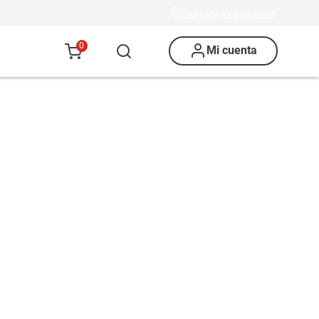
Ingresar mi ubicación
0
Mi cuenta