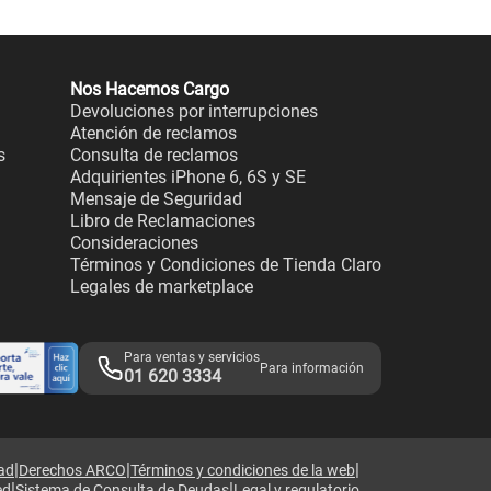
Nos Hacemos Cargo
Devoluciones por interrupciones
Atención de reclamos
s
Consulta de reclamos
Adquirientes iPhone 6, 6S y SE
Mensaje de Seguridad
Libro de Reclamaciones
Consideraciones
Términos y Condiciones de Tienda Claro
Legales de marketplace
Para ventas y servicios
Para información
01 620 3334
|
|
|
dad
Derechos ARCO
Términos y condiciones de la web
|
|
ed
Sistema de Consulta de Deudas
Legal y regulatorio