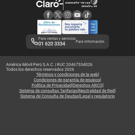
Consulta de reclamos
Consulta de IMEI
Adquirientes iPhone 6, 6S y SE
Hablando Claro
Mensaje de Seguridad
Samsung S25 Ultra
Consideraciones
Términos y Condiciones de Tienda Claro
Libro de Reclamaciones
Legales de marketplace
Para ventas y servicios
Para información
01 620 3334
América Móvil Perú S.A.C. | RUC 20467534026
Todos los derechos reservados 2026
|
Términos y condiciones de la web
|
Condiciones de garantía de equipos
|
|
Política de Privacidad
Derechos ARCO
|
|
Sistema de consultas Tarifarias
Neutralidad de Red
|
Sistema de Consulta de Deudas
Legal y regulatorio