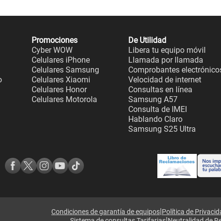
Promociones
De Utilidad
Cyber WOW
Libera tu equipo móvil
Celulares iPhone
Llamada por llamada
Celulares Samsung
Comprobantes electrónico
o
Celulares Xiaomi
Velocidad de internet
Celulares Honor
Consultas en línea
Celulares Motorola
Samsung A57
Consulta de IMEI
Hablando Claro
Samsung S25 Ultra
|
Condiciones de garantía de equipos
Política de Privaci
|
Sistema de consultas Tarifarias
Neutralidad de R