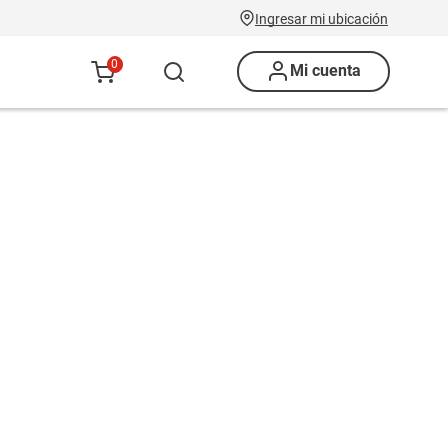
Ingresar mi ubicación
0
Mi cuenta