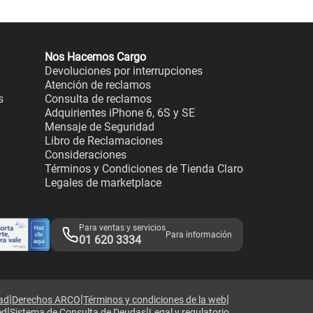
Nos Hacemos Cargo
Devoluciones por interrupciones
Atención de reclamos
s
Consulta de reclamos
Adquirientes iPhone 6, 6S y SE
Mensaje de Seguridad
Libro de Reclamaciones
Consideraciones
Términos y Condiciones de Tienda Claro
Legales de marketplace
Para ventas y servicios
Para información
01 620 3334
|
|
|
dad
Derechos ARCO
Términos y condiciones de la web
|
|
ed
Sistema de Consulta de Deudas
Legal y regulatorio