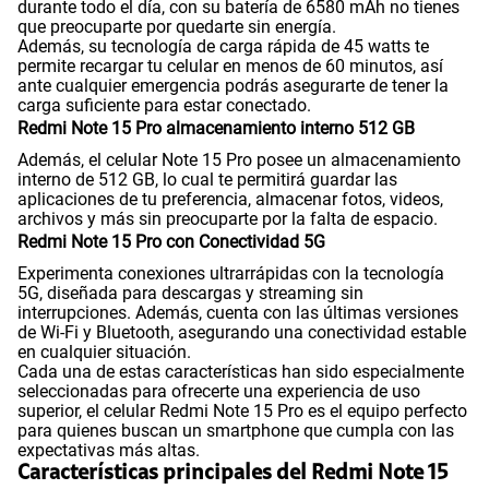
durante todo el día, con su batería de 6580 mAh no tienes
Reconocimiento Facial
Si
que preocuparte por quedarte sin energía.
Además, su tecnología de carga rápida de 45 watts te
permite recargar tu celular en menos de 60 minutos, así
ante cualquier emergencia podrás asegurarte de tener la
Lector de Huella
Si
carga suficiente para estar conectado.
Redmi Note 15 Pro almacenamiento interno 512 GB
Además, el celular Note 15 Pro posee un almacenamiento
Dimensión
163.61 x 78.09 x 7.78 mm
interno de 512 GB, lo cual te permitirá guardar las
aplicaciones de tu preferencia, almacenar fotos, videos,
archivos y más sin preocuparte por la falta de espacio.
Redmi Note 15 Pro con Conectividad 5G
VoLTE
Si
Experimenta conexiones ultrarrápidas con la tecnología
5G, diseñada para descargas y streaming sin
interrupciones. Además, cuenta con las últimas versiones
de Wi-Fi y Bluetooth, asegurando una conectividad estable
VoWiFi
Si
en cualquier situación.
Cada una de estas características han sido especialmente
seleccionadas para ofrecerte una experiencia de uso
superior, el celular Redmi Note 15 Pro es el equipo perfecto
Compatibilidad con eSIM
Sí
para quienes buscan un smartphone que cumpla con las
expectativas más altas.
Características principales del Redmi Note 15