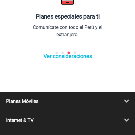
Planes especiales para ti
Comunícate con todo el Perú y el
extranjero.
Ver consideraciones
Planes Móviles
Portabilidad
Línea Nueva
Internet & TV
Línea Adicional
Planes ilimitados
Internet Fibra Óptica
Prepago Chévere