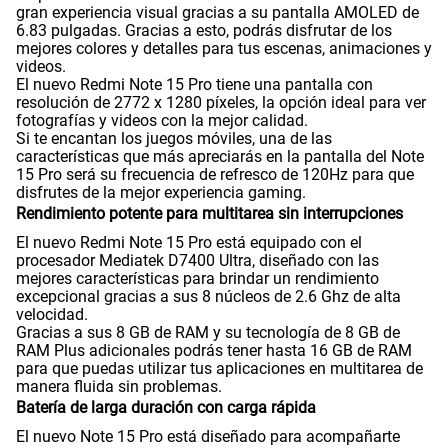
gran experiencia visual gracias a su pantalla AMOLED de
6.83 pulgadas. Gracias a esto, podrás disfrutar de los
mejores colores y detalles para tus escenas, animaciones y
videos.
Radio FM
No
El nuevo Redmi Note 15 Pro tiene una pantalla con
resolución de 2772 x 1280 píxeles, la opción ideal para ver
fotografías y videos con la mejor calidad.
Si te encantan los juegos móviles, una de las
Capacidad Memoria Externa
NO
características que más apreciarás en la pantalla del Note
15 Pro será su frecuencia de refresco de 120Hz para que
disfrutes de la mejor experiencia gaming.
Rendimiento potente para multitarea sin interrupciones
Capacidad Memoria Interna
512 GB
El nuevo Redmi Note 15 Pro está equipado con el
procesador Mediatek D7400 Ultra, diseñado con las
mejores características para brindar un rendimiento
excepcional gracias a sus 8 núcleos de 2.6 Ghz de alta
Capacidad Memoria RAM
8+8
velocidad.
Gracias a sus 8 GB de RAM y su tecnología de 8 GB de
RAM Plus adicionales podrás tener hasta 16 GB de RAM
para que puedas utilizar tus aplicaciones en multitarea de
GPS
Si
manera fluida sin problemas.
Batería de larga duración con carga rápida
El nuevo Note 15 Pro está diseñado para acompañarte