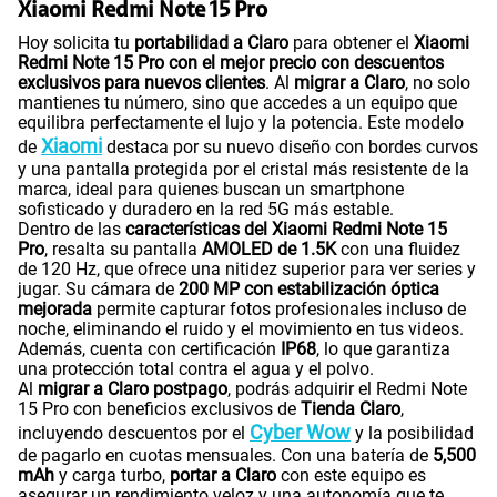
Xiaomi Redmi Note 15 Pro
Hoy solicita tu
portabilidad a Claro
para obtener el
Xiaomi
Redmi Note 15 Pro con el mejor precio con descuentos
exclusivos para nuevos clientes
. Al
migrar a Claro
, no solo
mantienes tu número, sino que accedes a un equipo que
equilibra perfectamente el lujo y la potencia. Este modelo
Xiaomi
de
destaca por su nuevo diseño con bordes curvos
y una pantalla protegida por el cristal más resistente de la
marca, ideal para quienes buscan un smartphone
sofisticado y duradero en la red 5G más estable.
Dentro de las
características del Xiaomi Redmi Note 15
Pro
, resalta su pantalla
AMOLED de 1.5K
con una fluidez
de 120 Hz, que ofrece una nitidez superior para ver series y
jugar. Su cámara de
200 MP con estabilización óptica
mejorada
permite capturar fotos profesionales incluso de
noche, eliminando el ruido y el movimiento en tus videos.
Además, cuenta con certificación
IP68
, lo que garantiza
una protección total contra el agua y el polvo.
Al
migrar a Claro postpago
, podrás adquirir el Redmi Note
15 Pro con beneficios exclusivos de
Tienda Claro
,
Cyber Wow
incluyendo descuentos por el
y la posibilidad
de pagarlo en cuotas mensuales. Con una batería de
5,500
mAh
y carga turbo,
portar a Claro
con este equipo es
asegurar un rendimiento veloz y una autonomía que te