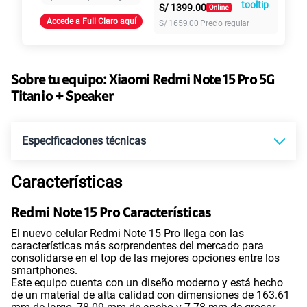
S/
1399.00
Accede a Full Claro aquí
S/
1659.00
Precio regular
155 GB
en alta velocidad
S/
95.90
Paga solo
Sobre tu equipo:
Xiaomi
Redmi Note 15 Pro 5G
Ver más planes
Titanio + Speaker
Especificaciones técnicas
Características
Tecnología de Pantalla
POLED
Redmi Note 15 Pro Características
El nuevo celular Redmi Note 15 Pro llega con las
Sistema operativo
Android 15
características más sorprendentes del mercado para
consolidarse en el top de las mejores opciones entre los
smartphones.
Este equipo cuenta con un diseño moderno y está hecho
Procesador
MTK D7400 Ultra
de un material de alta calidad con dimensiones de 163.61