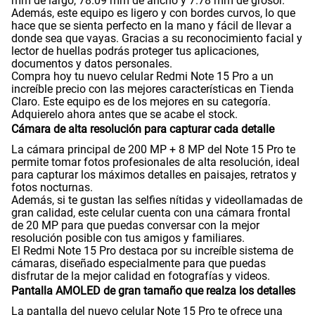
mm de largo, 78.09 mm de ancho y 7.78 mm de grosor.
Además, este equipo es ligero y con bordes curvos, lo que
hace que se sienta perfecto en la mano y fácil de llevar a
donde sea que vayas. Gracias a su reconocimiento facial y
Tamaño de Pantalla
6.83"
lector de huellas podrás proteger tus aplicaciones,
documentos y datos personales.
Compra hoy tu nuevo celular Redmi Note 15 Pro a un
increíble precio con las mejores características en Tienda
WiFI
Si
Claro. Este equipo es de los mejores en su categoría.
Adquierelo ahora antes que se acabe el stock.
Cámara de alta resolución para capturar cada detalle
Peso
210 gr
La cámara principal de 200 MP + 8 MP del Note 15 Pro te
permite tomar fotos profesionales de alta resolución, ideal
para capturar los máximos detalles en paisajes, retratos y
fotos nocturnas.
Además, si te gustan las selfies nítidas y videollamadas de
Bluetooth
Si
gran calidad, este celular cuenta con una cámara frontal
de 20 MP para que puedas conversar con la mejor
resolución posible con tus amigos y familiares.
El Redmi Note 15 Pro destaca por su increíble sistema de
Cámara de fotos Principal
200Mpx+8 Mpx
cámaras, diseñado especialmente para que puedas
disfrutar de la mejor calidad en fotografías y videos.
Pantalla AMOLED de gran tamaño que realza los detalles
Cámara de fotos Frontal
20Mpx
La pantalla del nuevo celular Note 15 Pro te ofrece una