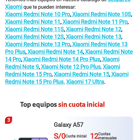
Xiaomi
que te pueden interesar:
Xiaomi Redmi Note 10 Pro
Xiaomi Redmi Note 10S
,
,
Xiaomi Redmi Note 11
Xiaomi Redmi Note 11 Pro
,
,
Xiaomi Redmi Note 11S
Xiaomi Redmi Note 12
,
,
Xiaomi Redmi Note 12S
Xiaomi Redmi Note 13
,
,
Xiaomi Redmi Note 13 Pro
Xiaomi Redmi Note 13
,
Pro Plus
Xiaomi Redmi Note 14
Xiaomi Redmi Note
,
,
14 Pro
Xiaomi Redmi Note 14 Pro Plus
Xiaomi
,
,
Redmi Note 9
Xiaomi Note 12 Pro Plus
Xiaomi
,
,
Redmi Note 15 Pro
Xiaomi Redmi Note 15
Xiaomi
,
,
Redmi Note 15 Pro Plus.
Xiaomi 17 Ultra
.
Top equipos
sin cuota inicial
3
Galaxy A57
S/0
12
Cuotas
Cuota inicial
mensuales