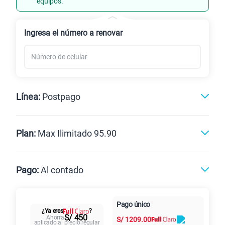
equipos.
Renovación
Celular liberado
Ingresa el número a renovar
Línea:
Postpago
Postpago
Prepago
Plan:
Max Ilimitado 95.90
Max
Max Ilimitado
Pago:
Al contado
Paga en
125GB
en alta velocidad
Pago único
Al contado
Cuotas Claro
cuotas sin
¿Ya eres
?
S/
79.90
Paga solo
S/ 450
Ahorra
S/
1209.00
intereses
aplicado al precio regular