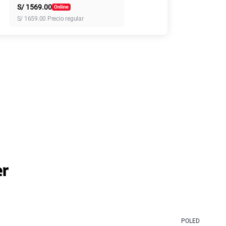
S/
1569.00
S/
1659.00
Precio regular
45GB
en alta velocidad
S/
49.90
 más planes
er
POLED