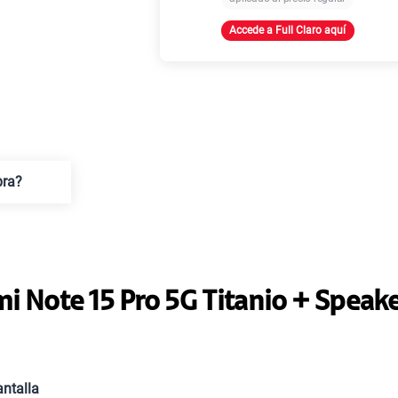
Accede a Full Claro aquí
Paga solo
Ver
pra?
i Note 15 Pro 5G Titanio + Speak
ntalla