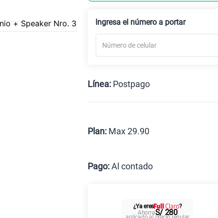
Celular liberado
Ingresa el número a portar
Línea:
Postpago
Postpago
Prepago
Plan:
Max 29.90
Max
Pago:
Al contado
Al contado
C
¿Ya eres
?
Paga solo
S/ 280
Ahorra
aplicado al precio regular