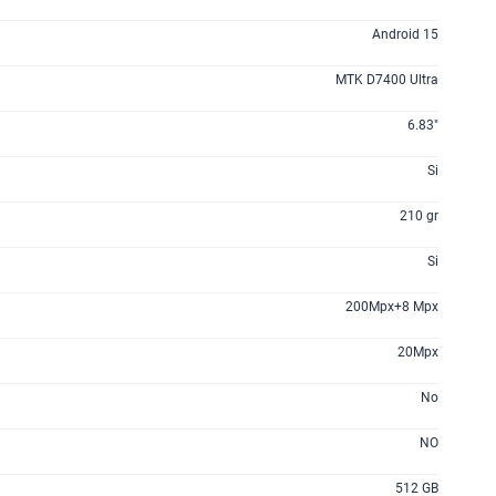
Android 15
MTK D7400 Ultra
6.83"
Si
210 gr
Si
200Mpx+8 Mpx
20Mpx
No
NO
512 GB