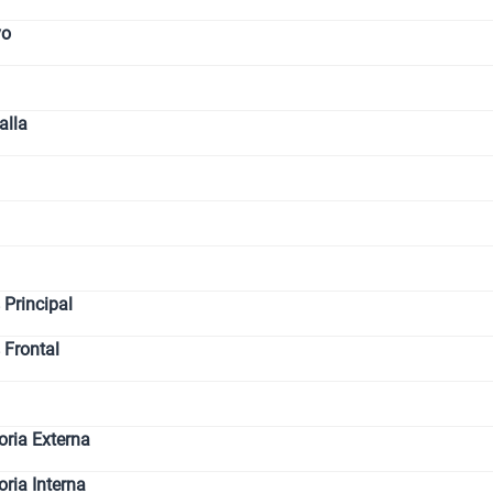
vo
alla
Principal
 Frontal
ria Externa
ia Interna