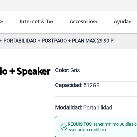
s
Internet & Tv
Accesorios
Ayuda
 + PORTABILIDAD + POSTPAGO + PLAN MAX 29.90 P
Color:
Gris
io + Speaker
Capacidad:
512GB
Gris
512GB
Modalidad:
Portabilidad
REQUISITOS:
Tener mínimo 30 días c
Línea Nueva
Portabilid
evaluación crediticia.