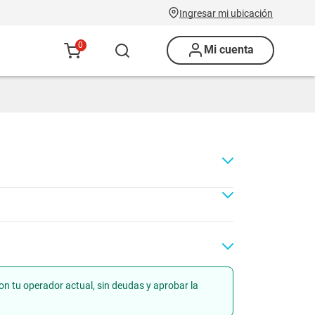
Ingresar mi ubicación
0
Mi cuenta
on tu operador actual, sin deudas y aprobar la
ad
Renovación