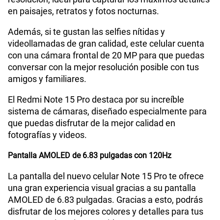
en paisajes, retratos y fotos nocturnas.
Además, si te gustan las selfies nítidas y
Capacidad Memoria Externa
NO
videollamadas de gran calidad, este celular cuenta
con una cámara frontal de 20 MP para que puedas
conversar con la mejor resolución posible con tus
Capacidad Memoria Interna
512 GB
amigos y familiares.
El Redmi Note 15 Pro destaca por su increíble
Capacidad Memoria RAM
8+8
sistema de cámaras, diseñado especialmente para
que puedas disfrutar de la mejor calidad en
fotografías y videos.
GPS
Si
Pantalla AMOLED de 6.83 pulgadas con 120Hz
La pantalla del nuevo celular Note 15 Pro te ofrece
Reconocimiento Facial
Si
una gran experiencia visual gracias a su pantalla
AMOLED de 6.83 pulgadas. Gracias a esto, podrás
disfrutar de los mejores colores y detalles para tus