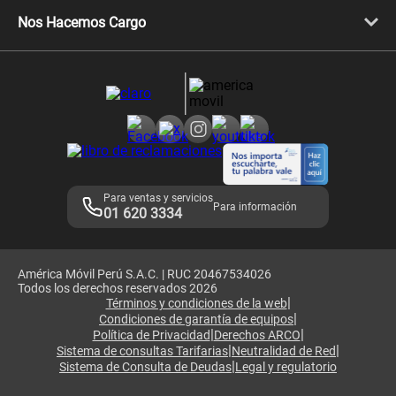
Libera tu equipo móvil
Celulares Honor
Llamada por llamada
Celulares Motorola
Nos Hacemos Cargo
Comprobantes electrónicos
Velocidad de internet
Devoluciones por interrupciones
Consultas en línea
Atención de reclamos
Samsung A57
Consulta de reclamos
Consulta de IMEI
Adquirientes iPhone 6, 6S y SE
Hablando Claro
Mensaje de Seguridad
Samsung S25 Ultra
Consideraciones
Términos y Condiciones de Tienda Claro
Libro de Reclamaciones
Legales de marketplace
Para ventas y servicios
Para información
01 620 3334
América Móvil Perú S.A.C. | RUC 20467534026
Todos los derechos reservados 2026
|
Términos y condiciones de la web
|
Condiciones de garantía de equipos
|
|
Política de Privacidad
Derechos ARCO
|
|
Sistema de consultas Tarifarias
Neutralidad de Red
|
Sistema de Consulta de Deudas
Legal y regulatorio