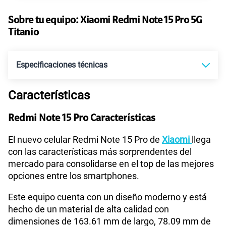
135GB
en alta velocidad
S/
95.90
Paga solo
Sobre tu equipo:
Xiaomi
Redmi Note 15 Pro 5G
Titanio
160GB
en alta velocidad
S/
109.90
Paga solo
Especificaciones técnicas
110GB
en alta velocidad
Características
S/
69.90
Tecnología de Pantalla
POLED
Paga solo
Redmi Note 15 Pro Características
175GB
en alta velocidad
Sistema operativo
Android 15
El nuevo celular Redmi Note 15 Pro de
Xiaomi
llega
S/
159.90
Paga solo
con las características más sorprendentes del
mercado para consolidarse en el top de las mejores
185GB
en alta velocidad
opciones entre los smartphones.
Procesador
MTK D7400 Ultra
S/
189.90
Paga solo
Este equipo cuenta con un diseño moderno y está
hecho de un material de alta calidad con
Tamaño de Pantalla
6.83"
200GB
en alta velocidad
dimensiones de 163.61 mm de largo, 78.09 mm de