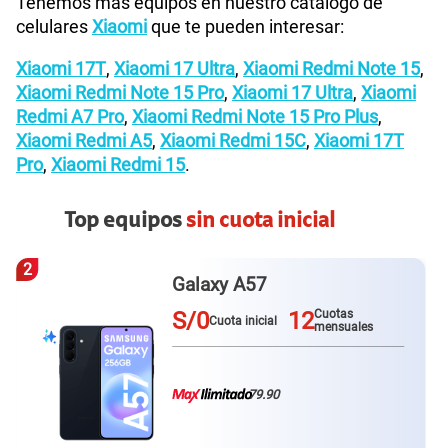
Tenemos más equipos en nuestro catálogo de
celulares
Xiaomi
que te pueden interesar:
Xiaomi 17T
,
Xiaomi 17 Ultra
,
Xiaomi Redmi Note 15
,
Xiaomi Redmi Note 15 Pro
,
Xiaomi 17 Ultra
,
Xiaomi
Redmi A7 Pro
,
Xiaomi Redmi Note 15 Pro Plus
,
Xiaomi Redmi A5
,
Xiaomi Redmi 15C
,
Xiaomi 17T
Pro
,
Xiaomi Redmi 15
.
Top equipos
sin cuota inicial
3
Redmi Note 15 pro plus
S/0
12
Cuotas
Cuota inicial
mensuales
79.90