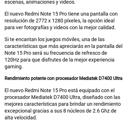
escenas, animaciones y videos.
Lector de Huella
Si
El nuevo Redmi Note 15 Pro tiene una pantalla con
resolución de 2772 x 1280 píxeles, la opción ideal
Dimensión
163.61 x 78.09 x 7.78 mm
para ver fotografías y videos con la mejor calidad.
Si te encantan los juegos móviles, una de las
características que más apreciarás en la pantalla del
VoLTE
Si
Note 15 Pro será su frecuencia de refresco de
120Hz para que disfrutes de la mejor experiencia
gaming.
VoWiFi
Si
Rendimiento potente con procesador Mediatek D7400 Ultra
Compatibilidad con eSIM
Sí
El nuevo Redmi Note 15 Pro está equipado con el
procesador Mediatek D7400 Ultra, diseñado con las
mejores características para brindar un rendimiento
excepcional gracias a sus 8 núcleos de 2.6 Ghz de
alta velocidad.