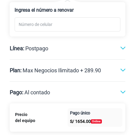
Renovación
Ingresa el número a renovar
Línea:
Postpago
Postpago
Plan:
Max Negocios Ilimitado + 289.90
Max
Max Ilimitado
Pago:
Al contado
Paga en
125GB
en alta velocidad
Pago único
Precio
Al contado
Cuotas Claro
cuotas sin
S/
79.90
del equipo
Paga solo
S/
1654.00
intereses