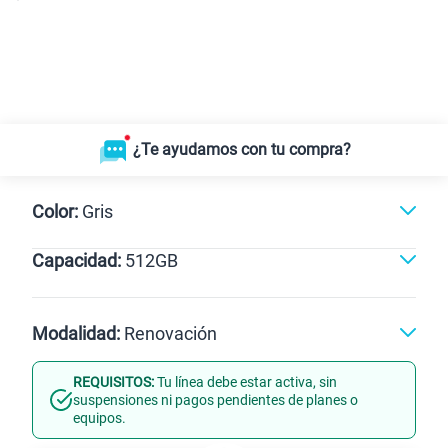
¿Te ayudamos con tu compra?
Color:
Gris
Capacidad:
512GB
Negro
Gris
512GB
Modalidad:
Renovación
REQUISITOS:
Tu línea debe estar activa, sin
Línea Nueva
Portabilidad
suspensiones ni pagos pendientes de planes o
equipos.