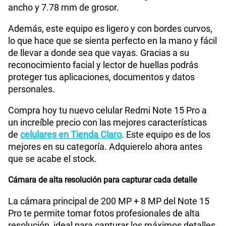
S/
289.90
Paga solo
ancho y 7.78 mm de grosor.
Además, este equipo es ligero y con bordes curvos,
WiFI
Si
Ver menos planes
lo que hace que se sienta perfecto en la mano y fácil
de llevar a donde sea que vayas. Gracias a su
reconocimiento facial y lector de huellas podrás
Peso
210 gr
proteger tus aplicaciones, documentos y datos
personales.
Bluetooth
Si
Compra hoy tu nuevo celular Redmi Note 15 Pro a
un increíble precio con las mejores características
de
celulares en Tienda Claro
. Este equipo es de los
Cámara de fotos Principal
200Mpx+8 Mpx
mejores en su categoría. Adquierelo ahora antes
que se acabe el stock.
Cámara de alta resolución para capturar cada detalle
Cámara de fotos Frontal
20Mpx
La cámara principal de 200 MP + 8 MP del Note 15
Pro te permite tomar fotos profesionales de alta
Radio FM
No
resolución, ideal para capturar los máximos detalles