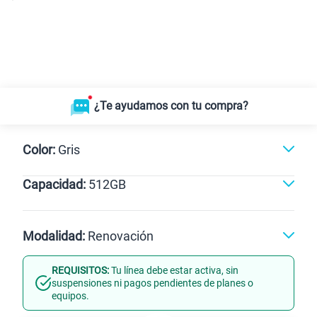
¿Te ayudamos con tu compra?
Color:
Gris
Capacidad:
512GB
Negro
Gris
512GB
Modalidad:
Renovación
REQUISITOS:
Tu línea debe estar activa, sin
Línea Nueva
Portabilidad
suspensiones ni pagos pendientes de planes o
equipos.