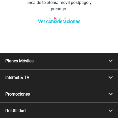
línea de telefonía móvil postpago y
prepago.
Ver consideraciones
Planes Móviles
Portabilidad
Línea Nueva
Internet & TV
Línea Adicional
Planes ilimitados
Internet Fibra Óptica
Prepago Chévere
Internet + TV
Migración
Promociones
Mejora tu plan
Conviértete en Full Claro
Cyber WOW
Celulares iPhone
De Utilidad
Celulares Samsung
Celulares Xiaomi