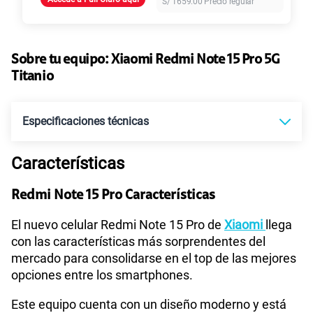
S/
1659.00
Precio regular
45GB
en alta velocidad
S/
49.90
Paga solo
Sobre tu equipo:
Xiaomi
Redmi Note 15 Pro 5G
30GB
en alta velocidad
Titanio
S/
39.90
Paga solo
Especificaciones técnicas
60GB
en alta velocidad
S/
56.90
Paga solo
Características
Tecnología de Pantalla
POLED
75 GB
en alta velocidad
S/
60.90
Redmi Note 15 Pro Características
Paga solo
Sistema operativo
Android 15
El nuevo celular Redmi Note 15 Pro de
Xiaomi
llega
Ver menos planes
con las características más sorprendentes del
mercado para consolidarse en el top de las mejores
opciones entre los smartphones.
Procesador
MTK D7400 Ultra
Este equipo cuenta con un diseño moderno y está