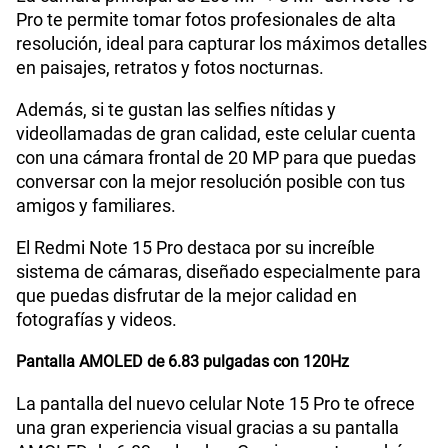
Pro te permite tomar fotos profesionales de alta
Radio FM
No
resolución, ideal para capturar los máximos detalles
en paisajes, retratos y fotos nocturnas.
Además, si te gustan las selfies nítidas y
Capacidad Memoria Externa
NO
videollamadas de gran calidad, este celular cuenta
con una cámara frontal de 20 MP para que puedas
conversar con la mejor resolución posible con tus
Capacidad Memoria Interna
512 GB
amigos y familiares.
El Redmi Note 15 Pro destaca por su increíble
Capacidad Memoria RAM
8+8
sistema de cámaras, diseñado especialmente para
que puedas disfrutar de la mejor calidad en
fotografías y videos.
GPS
Si
Pantalla AMOLED de 6.83 pulgadas con 120Hz
La pantalla del nuevo celular Note 15 Pro te ofrece
Reconocimiento Facial
Si
una gran experiencia visual gracias a su pantalla