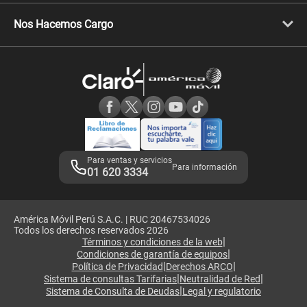
Libera tu equipo móvil
Celulares Honor
Llamada por llamada
Celulares Motorola
Nos Hacemos Cargo
Comprobantes electrónicos
Velocidad de internet
Devoluciones por interrupciones
Consultas en línea
Atención de reclamos
Samsung A57
Consulta de reclamos
Consulta de IMEI
Adquirientes iPhone 6, 6S y SE
Hablando Claro
Mensaje de Seguridad
Samsung S25 Ultra
Consideraciones
Términos y Condiciones de Tienda Claro
Libro de Reclamaciones
Legales de marketplace
Para ventas y servicios
Para información
01 620 3334
América Móvil Perú S.A.C. | RUC 20467534026
Todos los derechos reservados 2026
|
Términos y condiciones de la web
|
Condiciones de garantía de equipos
|
|
Política de Privacidad
Derechos ARCO
|
|
Sistema de consultas Tarifarias
Neutralidad de Red
|
Sistema de Consulta de Deudas
Legal y regulatorio