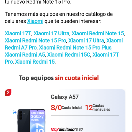
tu nuevo Redmi Note 15 Pro.
Tenemos más equipos en nuestro catálogo de
celulares
Xiaomi
que te pueden interesar:
Xiaomi 17T
,
Xiaomi 17 Ultra
,
Xiaomi Redmi Note 15
,
Xiaomi Redmi Note 15 Pro
,
Xiaomi 17 Ultra
,
Xiaomi
Redmi A7 Pro
,
Xiaomi Redmi Note 15 Pro Plus
,
Xiaomi Redmi A5
,
Xiaomi Redmi 15C
,
Xiaomi 17T
Pro
,
Xiaomi Redmi 15
.
Top equipos
sin cuota inicial
3
Redmi Note 15 pro plus
S/0
12
Cuotas
Cuota inicial
mensuales
79.90