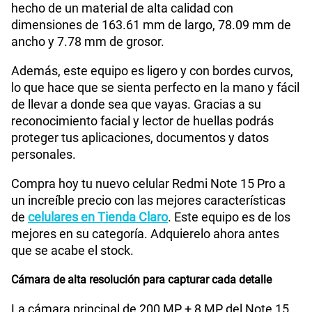
hecho de un material de alta calidad con
Tamaño de Pantalla
6.83"
dimensiones de 163.61 mm de largo, 78.09 mm de
ancho y 7.78 mm de grosor.
Además, este equipo es ligero y con bordes curvos,
WiFI
Si
lo que hace que se sienta perfecto en la mano y fácil
de llevar a donde sea que vayas. Gracias a su
reconocimiento facial y lector de huellas podrás
Peso
210 gr
proteger tus aplicaciones, documentos y datos
personales.
Bluetooth
Si
Compra hoy tu nuevo celular Redmi Note 15 Pro a
un increíble precio con las mejores características
de
celulares en Tienda Claro
. Este equipo es de los
Cámara de fotos Principal
200Mpx+8 Mpx
mejores en su categoría. Adquierelo ahora antes
que se acabe el stock.
Cámara de alta resolución para capturar cada detalle
Cámara de fotos Frontal
20Mpx
La cámara principal de 200 MP + 8 MP del Note 15