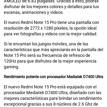
AMOLED de 6.83 pulgadas. Gracias a esto, podrás
disfrutar de los mejores colores y detalles para tus
escenas, animaciones y videos.
Lector de Huella
Si
El nuevo Redmi Note 15 Pro tiene una pantalla con
resolución de 2772 x 1280 píxeles, la opción ideal
Dimensión
163.61 x 78.09 x 7.78 mm
para ver fotografías y videos con la mejor calidad.
Si te encantan los juegos móviles, una de las
características que más apreciarás en la pantalla del
VoLTE
Si
Note 15 Pro será su frecuencia de refresco de
120Hz para que disfrutes de la mejor experiencia
gaming.
VoWiFi
Si
Rendimiento potente con procesador Mediatek D7400 Ultra
Compatibilidad con eSIM
Sí
El nuevo Redmi Note 15 Pro está equipado con el
procesador Mediatek D7400 Ultra, diseñado con las
mejores características para brindar un rendimiento
excepcional gracias a sus 8 núcleos de 2.6 Ghz de