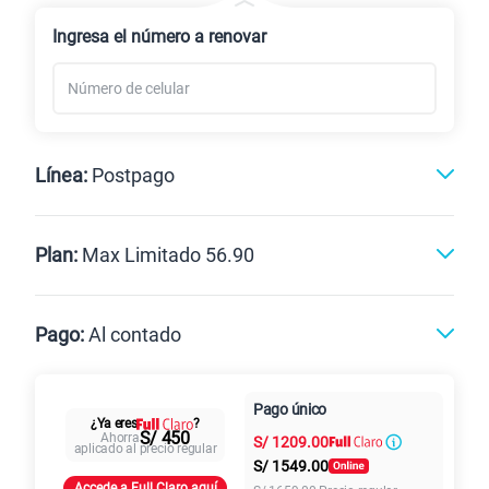
Renovación
Celular liberado
Ingresa el número a renovar
Línea:
Postpago
Postpago
Prepago
Plan:
Max Limitado 56.90
Max
Max Ilimitado
Pago:
Al contado
Paga en
Pago único
25GB
en alta velocidad
Al contado
Cuotas Claro
cuotas sin
¿Ya eres
?
S/
29.90
S/ 450
Ahorra
S/
1209.00
Paga solo
intereses
aplicado al precio regular
S/
1549.00
Accede a Full Claro aquí