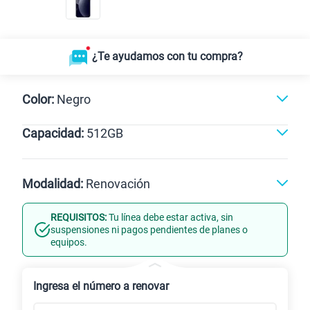
¿Te ayudamos con tu compra?
Color:
Negro
Capacidad:
512GB
Gris
512GB
Modalidad:
Renovación
REQUISITOS:
Tu línea debe estar activa, sin
Línea Nueva
Portabilidad
suspensiones ni pagos pendientes de planes o
equipos.
Renovación
Ingresa el número a renovar