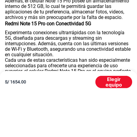
Además, el celular Note 15 Pro posee un almacenamiento
Dimensión
163.61 x 78.09 x 7.78 mm
interno de 512 GB, lo cual te permitirá guardar las
aplicaciones de tu preferencia, almacenar fotos, videos,
archivos y más sin preocuparte por la falta de espacio.
Redmi Note 15 Pro con Conectividad 5G
VoLTE
Si
Experimenta conexiones ultrarrápidas con la tecnología
5G, diseñada para descargas y streaming sin
interrupciones. Además, cuenta con las últimas versiones
de Wi-Fi y Bluetooth, asegurando una conectividad estable
VoWiFi
Si
en cualquier situación.
Cada una de estas características han sido especialmente
seleccionadas para ofrecerte una experiencia de uso
superior, el celular Redmi Note 15 Pro es el equipo perfecto
Compatibilidad con eSIM
Sí
para quienes buscan un smartphone que cumpla con las
Elegir
expectativas más altas.
S/
1654.00
equipo
Características principales del Redmi Note 15
Pro
Estos son las principales especificaciones o características
del Note 15 Pro:
Sistema operativo: Android 15
Tecnología de pantalla: pOLED
Tamaño de pantalla: 6.83 pulgadas