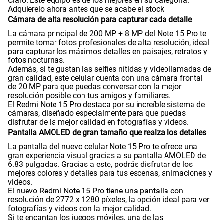
Claro. Este equipo es de los mejores en su categoría.
Adquierelo ahora antes que se acabe el stock.
Cámara de alta resolución para capturar cada detalle
Peso
210 gr
La cámara principal de 200 MP + 8 MP del Note 15 Pro te
permite tomar fotos profesionales de alta resolución, ideal
para capturar los máximos detalles en paisajes, retratos y
fotos nocturnas.
Además, si te gustan las selfies nítidas y videollamadas de
Bluetooth
Si
gran calidad, este celular cuenta con una cámara frontal
de 20 MP para que puedas conversar con la mejor
resolución posible con tus amigos y familiares.
El Redmi Note 15 Pro destaca por su increíble sistema de
Cámara de fotos Principal
200Mpx+8 Mpx
cámaras, diseñado especialmente para que puedas
disfrutar de la mejor calidad en fotografías y videos.
Pantalla AMOLED de gran tamaño que realza los detalles
Cámara de fotos Frontal
20Mpx
La pantalla del nuevo celular Note 15 Pro te ofrece una
gran experiencia visual gracias a su pantalla AMOLED de
6.83 pulgadas. Gracias a esto, podrás disfrutar de los
mejores colores y detalles para tus escenas, animaciones y
videos.
Radio FM
No
El nuevo Redmi Note 15 Pro tiene una pantalla con
resolución de 2772 x 1280 píxeles, la opción ideal para ver
fotografías y videos con la mejor calidad.
Si te encantan los juegos móviles, una de las