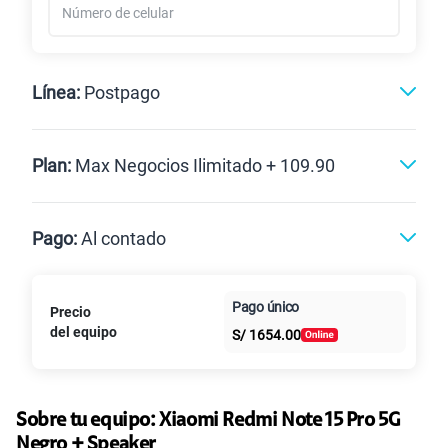
Línea:
Postpago
Postpago
Plan:
Max Negocios Ilimitado + 109.90
Max
Max Ilimitado
Pago:
Al contado
Paga en
125GB
en alta velocidad
Pago único
Precio
Al contado
Cuotas Claro
cuotas sin
S/
79.90
del equipo
Paga solo
S/
1654.00
intereses
135GB
en alta velocidad
S/
95.90
Paga solo
Sobre tu equipo:
Xiaomi
Redmi Note 15 Pro 5G
Negro + Speaker