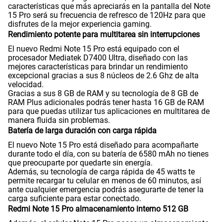
Capacidad Memoria Externa
NO
características que más apreciarás en la pantalla del Note
15 Pro será su frecuencia de refresco de 120Hz para que
disfrutes de la mejor experiencia gaming.
Rendimiento potente para multitarea sin interrupciones
Capacidad Memoria Interna
512 GB
El nuevo Redmi Note 15 Pro está equipado con el
procesador Mediatek D7400 Ultra, diseñado con las
mejores características para brindar un rendimiento
excepcional gracias a sus 8 núcleos de 2.6 Ghz de alta
Capacidad Memoria RAM
8+8
velocidad.
Gracias a sus 8 GB de RAM y su tecnología de 8 GB de
RAM Plus adicionales podrás tener hasta 16 GB de RAM
para que puedas utilizar tus aplicaciones en multitarea de
GPS
Si
manera fluida sin problemas.
Batería de larga duración con carga rápida
El nuevo Note 15 Pro está diseñado para acompañarte
durante todo el día, con su batería de 6580 mAh no tienes
Reconocimiento Facial
Si
que preocuparte por quedarte sin energía.
Además, su tecnología de carga rápida de 45 watts te
permite recargar tu celular en menos de 60 minutos, así
ante cualquier emergencia podrás asegurarte de tener la
Lector de Huella
Si
carga suficiente para estar conectado.
Redmi Note 15 Pro almacenamiento interno 512 GB