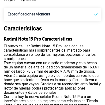
Ver más planes
Especificaciones técnicas
Características
Tecnología de Pantalla
POLED
Redmi Note 15 Pro Características
El nuevo celular Redmi Note 15 Pro llega con las
Sistema operativo
Android 15
características más sorprendentes del mercado para
consolidarse en el top de las mejores opciones entre los
smartphones.
Este equipo cuenta con un diseño moderno y está hecho
Procesador
MTK D7400 Ultra
de un material de alta calidad con dimensiones de 163.61
mm de largo, 78.09 mm de ancho y 7.78 mm de grosor.
Además, este equipo es ligero y con bordes curvos, lo que
hace que se sienta perfecto en la mano y fácil de llevar a
donde sea que vayas. Gracias a su reconocimiento facial y
Tamaño de Pantalla
6.83"
lector de huellas podrás proteger tus aplicaciones,
documentos y datos personales.
Compra hoy tu nuevo celular Redmi Note 15 Pro a un
increíble precio con las mejores características en Tienda
WiFI
Si