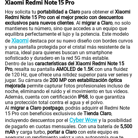
Xiaomi Redmi Note 15 Pro
Hoy solicita tu
portabilidad a Claro
para obtener el
Xiaomi
Redmi Note 15 Pro con el mejor precio con descuentos
exclusivos para nuevos clientes
. Al
migrar a Claro
, no solo
mantienes tu número, sino que accedes a un equipo que
equilibra perfectamente el lujo y la potencia. Este modelo
Xiaomi
de
destaca por su nuevo diseño con bordes curvos
y una pantalla protegida por el cristal más resistente de la
marca, ideal para quienes buscan un smartphone
sofisticado y duradero en la red 5G más estable.
Dentro de las
características del Xiaomi Redmi Note 15
Pro
, resalta su pantalla
AMOLED de 1.5K
con una fluidez
de 120 Hz, que ofrece una nitidez superior para ver series y
jugar. Su cámara de
200 MP con estabilización óptica
mejorada
permite capturar fotos profesionales incluso de
noche, eliminando el ruido y el movimiento en tus videos.
Además, cuenta con certificación
IP68
, lo que garantiza
una protección total contra el agua y el polvo.
Al
migrar a Claro postpago
, podrás adquirir el Redmi Note
15 Pro con beneficios exclusivos de
Tienda Claro
,
Cyber Wow
incluyendo descuentos por el
y la posibilidad
de pagarlo en cuotas mensuales. Con una batería de
5,500
mAh
y carga turbo,
portar a Claro
con este equipo es
asegurar un rendimiento veloz y una autonomía que te