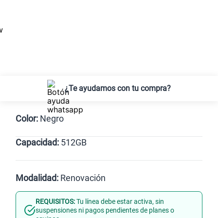
¿Te ayudamos con tu compra?
Color:
Negro
Capacidad:
512GB
Gris
512GB
Modalidad:
Renovación
REQUISITOS:
Tu línea debe estar activa, sin
Línea Nueva
Portabilidad
suspensiones ni pagos pendientes de planes o