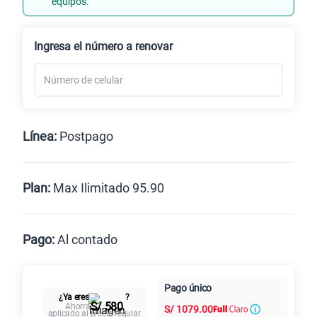
equipos.
Renovación
Celular liberado
Ingresa el número a renovar
Línea:
Postpago
Postpago
Prepago
Plan:
Max Ilimitado 95.90
Max
Max Ilimitado
Pago:
Al contado
Paga en
125GB
en alta velocidad
Pago único
Al contado
Cuotas Claro
cuotas sin
¿Ya eres
?
S/
79.90
S/ 580
Ahorra
S/
1079.00
intereses
aplicado al precio regular