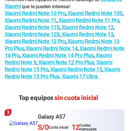
Xiaomi
que te pueden interesar:
Xiaomi Redmi Note 10 Pro
Xiaomi Redmi Note 10S
,
,
Xiaomi Redmi Note 11
Xiaomi Redmi Note 11 Pro
,
,
Xiaomi Redmi Note 11S
Xiaomi Redmi Note 12
,
,
Xiaomi Redmi Note 12S
Xiaomi Redmi Note 13
,
,
Xiaomi Redmi Note 13 Pro
Xiaomi Redmi Note 13
,
Pro Plus
Xiaomi Redmi Note 14
Xiaomi Redmi Note
,
,
14 Pro
Xiaomi Redmi Note 14 Pro Plus
Xiaomi
,
,
Redmi Note 9
Xiaomi Note 12 Pro Plus
Xiaomi
,
,
Redmi Note 15 Pro
Xiaomi Redmi Note 15
Xiaomi
,
,
Redmi Note 15 Pro Plus.
Xiaomi 17 Ultra
.
Top equipos
sin cuota inicial
3
Galaxy A57
S/0
12
Cuotas
Cuota inicial
mensuales