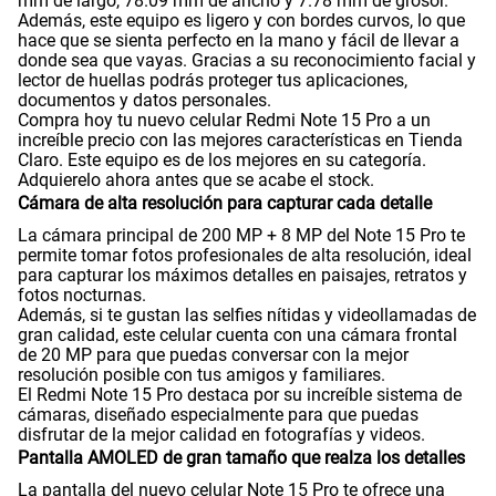
mm de largo, 78.09 mm de ancho y 7.78 mm de grosor.
Además, este equipo es ligero y con bordes curvos, lo que
hace que se sienta perfecto en la mano y fácil de llevar a
donde sea que vayas. Gracias a su reconocimiento facial y
Tamaño de Pantalla
6.83"
lector de huellas podrás proteger tus aplicaciones,
documentos y datos personales.
Compra hoy tu nuevo celular Redmi Note 15 Pro a un
increíble precio con las mejores características en Tienda
WiFI
Si
Claro. Este equipo es de los mejores en su categoría.
Adquierelo ahora antes que se acabe el stock.
Cámara de alta resolución para capturar cada detalle
Peso
210 gr
La cámara principal de 200 MP + 8 MP del Note 15 Pro te
permite tomar fotos profesionales de alta resolución, ideal
para capturar los máximos detalles en paisajes, retratos y
fotos nocturnas.
Además, si te gustan las selfies nítidas y videollamadas de
Bluetooth
Si
gran calidad, este celular cuenta con una cámara frontal
de 20 MP para que puedas conversar con la mejor
resolución posible con tus amigos y familiares.
El Redmi Note 15 Pro destaca por su increíble sistema de
Cámara de fotos Principal
200Mpx+8 Mpx
cámaras, diseñado especialmente para que puedas
disfrutar de la mejor calidad en fotografías y videos.
Pantalla AMOLED de gran tamaño que realza los detalles
Cámara de fotos Frontal
20Mpx
La pantalla del nuevo celular Note 15 Pro te ofrece una