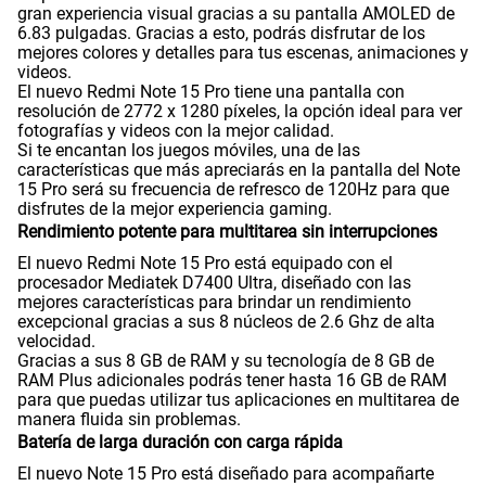
gran experiencia visual gracias a su pantalla AMOLED de
6.83 pulgadas. Gracias a esto, podrás disfrutar de los
mejores colores y detalles para tus escenas, animaciones y
videos.
Radio FM
No
El nuevo Redmi Note 15 Pro tiene una pantalla con
resolución de 2772 x 1280 píxeles, la opción ideal para ver
fotografías y videos con la mejor calidad.
Si te encantan los juegos móviles, una de las
Capacidad Memoria Externa
NO
características que más apreciarás en la pantalla del Note
15 Pro será su frecuencia de refresco de 120Hz para que
disfrutes de la mejor experiencia gaming.
Rendimiento potente para multitarea sin interrupciones
Capacidad Memoria Interna
512 GB
El nuevo Redmi Note 15 Pro está equipado con el
procesador Mediatek D7400 Ultra, diseñado con las
mejores características para brindar un rendimiento
excepcional gracias a sus 8 núcleos de 2.6 Ghz de alta
Capacidad Memoria RAM
8+8
velocidad.
Gracias a sus 8 GB de RAM y su tecnología de 8 GB de
RAM Plus adicionales podrás tener hasta 16 GB de RAM
para que puedas utilizar tus aplicaciones en multitarea de
GPS
Si
manera fluida sin problemas.
Batería de larga duración con carga rápida
El nuevo Note 15 Pro está diseñado para acompañarte