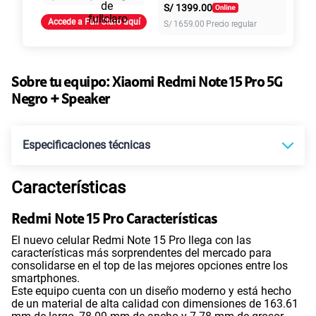
S/
1399.00
Accede a Full Claro aquí
S/
1659.00
Precio regular
Paga solo
155 GB
en alta velocidad
S/
95.90
Sobre tu equipo:
Xiaomi
Redmi Note 15 Pro 5G
Negro + Speaker
Paga solo
Especificaciones técnicas
Ver más planes
Características
Tecnología de Pantalla
POLED
Redmi Note 15 Pro Características
El nuevo celular Redmi Note 15 Pro llega con las
Sistema operativo
Android 15
características más sorprendentes del mercado para
consolidarse en el top de las mejores opciones entre los
smartphones.
Este equipo cuenta con un diseño moderno y está hecho
Procesador
MTK D7400 Ultra
de un material de alta calidad con dimensiones de 163.61