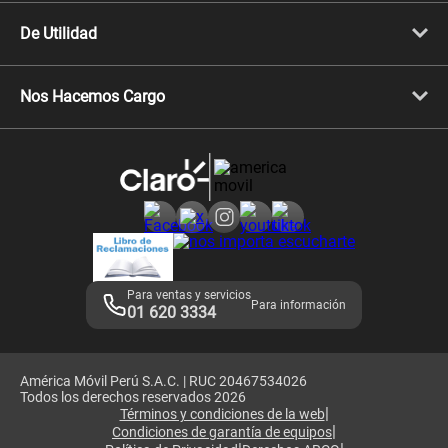
Cyber WOW
Celulares iPhone
De Utilidad
Celulares Samsung
Celulares Xiaomi
Libera tu equipo móvil
Celulares Honor
Llamada por llamada
Celulares Motorola
Nos Hacemos Cargo
Comprobantes electrónicos
Velocidad de internet
Devoluciones por interrupciones
Consultas en línea
Atención de reclamos
Samsung A57
Consulta de reclamos
Consulta de IMEI
Adquirientes iPhone 6, 6S y SE
Hablando Claro
Mensaje de Seguridad
Samsung S25 Ultra
Consideraciones
Términos y Condiciones de Tienda Claro
Libro de Reclamaciones
Legales de marketplace
Para ventas y servicios
Para información
01 620 3334
América Móvil Perú S.A.C. | RUC 20467534026
Todos los derechos reservados 2026
|
Términos y condiciones de la web
|
Condiciones de garantía de equipos