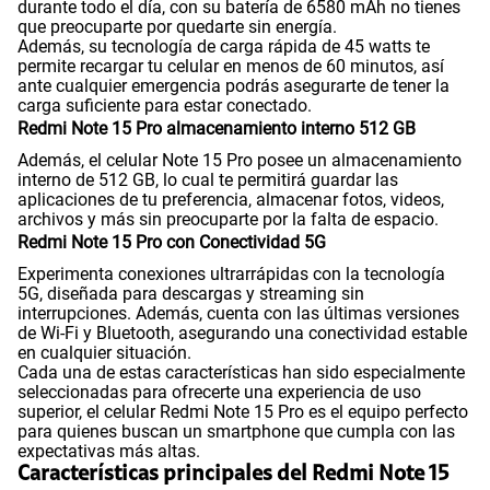
durante todo el día, con su batería de 6580 mAh no tienes
Reconocimiento Facial
Si
que preocuparte por quedarte sin energía.
Además, su tecnología de carga rápida de 45 watts te
permite recargar tu celular en menos de 60 minutos, así
ante cualquier emergencia podrás asegurarte de tener la
Lector de Huella
Si
carga suficiente para estar conectado.
Redmi Note 15 Pro almacenamiento interno 512 GB
Además, el celular Note 15 Pro posee un almacenamiento
Dimensión
163.61 x 78.09 x 7.78 mm
interno de 512 GB, lo cual te permitirá guardar las
aplicaciones de tu preferencia, almacenar fotos, videos,
archivos y más sin preocuparte por la falta de espacio.
Redmi Note 15 Pro con Conectividad 5G
VoLTE
Si
Experimenta conexiones ultrarrápidas con la tecnología
5G, diseñada para descargas y streaming sin
interrupciones. Además, cuenta con las últimas versiones
de Wi-Fi y Bluetooth, asegurando una conectividad estable
VoWiFi
Si
en cualquier situación.
Cada una de estas características han sido especialmente
seleccionadas para ofrecerte una experiencia de uso
superior, el celular Redmi Note 15 Pro es el equipo perfecto
Compatibilidad con eSIM
Sí
para quienes buscan un smartphone que cumpla con las
expectativas más altas.
Características principales del Redmi Note 15