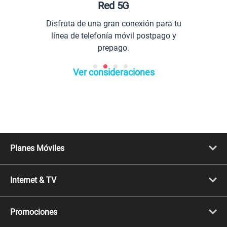
Red 5G
P
isfruta de una gran conexión para tu
Co
línea de telefonía móvil postpago y
prepago.
Ver consideraciones
Planes Móviles
Portabilidad
Línea Nueva
Internet & TV
Línea Adicional
Planes ilimitados
Internet Fibra Óptica
Prepago Chévere
Internet + TV
Migración
Promociones
Mejora tu plan
Conviértete en Full Claro