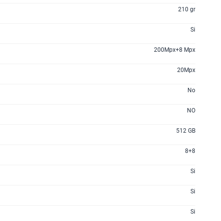
S/
289.90
210 gr
Si
 planes
200Mpx+8 Mpx
20Mpx
No
NO
512 GB
8+8
Si
Si
Si