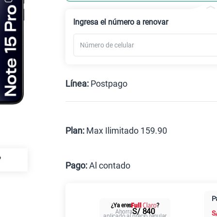
Celular liberado
Ingresa el número a renovar
Línea:
Postpago
Postpago
Prepago
Plan:
Max Ilimitado 159.90
Max
?
Pago:
Al contado
Al contado
Cuotas 
P
¿Ya eres
?
Paga solo
S/ 840
Ahorra
S
aplicado al precio regular