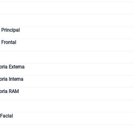
Paga solo
Ver menos
Principal
 Frontal
ria Externa
ia Interna
oria RAM
Facial