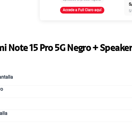
S
Accede a Full Claro aquí
S
Paga solo
Paga solo
i Note 15 Pro 5G Negro + Speake
Paga solo
ntalla
vo
Paga solo
alla
Paga solo