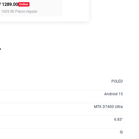
/
1289.00
155 GB
en alta velocidad
/
1659.00
Precio regular
S/
95.90
110GB
en alta velocidad
S/
69.90
r
160GB
en alta velocidad
S/
109.90
POLED
175GB
en alta velocidad
S/
159.90
Android 15
MTK D7400 Ultra
185GB
en alta velocidad
S/
189.90
6.83"
Si
200GB
en alta velocidad