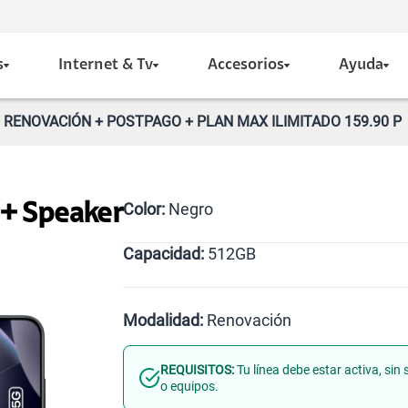
s
Internet & Tv
Accesorios
Ayuda
 RENOVACIÓN + POSTPAGO + PLAN MAX ILIMITADO 159.90 P
Color:
Negro
 + Speaker
Capacidad:
512GB
Gris
512GB
Modalidad:
Renovación
REQUISITOS:
Tu línea debe estar activa, si
Línea Nueva
Portabilidad
o equipos.