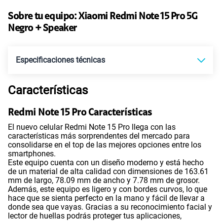
110GB
en alta velocidad
Sobre tu equipo:
Xiaomi
Redmi Note 15 Pro 5G
S/
69.90
Paga solo
Negro + Speaker
160GB
en alta velocidad
S/
109.90
Especificaciones técnicas
Paga solo
Características
175GB
en alta velocidad
Tecnología de Pantalla
POLED
S/
159.90
Paga solo
Redmi Note 15 Pro Características
El nuevo celular Redmi Note 15 Pro llega con las
185GB
en alta velocidad
Sistema operativo
Android 15
características más sorprendentes del mercado para
S/
189.90
Paga solo
consolidarse en el top de las mejores opciones entre los
smartphones.
Este equipo cuenta con un diseño moderno y está hecho
Procesador
MTK D7400 Ultra
200GB
en alta velocidad
de un material de alta calidad con dimensiones de 163.61
S/
289.90
mm de largo, 78.09 mm de ancho y 7.78 mm de grosor.
Paga solo
Además, este equipo es ligero y con bordes curvos, lo que
hace que se sienta perfecto en la mano y fácil de llevar a
donde sea que vayas. Gracias a su reconocimiento facial y
Tamaño de Pantalla
6.83"
Ver menos planes
lector de huellas podrás proteger tus aplicaciones,