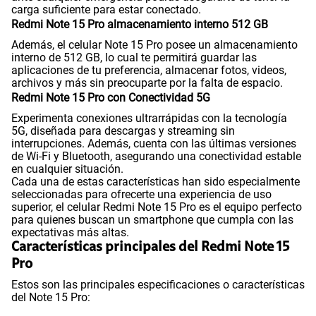
carga suficiente para estar conectado.
Redmi Note 15 Pro almacenamiento interno 512 GB
Además, el celular Note 15 Pro posee un almacenamiento
Dimensión
163.61 x 78.09 x 7.78 mm
interno de 512 GB, lo cual te permitirá guardar las
aplicaciones de tu preferencia, almacenar fotos, videos,
archivos y más sin preocuparte por la falta de espacio.
Redmi Note 15 Pro con Conectividad 5G
VoLTE
Si
Experimenta conexiones ultrarrápidas con la tecnología
5G, diseñada para descargas y streaming sin
interrupciones. Además, cuenta con las últimas versiones
de Wi-Fi y Bluetooth, asegurando una conectividad estable
VoWiFi
Si
en cualquier situación.
Cada una de estas características han sido especialmente
seleccionadas para ofrecerte una experiencia de uso
superior, el celular Redmi Note 15 Pro es el equipo perfecto
Compatibilidad con eSIM
Sí
para quienes buscan un smartphone que cumpla con las
expectativas más altas.
Características principales del Redmi Note 15
Pro
Estos son las principales especificaciones o características
del Note 15 Pro: