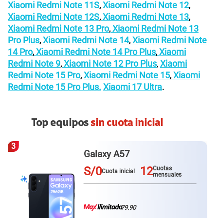
Xiaomi Redmi Note 11S
Xiaomi Redmi Note 12
,
,
Xiaomi Redmi Note 12S
Xiaomi Redmi Note 13
,
,
Xiaomi Redmi Note 13 Pro
Xiaomi Redmi Note 13
,
Pro Plus
Xiaomi Redmi Note 14
Xiaomi Redmi Note
,
,
14 Pro
Xiaomi Redmi Note 14 Pro Plus
Xiaomi
,
,
Redmi Note 9
Xiaomi Note 12 Pro Plus
Xiaomi
,
,
Redmi Note 15 Pro
Xiaomi Redmi Note 15
Xiaomi
,
,
Redmi Note 15 Pro Plus.
Xiaomi 17 Ultra
.
Top equipos
sin cuota inicial
3
Galaxy A57
S/0
12
Cuotas
Cuota inicial
mensuales
79.90