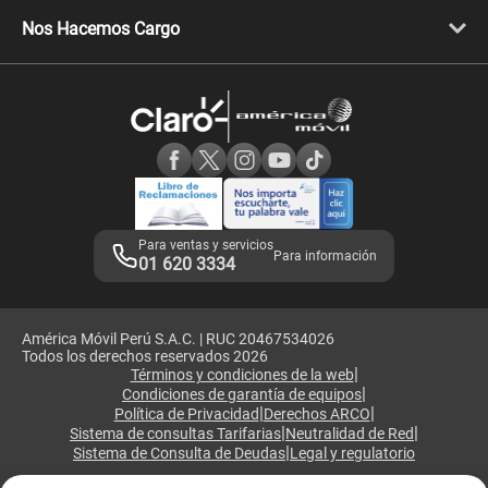
Libera tu equipo móvil
Celulares Honor
Llamada por llamada
Celulares Motorola
Nos Hacemos Cargo
Comprobantes electrónicos
Velocidad de internet
Devoluciones por interrupciones
Consultas en línea
Atención de reclamos
Samsung A57
Consulta de reclamos
Consulta de IMEI
Adquirientes iPhone 6, 6S y SE
Hablando Claro
Mensaje de Seguridad
Samsung S25 Ultra
Consideraciones
Términos y Condiciones de Tienda Claro
Libro de Reclamaciones
Legales de marketplace
Para ventas y servicios
Para información
01 620 3334
América Móvil Perú S.A.C. | RUC 20467534026
Todos los derechos reservados 2026
|
Términos y condiciones de la web
|
Condiciones de garantía de equipos
|
|
Política de Privacidad
Derechos ARCO
|
|
Sistema de consultas Tarifarias
Neutralidad de Red
|
Sistema de Consulta de Deudas
Legal y regulatorio