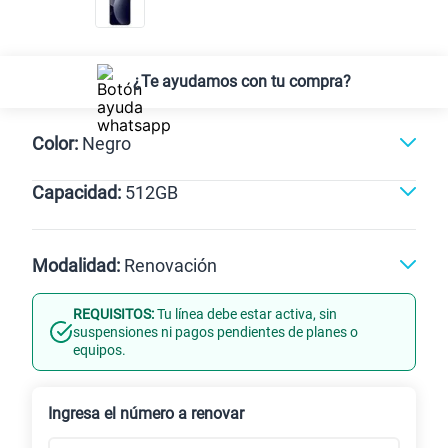
¿Te ayudamos con tu compra?
Color:
Negro
Capacidad:
512GB
Gris
512GB
Modalidad:
Renovación
REQUISITOS:
Tu línea debe estar activa, sin
Línea Nueva
Portabilidad
suspensiones ni pagos pendientes de planes o
equipos.
Renovación
Celular liberado
Ingresa el número a renovar