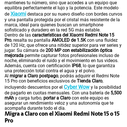
mantienes tu número, sino que accedes a un equipo que
equilibra perfectamente el lujo y la potencia. Este modelo
Xiaomi
de
destaca por su nuevo diseño con bordes curvos
y una pantalla protegida por el cristal más resistente de la
marca, ideal para quienes buscan un smartphone
sofisticado y duradero en la red 5G más estable.
Dentro de las
características del Xiaomi Redmi Note 15
Pro
, resalta su pantalla
AMOLED de 1.5K
con una fluidez
de 120 Hz, que ofrece una nitidez superior para ver series y
jugar. Su cámara de
200 MP con estabilización óptica
mejorada
permite capturar fotos profesionales incluso de
noche, eliminando el ruido y el movimiento en tus videos.
Además, cuenta con certificación
IP68
, lo que garantiza
una protección total contra el agua y el polvo.
Al
migrar a Claro postpago
, podrás adquirir el Redmi Note
15 Pro con beneficios exclusivos de
Tienda Claro
,
Cyber Wow
incluyendo descuentos por el
y la posibilidad
de pagarlo en cuotas mensuales. Con una batería de
5,500
mAh
y carga turbo,
portar a Claro
con este equipo es
asegurar un rendimiento veloz y una autonomía que te
acompaña durante todo el día.
Migra a Claro con el Xiaomi Redmi Note 15 o 15
Pro