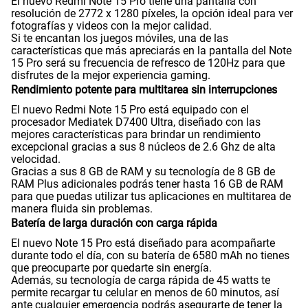
El nuevo Redmi Note 15 Pro tiene una pantalla con
resolución de 2772 x 1280 píxeles, la opción ideal para ver
fotografías y videos con la mejor calidad.
Si te encantan los juegos móviles, una de las
Capacidad Memoria Externa
NO
características que más apreciarás en la pantalla del Note
15 Pro será su frecuencia de refresco de 120Hz para que
disfrutes de la mejor experiencia gaming.
Rendimiento potente para multitarea sin interrupciones
Capacidad Memoria Interna
512 GB
El nuevo Redmi Note 15 Pro está equipado con el
procesador Mediatek D7400 Ultra, diseñado con las
mejores características para brindar un rendimiento
excepcional gracias a sus 8 núcleos de 2.6 Ghz de alta
Capacidad Memoria RAM
8+8
velocidad.
Gracias a sus 8 GB de RAM y su tecnología de 8 GB de
RAM Plus adicionales podrás tener hasta 16 GB de RAM
para que puedas utilizar tus aplicaciones en multitarea de
GPS
Si
manera fluida sin problemas.
Batería de larga duración con carga rápida
El nuevo Note 15 Pro está diseñado para acompañarte
durante todo el día, con su batería de 6580 mAh no tienes
Reconocimiento Facial
Si
que preocuparte por quedarte sin energía.
Además, su tecnología de carga rápida de 45 watts te
permite recargar tu celular en menos de 60 minutos, así
ante cualquier emergencia podrás asegurarte de tener la
Lector de Huella
Si