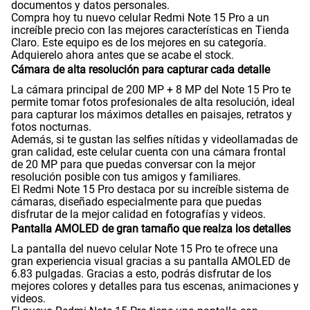
documentos y datos personales.
Compra hoy tu nuevo celular Redmi Note 15 Pro a un
increíble precio con las mejores características en Tienda
WiFI
Si
Claro. Este equipo es de los mejores en su categoría.
Adquierelo ahora antes que se acabe el stock.
Cámara de alta resolución para capturar cada detalle
Peso
210 gr
La cámara principal de 200 MP + 8 MP del Note 15 Pro te
permite tomar fotos profesionales de alta resolución, ideal
para capturar los máximos detalles en paisajes, retratos y
fotos nocturnas.
Además, si te gustan las selfies nítidas y videollamadas de
Bluetooth
Si
gran calidad, este celular cuenta con una cámara frontal
de 20 MP para que puedas conversar con la mejor
resolución posible con tus amigos y familiares.
El Redmi Note 15 Pro destaca por su increíble sistema de
Cámara de fotos Principal
200Mpx+8 Mpx
cámaras, diseñado especialmente para que puedas
disfrutar de la mejor calidad en fotografías y videos.
Pantalla AMOLED de gran tamaño que realza los detalles
Cámara de fotos Frontal
20Mpx
La pantalla del nuevo celular Note 15 Pro te ofrece una
gran experiencia visual gracias a su pantalla AMOLED de
6.83 pulgadas. Gracias a esto, podrás disfrutar de los
mejores colores y detalles para tus escenas, animaciones y
videos.
Radio FM
No