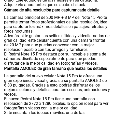
Claro. Este equipo es de los mejores en su categoría.
Adquierelo ahora antes que se acabe el stock.
Cámara de alta resolución para capturar cada detalle
Peso
210 gr
La cámara principal de 200 MP + 8 MP del Note 15 Pro te
permite tomar fotos profesionales de alta resolución, ideal
para capturar los máximos detalles en paisajes, retratos y
fotos nocturnas.
Además, si te gustan las selfies nítidas y videollamadas de
Bluetooth
Si
gran calidad, este celular cuenta con una cámara frontal
de 20 MP para que puedas conversar con la mejor
resolución posible con tus amigos y familiares.
El Redmi Note 15 Pro destaca por su increíble sistema de
Cámara de fotos Principal
200Mpx+8 Mpx
cámaras, diseñado especialmente para que puedas
disfrutar de la mejor calidad en fotografías y videos.
Pantalla AMOLED de gran tamaño que realza los detalles
Cámara de fotos Frontal
20Mpx
La pantalla del nuevo celular Note 15 Pro te ofrece una
gran experiencia visual gracias a su pantalla AMOLED de
6.83 pulgadas. Gracias a esto, podrás disfrutar de los
mejores colores y detalles para tus escenas, animaciones y
videos.
Radio FM
No
El nuevo Redmi Note 15 Pro tiene una pantalla con
resolución de 2772 x 1280 píxeles, la opción ideal para ver
fotografías y videos con la mejor calidad.
Si te encantan los juegos móviles, una de las