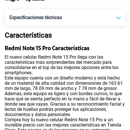
45GB
en alta velocidad
S/
49.90
Especificaciones técnicas
Paga solo
Características
Tecnología de Pantalla
POLED
Ver más planes
Redmi Note 15 Pro Características
El nuevo celular Redmi Note 15 Pro llega con las
Sistema operativo
Android 15
características más sorprendentes del mercado para
consolidarse en el top de las mejores opciones entre los
smartphones.
Este equipo cuenta con un diseño moderno y está hecho
Procesador
MTK D7400 Ultra
de un material de alta calidad con dimensiones de 163.61
mm de largo, 78.09 mm de ancho y 7.78 mm de grosor.
Además, este equipo es ligero y con bordes curvos, lo que
hace que se sienta perfecto en la mano y fácil de llevar a
donde sea que vayas. Gracias a su reconocimiento facial y
Tamaño de Pantalla
6.83"
lector de huellas podrás proteger tus aplicaciones,
documentos y datos personales.
Compra hoy tu nuevo celular Redmi Note 15 Pro a un
increíble precio con las mejores características en Tienda
WiFI
Si