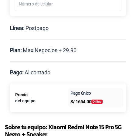
Línea:
Postpago
Postpago
Plan:
Max Negocios + 29.90
Max
Max Ilimitado
Pago:
Al contado
Paga en
Pago único
Precio
Al contado
Cuotas Claro
10GB
en alta velocidad
cuotas sin
S/
29.90
del equipo
S/
1654.00
intereses
Paga solo
Sobre tu equipo:
Xiaomi
Redmi Note 15 Pro 5G
Negro + Speaker