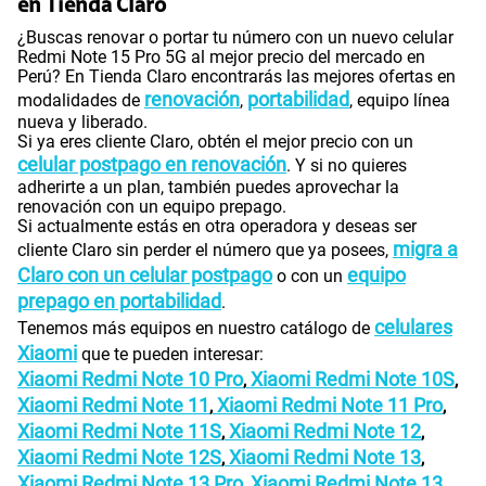
en Tienda Claro
¿Buscas renovar o portar tu número con un nuevo celular
Redmi Note 15 Pro 5G al mejor precio del mercado en
Perú? En Tienda Claro encontrarás las mejores ofertas en
renovación
portabilidad
modalidades de
,
, equipo línea
nueva y liberado.
Si ya eres cliente Claro, obtén el mejor precio con un
celular postpago en renovación
. Y si no quieres
adherirte a un plan, también puedes aprovechar la
renovación con un equipo prepago.
Si actualmente estás en otra operadora y deseas ser
migra a
cliente Claro sin perder el número que ya posees,
Claro con un celular postpago
equipo
o con un
prepago en portabilidad
.
celulares
Tenemos más equipos en nuestro catálogo de
Xiaomi
que te pueden interesar:
Xiaomi Redmi Note 10 Pro
Xiaomi Redmi Note 10S
,
,
Xiaomi Redmi Note 11
Xiaomi Redmi Note 11 Pro
,
,
Xiaomi Redmi Note 11S
Xiaomi Redmi Note 12
,
,
Xiaomi Redmi Note 12S
Xiaomi Redmi Note 13
,
,
Xiaomi Redmi Note 13 Pro
Xiaomi Redmi Note 13
,