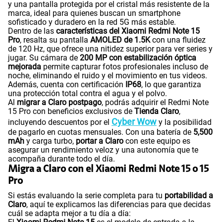
y una pantalla protegida por el cristal más resistente de la
marca, ideal para quienes buscan un smartphone
sofisticado y duradero en la red 5G más estable.
Dentro de las
características del Xiaomi Redmi Note 15
Pro
, resalta su pantalla
AMOLED de 1.5K
con una fluidez
de 120 Hz, que ofrece una nitidez superior para ver series y
jugar. Su cámara de
200 MP con estabilización óptica
mejorada
permite capturar fotos profesionales incluso de
noche, eliminando el ruido y el movimiento en tus videos.
Además, cuenta con certificación
IP68
, lo que garantiza
una protección total contra el agua y el polvo.
Al
migrar a Claro postpago
, podrás adquirir el Redmi Note
15 Pro con beneficios exclusivos de
Tienda Claro
,
Cyber Wow
incluyendo descuentos por el
y la posibilidad
de pagarlo en cuotas mensuales. Con una batería de
5,500
mAh
y carga turbo,
portar a Claro
con este equipo es
asegurar un rendimiento veloz y una autonomía que te
acompaña durante todo el día.
Migra a Claro con el Xiaomi Redmi Note 15 o 15
Pro
Si estás evaluando la serie completa para tu
portabilidad a
Claro
, aquí te explicamos las diferencias para que decidas
cuál se adapta mejor a tu día a día: