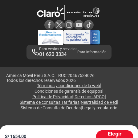
Devoluciones por interrupciones
Consultas en línea
Atención de reclamos
Samsung A57
Consulta de reclamos
Consulta de IMEI
Adquirientes iPhone 6, 6S y SE
Hablando Claro
Mensaje de Seguridad
Samsung S25 Ultra
Consideraciones
Términos y Condiciones de Tienda Claro
Libro de Reclamaciones
Legales de marketplace
Para ventas y servicios
Para información
01 620 3334
América Móvil Perú S.A.C. | RUC 20467534026
Todos los derechos reservados 2026
|
Términos y condiciones de la web
|
Condiciones de garantía de equipos
|
|
Política de Privacidad
Derechos ARCO
|
|
Sistema de consultas Tarifarias
Neutralidad de Red
|
Sistema de Consulta de Deudas
Legal y regulatorio
Elegir
S/
1654.00