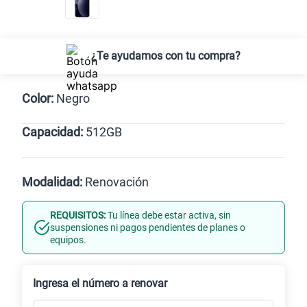
¿Te ayudamos con tu compra?
Color:
Negro
Capacidad:
512GB
Gris
512GB
Modalidad:
Renovación
REQUISITOS:
Tu línea debe estar activa, sin
Línea Nueva
Portabilidad
suspensiones ni pagos pendientes de planes o
equipos.
Renovación
Ingresa el número a renovar