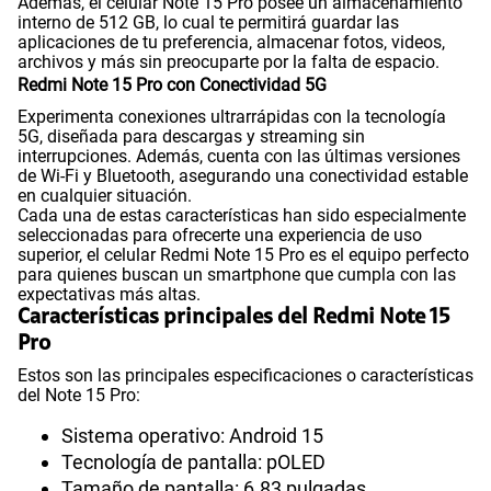
Además, el celular Note 15 Pro posee un almacenamiento
Dimensión
163.61 x 78.09 x 7.78 mm
interno de 512 GB, lo cual te permitirá guardar las
aplicaciones de tu preferencia, almacenar fotos, videos,
archivos y más sin preocuparte por la falta de espacio.
Redmi Note 15 Pro con Conectividad 5G
VoLTE
Si
Experimenta conexiones ultrarrápidas con la tecnología
5G, diseñada para descargas y streaming sin
interrupciones. Además, cuenta con las últimas versiones
de Wi-Fi y Bluetooth, asegurando una conectividad estable
VoWiFi
Si
en cualquier situación.
Cada una de estas características han sido especialmente
seleccionadas para ofrecerte una experiencia de uso
superior, el celular Redmi Note 15 Pro es el equipo perfecto
Compatibilidad con eSIM
Sí
para quienes buscan un smartphone que cumpla con las
expectativas más altas.
Características principales del Redmi Note 15
Pro
Estos son las principales especificaciones o características
del Note 15 Pro:
Sistema operativo: Android 15
Tecnología de pantalla: pOLED
Tamaño de pantalla: 6.83 pulgadas