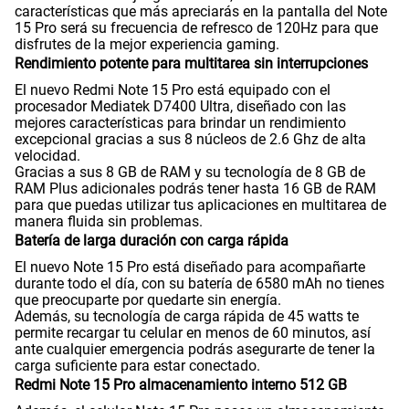
Capacidad Memoria Externa
NO
características que más apreciarás en la pantalla del Note
15 Pro será su frecuencia de refresco de 120Hz para que
disfrutes de la mejor experiencia gaming.
Rendimiento potente para multitarea sin interrupciones
Capacidad Memoria Interna
512 GB
El nuevo Redmi Note 15 Pro está equipado con el
procesador Mediatek D7400 Ultra, diseñado con las
mejores características para brindar un rendimiento
excepcional gracias a sus 8 núcleos de 2.6 Ghz de alta
Capacidad Memoria RAM
8+8
velocidad.
Gracias a sus 8 GB de RAM y su tecnología de 8 GB de
RAM Plus adicionales podrás tener hasta 16 GB de RAM
para que puedas utilizar tus aplicaciones en multitarea de
GPS
Si
manera fluida sin problemas.
Batería de larga duración con carga rápida
El nuevo Note 15 Pro está diseñado para acompañarte
durante todo el día, con su batería de 6580 mAh no tienes
Reconocimiento Facial
Si
que preocuparte por quedarte sin energía.
Además, su tecnología de carga rápida de 45 watts te
permite recargar tu celular en menos de 60 minutos, así
ante cualquier emergencia podrás asegurarte de tener la
Lector de Huella
Si
carga suficiente para estar conectado.
Redmi Note 15 Pro almacenamiento interno 512 GB