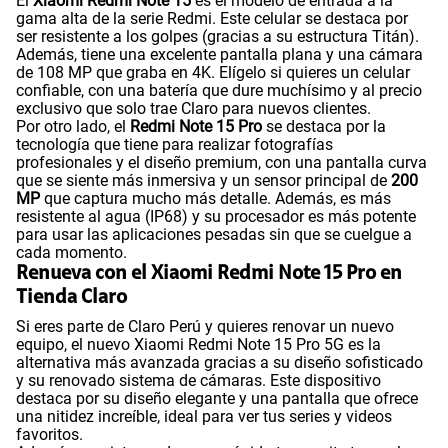
El
Xiaomi Redmi Note 15
es el modelo de entrada a la
gama alta de la serie Redmi. Este celular se destaca por
ser resistente a los golpes (gracias a su estructura Titán).
Además, tiene una excelente pantalla plana y una cámara
de 108 MP que graba en 4K. Elígelo si quieres un celular
confiable, con una batería que dure muchísimo y al precio
exclusivo que solo trae Claro para nuevos clientes.
Por otro lado, el
Redmi Note 15 Pro
se destaca por la
tecnología que tiene para realizar fotografías
profesionales y el diseño premium, con una pantalla curva
que se siente más inmersiva y un sensor principal de
200
MP
que captura mucho más detalle. Además, es más
resistente al agua (IP68) y su procesador es más potente
para usar las aplicaciones pesadas sin que se cuelgue a
cada momento.
Renueva con el Xiaomi Redmi Note 15 Pro en
Tienda Claro
Si eres parte de Claro Perú y quieres renovar un nuevo
equipo, el nuevo Xiaomi Redmi Note 15 Pro 5G es la
alternativa más avanzada gracias a su diseño sofisticado
y su renovado sistema de cámaras. Este dispositivo
destaca por su diseño elegante y una pantalla que ofrece
una nitidez increíble, ideal para ver tus series y videos
favoritos.