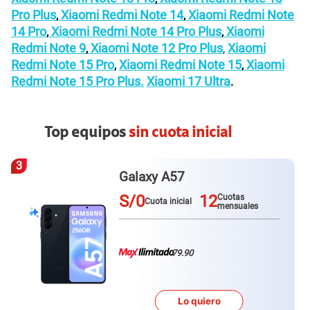
Pro Plus
Xiaomi Redmi Note 14
Xiaomi Redmi Note
,
,
14 Pro
Xiaomi Redmi Note 14 Pro Plus
Xiaomi
,
,
Redmi Note 9
Xiaomi Note 12 Pro Plus
Xiaomi
,
,
Redmi Note 15 Pro
Xiaomi Redmi Note 15
Xiaomi
,
,
Redmi Note 15 Pro Plus.
Xiaomi 17 Ultra
.
Top equipos
sin cuota inicial
3
Galaxy A57
S/0
12
Cuotas
Cuota inicial
mensuales
79.90
Lo quiero