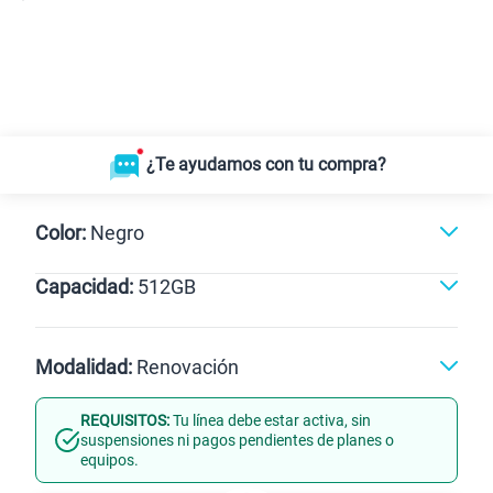
¿Te ayudamos con tu compra?
Color:
Negro
Capacidad:
512GB
Gris
Negro
512GB
Modalidad:
Renovación
REQUISITOS:
Tu línea debe estar activa, sin
Línea Nueva
Portabilidad
suspensiones ni pagos pendientes de planes o
equipos.