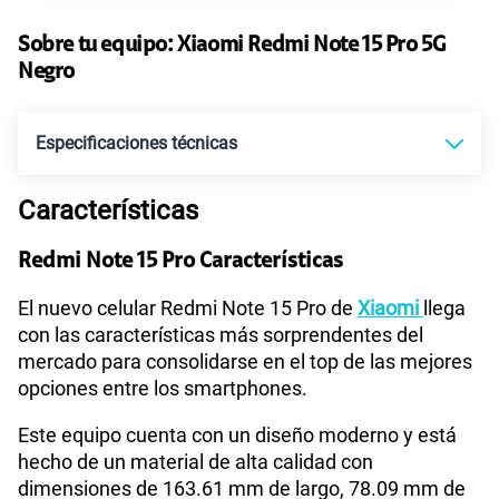
135GB
en alta velocidad
S/
95.90
Paga solo
Sobre tu equipo:
Xiaomi
Redmi Note 15 Pro 5G
Negro
160GB
en alta velocidad
S/
109.90
Paga solo
Especificaciones técnicas
110GB
en alta velocidad
Características
S/
69.90
Tecnología de Pantalla
POLED
Paga solo
Redmi Note 15 Pro Características
175GB
en alta velocidad
Sistema operativo
Android 15
El nuevo celular Redmi Note 15 Pro de
Xiaomi
llega
S/
159.90
Paga solo
con las características más sorprendentes del
mercado para consolidarse en el top de las mejores
185GB
en alta velocidad
opciones entre los smartphones.
Procesador
MTK D7400 Ultra
S/
189.90
Paga solo
Este equipo cuenta con un diseño moderno y está
hecho de un material de alta calidad con
Tamaño de Pantalla
6.83"
200GB
en alta velocidad
dimensiones de 163.61 mm de largo, 78.09 mm de