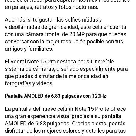
en paisajes, retratos y fotos nocturnas.
Además, si te gustan las selfies nítidas y
Capacidad Memoria Externa
NO
videollamadas de gran calidad, este celular cuenta
con una cámara frontal de 20 MP para que puedas
conversar con la mejor resolución posible con tus
Capacidad Memoria Interna
512 GB
amigos y familiares.
El Redmi Note 15 Pro destaca por su increíble
Capacidad Memoria RAM
8+8
sistema de cámaras, diseñado especialmente para
que puedas disfrutar de la mejor calidad en
fotografías y videos.
GPS
Si
Pantalla AMOLED de 6.83 pulgadas con 120Hz
La pantalla del nuevo celular Note 15 Pro te ofrece
Reconocimiento Facial
Si
una gran experiencia visual gracias a su pantalla
AMOLED de 6.83 pulgadas. Gracias a esto, podrás
disfrutar de los mejores colores y detalles para tus