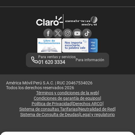
Velocidad de internet
Devoluciones por interrupciones
Consultas en línea
Atención de reclamos
Samsung A57
Consulta de reclamos
Consulta de IMEI
Adquirientes iPhone 6, 6S y SE
Hablando Claro
Mensaje de Seguridad
Samsung S25 Ultra
Consideraciones
Términos y Condiciones de Tienda Claro
Libro de Reclamaciones
Legales de marketplace
Para ventas y servicios
Para información
01 620 3334
América Móvil Perú S.A.C. | RUC 20467534026
Todos los derechos reservados 2026
|
Términos y condiciones de la web
|
Condiciones de garantía de equipos
|
|
Política de Privacidad
Derechos ARCO
|
|
Sistema de consultas Tarifarias
Neutralidad de Red
|
Sistema de Consulta de Deudas
Legal y regulatorio