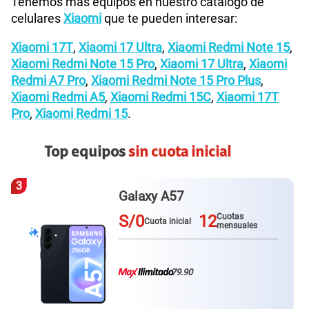
Tenemos más equipos en nuestro catálogo de
celulares
Xiaomi
que te pueden interesar:
Xiaomi 17T
,
Xiaomi 17 Ultra
,
Xiaomi Redmi Note 15
,
Xiaomi Redmi Note 15 Pro
,
Xiaomi 17 Ultra
,
Xiaomi
Redmi A7 Pro
,
Xiaomi Redmi Note 15 Pro Plus
,
Xiaomi Redmi A5
,
Xiaomi Redmi 15C
,
Xiaomi 17T
Pro
,
Xiaomi Redmi 15
.
Top equipos
sin cuota inicial
3
Galaxy A57
S/0
12
Cuotas
Cuota inicial
mensuales
79.90