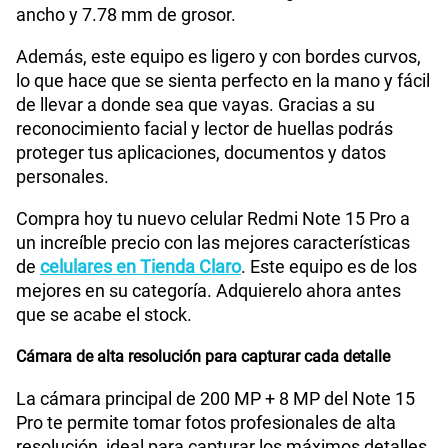
S/
289.90
Paga solo
ancho y 7.78 mm de grosor.
Además, este equipo es ligero y con bordes curvos,
WiFI
Si
Ver menos planes
lo que hace que se sienta perfecto en la mano y fácil
de llevar a donde sea que vayas. Gracias a su
reconocimiento facial y lector de huellas podrás
Peso
210 gr
proteger tus aplicaciones, documentos y datos
personales.
Bluetooth
Si
Compra hoy tu nuevo celular Redmi Note 15 Pro a
un increíble precio con las mejores características
de
celulares en Tienda Claro
. Este equipo es de los
Cámara de fotos Principal
200Mpx+8 Mpx
mejores en su categoría. Adquierelo ahora antes
que se acabe el stock.
Cámara de alta resolución para capturar cada detalle
Cámara de fotos Frontal
20Mpx
La cámara principal de 200 MP + 8 MP del Note 15
Pro te permite tomar fotos profesionales de alta
Radio FM
No
resolución, ideal para capturar los máximos detalles