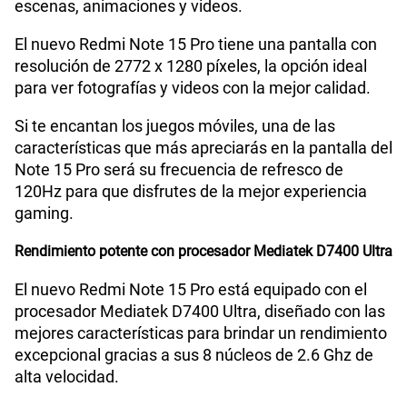
escenas, animaciones y videos.
Lector de Huella
Si
El nuevo Redmi Note 15 Pro tiene una pantalla con
resolución de 2772 x 1280 píxeles, la opción ideal
Dimensión
163.61 x 78.09 x 7.78 mm
para ver fotografías y videos con la mejor calidad.
Si te encantan los juegos móviles, una de las
características que más apreciarás en la pantalla del
VoLTE
Si
Note 15 Pro será su frecuencia de refresco de
120Hz para que disfrutes de la mejor experiencia
gaming.
VoWiFi
Si
Rendimiento potente con procesador Mediatek D7400 Ultra
Compatibilidad con eSIM
Sí
El nuevo Redmi Note 15 Pro está equipado con el
procesador Mediatek D7400 Ultra, diseñado con las
mejores características para brindar un rendimiento
excepcional gracias a sus 8 núcleos de 2.6 Ghz de
alta velocidad.