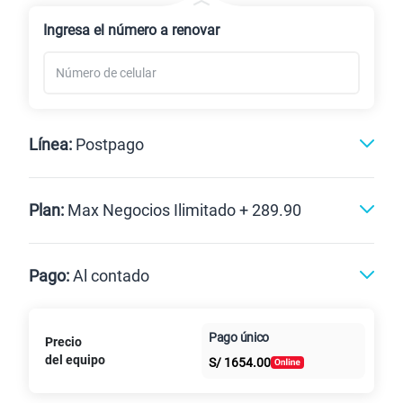
Renovación
Ingresa el número a renovar
Línea:
Postpago
Postpago
Plan:
Max Negocios Ilimitado + 289.90
Max
Max Ilimitado
Pago:
Al contado
Paga en
125GB
en alta velocidad
Pago único
Precio
Al contado
Cuotas Claro
cuotas sin
S/
79.90
del equipo
Paga solo
S/
1654.00
intereses