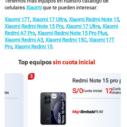
Tenemos más equipos en nuestro catálogo de
celulares
Xiaomi
que te pueden interesar:
Xiaomi 17T
,
Xiaomi 17 Ultra
,
Xiaomi Redmi Note 15
,
Xiaomi Redmi Note 15 Pro
,
Xiaomi 17 Ultra
,
Xiaomi
Redmi A7 Pro
,
Xiaomi Redmi Note 15 Pro Plus
,
Xiaomi Redmi A5
,
Xiaomi Redmi 15C
,
Xiaomi 17T
Pro
,
Xiaomi Redmi 15
.
Top equipos
sin cuota inicial
3
Redmi Note 15 pro plus
S/0
12
Cuotas
Cuota inicial
mensuales
79.90