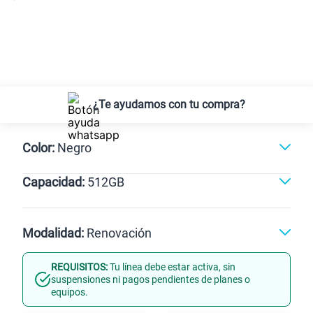
¿Te ayudamos con tu compra?
Color:
Negro
Capacidad:
512GB
Gris
Negro
512GB
Modalidad:
Renovación
REQUISITOS:
Tu línea debe estar activa, sin
Línea Nueva
Portabilidad
suspensiones ni pagos pendientes de planes o
equipos.