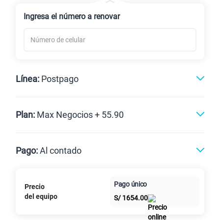
Renovación
Ingresa el número a renovar
Línea:
Postpago
Postpago
Plan:
Max Negocios + 55.90
Max
Max Ilimitado
Pago:
Al contado
Paga en
Pago único
Precio
10GB
en alta velocidad
Al contado
Cuotas Claro
cuotas sin
S/
29.90
del equipo
Paga solo
S/
1654.00
intereses