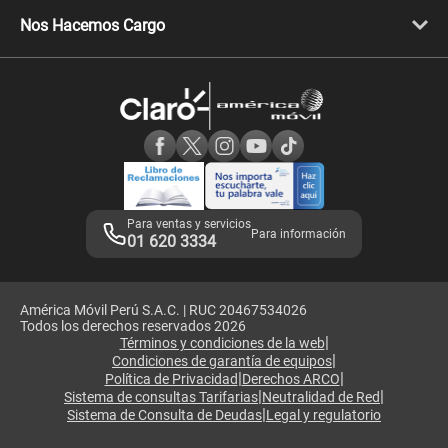
Libera tu equipo móvil
Celulares Honor
Llamada por llamada
Celulares Motorola
Nos Hacemos Cargo
Comprobantes electrónicos
Velocidad de internet
Devoluciones por interrupciones
Consultas en línea
Atención de reclamos
Samsung A57
Consulta de reclamos
Consulta de IMEI
Adquirientes iPhone 6, 6S y SE
Hablando Claro
Mensaje de Seguridad
Samsung S25 Ultra
Consideraciones
Términos y Condiciones de Tienda Claro
Libro de Reclamaciones
Legales de marketplace
Para ventas y servicios
Para información
01 620 3334
América Móvil Perú S.A.C. | RUC 20467534026
Todos los derechos reservados 2026
|
Términos y condiciones de la web
|
Condiciones de garantía de equipos
|
|
Política de Privacidad
Derechos ARCO
|
|
Sistema de consultas Tarifarias
Neutralidad de Red
|
Sistema de Consulta de Deudas
Legal y regulatorio