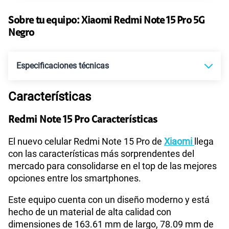
45GB
en alta velocidad
S/
49.90
Paga solo
Sobre tu equipo:
Xiaomi
Redmi Note 15 Pro 5G
Negro
30GB
en alta velocidad
S/
39.90
Paga solo
Especificaciones técnicas
75 GB
en alta velocidad
S/
55.90
Paga solo
Características
Tecnología de Pantalla
POLED
Redmi Note 15 Pro Características
Ver menos planes
Sistema operativo
Android 15
El nuevo celular Redmi Note 15 Pro de
Xiaomi
llega
con las características más sorprendentes del
mercado para consolidarse en el top de las mejores
opciones entre los smartphones.
Procesador
MTK D7400 Ultra
Este equipo cuenta con un diseño moderno y está
hecho de un material de alta calidad con
Tamaño de Pantalla
6.83"
dimensiones de 163.61 mm de largo, 78.09 mm de