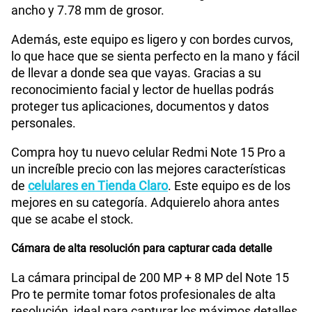
ancho y 7.78 mm de grosor.
Además, este equipo es ligero y con bordes curvos,
WiFI
Si
lo que hace que se sienta perfecto en la mano y fácil
de llevar a donde sea que vayas. Gracias a su
reconocimiento facial y lector de huellas podrás
Peso
210 gr
proteger tus aplicaciones, documentos y datos
personales.
Bluetooth
Si
Compra hoy tu nuevo celular Redmi Note 15 Pro a
un increíble precio con las mejores características
de
celulares en Tienda Claro
. Este equipo es de los
Cámara de fotos Principal
200Mpx+8 Mpx
mejores en su categoría. Adquierelo ahora antes
que se acabe el stock.
Cámara de alta resolución para capturar cada detalle
Cámara de fotos Frontal
20Mpx
La cámara principal de 200 MP + 8 MP del Note 15
Pro te permite tomar fotos profesionales de alta
Radio FM
No
resolución, ideal para capturar los máximos detalles