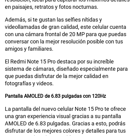
en paisajes, retratos y fotos nocturnas.
Además, si te gustan las selfies nítidas y
Capacidad Memoria Externa
NO
videollamadas de gran calidad, este celular cuenta
con una cámara frontal de 20 MP para que puedas
conversar con la mejor resolución posible con tus
Capacidad Memoria Interna
512 GB
amigos y familiares.
El Redmi Note 15 Pro destaca por su increíble
Capacidad Memoria RAM
8+8
sistema de cámaras, diseñado especialmente para
que puedas disfrutar de la mejor calidad en
fotografías y videos.
GPS
Si
Pantalla AMOLED de 6.83 pulgadas con 120Hz
La pantalla del nuevo celular Note 15 Pro te ofrece
Reconocimiento Facial
Si
una gran experiencia visual gracias a su pantalla
AMOLED de 6.83 pulgadas. Gracias a esto, podrás
disfrutar de los mejores colores y detalles para tus