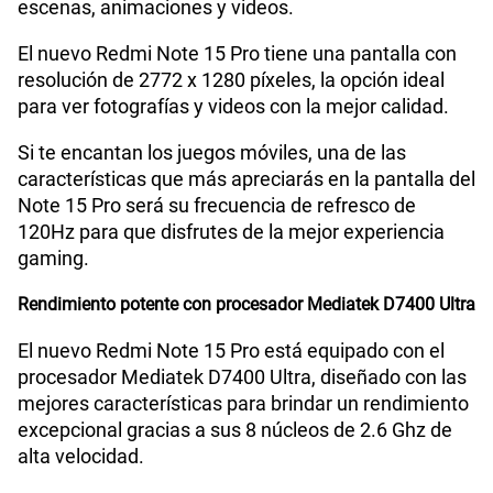
escenas, animaciones y videos.
Lector de Huella
Si
El nuevo Redmi Note 15 Pro tiene una pantalla con
resolución de 2772 x 1280 píxeles, la opción ideal
Dimensión
163.61 x 78.09 x 7.78 mm
para ver fotografías y videos con la mejor calidad.
Si te encantan los juegos móviles, una de las
características que más apreciarás en la pantalla del
VoLTE
Si
Note 15 Pro será su frecuencia de refresco de
120Hz para que disfrutes de la mejor experiencia
gaming.
VoWiFi
Si
Rendimiento potente con procesador Mediatek D7400 Ultra
Compatibilidad con eSIM
Sí
El nuevo Redmi Note 15 Pro está equipado con el
procesador Mediatek D7400 Ultra, diseñado con las
mejores características para brindar un rendimiento
excepcional gracias a sus 8 núcleos de 2.6 Ghz de
alta velocidad.