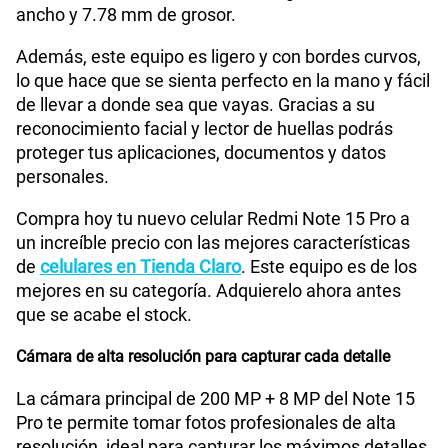
ancho y 7.78 mm de grosor.
Además, este equipo es ligero y con bordes curvos,
WiFI
Si
lo que hace que se sienta perfecto en la mano y fácil
de llevar a donde sea que vayas. Gracias a su
reconocimiento facial y lector de huellas podrás
Peso
210 gr
proteger tus aplicaciones, documentos y datos
personales.
Bluetooth
Si
Compra hoy tu nuevo celular Redmi Note 15 Pro a
un increíble precio con las mejores características
de
celulares en Tienda Claro
. Este equipo es de los
Cámara de fotos Principal
200Mpx+8 Mpx
mejores en su categoría. Adquierelo ahora antes
que se acabe el stock.
Cámara de alta resolución para capturar cada detalle
Cámara de fotos Frontal
20Mpx
La cámara principal de 200 MP + 8 MP del Note 15
Pro te permite tomar fotos profesionales de alta
Radio FM
No
resolución, ideal para capturar los máximos detalles