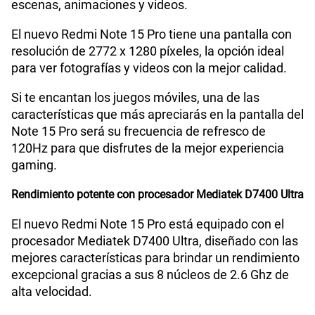
escenas, animaciones y videos.
Lector de Huella
Si
El nuevo Redmi Note 15 Pro tiene una pantalla con
resolución de 2772 x 1280 píxeles, la opción ideal
Dimensión
163.61 x 78.09 x 7.78 mm
para ver fotografías y videos con la mejor calidad.
Si te encantan los juegos móviles, una de las
características que más apreciarás en la pantalla del
VoLTE
Si
Note 15 Pro será su frecuencia de refresco de
120Hz para que disfrutes de la mejor experiencia
gaming.
VoWiFi
Si
Rendimiento potente con procesador Mediatek D7400 Ultra
Compatibilidad con eSIM
Sí
El nuevo Redmi Note 15 Pro está equipado con el
procesador Mediatek D7400 Ultra, diseñado con las
mejores características para brindar un rendimiento
excepcional gracias a sus 8 núcleos de 2.6 Ghz de
alta velocidad.