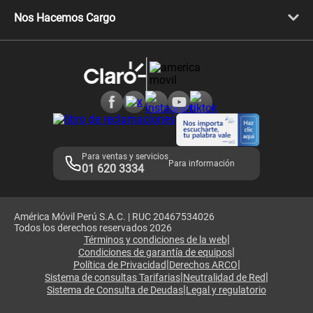
Libera tu equipo móvil
Celulares Honor
Llamada por llamada
Celulares Motorola
Nos Hacemos Cargo
Comprobantes electrónicos
Velocidad de internet
Devoluciones por interrupciones
Consultas en línea
Atención de reclamos
Samsung A57
Consulta de reclamos
Consulta de IMEI
Adquirientes iPhone 6, 6S y SE
Hablando Claro
Mensaje de Seguridad
Samsung S25 Ultra
Consideraciones
Términos y Condiciones de Tienda Claro
Libro de Reclamaciones
Legales de marketplace
Para ventas y servicios
Para información
01 620 3334
América Móvil Perú S.A.C. | RUC 20467534026
Todos los derechos reservados 2026
|
Términos y condiciones de la web
|
Condiciones de garantía de equipos
|
|
Política de Privacidad
Derechos ARCO
|
|
Sistema de consultas Tarifarias
Neutralidad de Red
|
Sistema de Consulta de Deudas
Legal y regulatorio