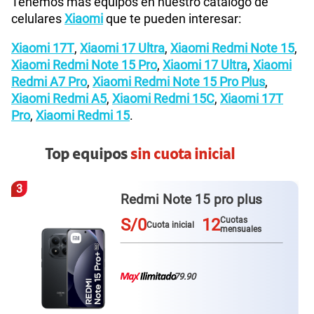
Tenemos más equipos en nuestro catálogo de
celulares
Xiaomi
que te pueden interesar:
Xiaomi 17T
,
Xiaomi 17 Ultra
,
Xiaomi Redmi Note 15
,
Xiaomi Redmi Note 15 Pro
,
Xiaomi 17 Ultra
,
Xiaomi
Redmi A7 Pro
,
Xiaomi Redmi Note 15 Pro Plus
,
Xiaomi Redmi A5
,
Xiaomi Redmi 15C
,
Xiaomi 17T
Pro
,
Xiaomi Redmi 15
.
Top equipos
sin cuota inicial
3
Redmi Note 15 pro plus
S/0
12
Cuotas
Cuota inicial
mensuales
79.90