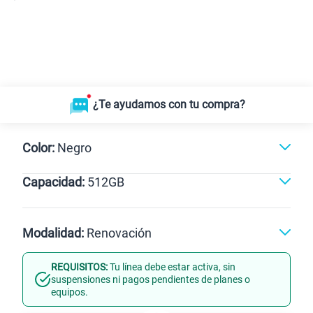
¿Te ayudamos con tu compra?
Color:
Negro
Capacidad:
512GB
Gris
Negro
512GB
Modalidad:
Renovación
REQUISITOS:
Tu línea debe estar activa, sin
Línea Nueva
Portabilidad
suspensiones ni pagos pendientes de planes o
equipos.