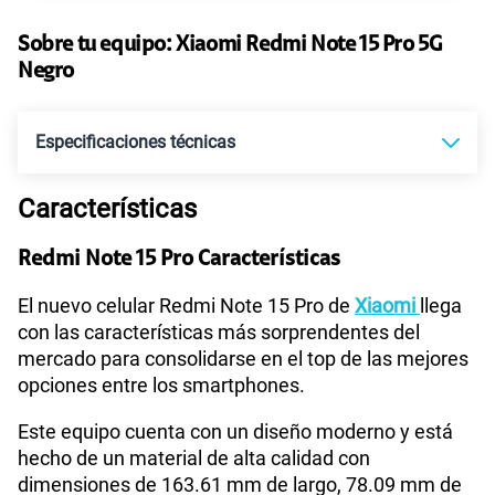
45GB
en alta velocidad
S/
49.90
Paga solo
Sobre tu equipo:
Xiaomi
Redmi Note 15 Pro 5G
Negro
Ver más planes
Especificaciones técnicas
Características
Tecnología de Pantalla
POLED
Redmi Note 15 Pro Características
Sistema operativo
Android 15
El nuevo celular Redmi Note 15 Pro de
Xiaomi
llega
con las características más sorprendentes del
mercado para consolidarse en el top de las mejores
opciones entre los smartphones.
Procesador
MTK D7400 Ultra
Este equipo cuenta con un diseño moderno y está
hecho de un material de alta calidad con
Tamaño de Pantalla
6.83"
dimensiones de 163.61 mm de largo, 78.09 mm de