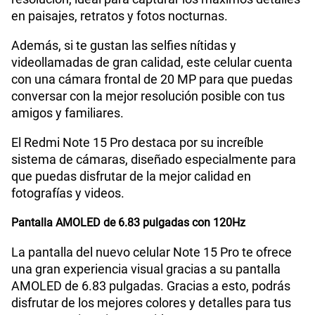
en paisajes, retratos y fotos nocturnas.
Además, si te gustan las selfies nítidas y
Capacidad Memoria Externa
NO
videollamadas de gran calidad, este celular cuenta
con una cámara frontal de 20 MP para que puedas
conversar con la mejor resolución posible con tus
Capacidad Memoria Interna
512 GB
amigos y familiares.
El Redmi Note 15 Pro destaca por su increíble
Capacidad Memoria RAM
8+8
sistema de cámaras, diseñado especialmente para
que puedas disfrutar de la mejor calidad en
fotografías y videos.
GPS
Si
Pantalla AMOLED de 6.83 pulgadas con 120Hz
La pantalla del nuevo celular Note 15 Pro te ofrece
Reconocimiento Facial
Si
una gran experiencia visual gracias a su pantalla
AMOLED de 6.83 pulgadas. Gracias a esto, podrás
disfrutar de los mejores colores y detalles para tus