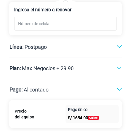
Renovación
Ingresa el número a renovar
Línea:
Postpago
Postpago
Plan:
Max Negocios + 29.90
Max
Max Ilimitado
Pago:
Al contado
Paga en
Pago único
Precio
Al contado
Cuotas Claro
10GB
en alta velocidad
cuotas sin
S/
29.90
del equipo
Paga solo
S/
1654.00
intereses