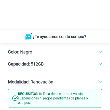
¿Te ayudamos con tu compra?
Color:
Negro
Capacidad:
512GB
Gris
Negro
512GB
Modalidad:
Renovación
REQUISITOS:
Tu línea debe estar activa, sin
Línea Nueva
Portabilidad
suspensiones ni pagos pendientes de planes o
equipos.