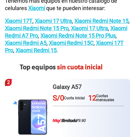
Tenemos más equipos en nuestro catálogo de
celulares
Xiaomi
que te pueden interesar:
Xiaomi 17T
,
Xiaomi 17 Ultra
,
Xiaomi Redmi Note 15
,
Xiaomi Redmi Note 15 Pro
,
Xiaomi 17 Ultra
,
Xiaomi
Redmi A7 Pro
,
Xiaomi Redmi Note 15 Pro Plus
,
Xiaomi Redmi A5
,
Xiaomi Redmi 15C
,
Xiaomi 17T
Pro
,
Xiaomi Redmi 15
.
Top equipos
sin cuota inicial
3
Galaxy A57
S/0
12
Cuotas
Cuota inicial
mensuales
79.90