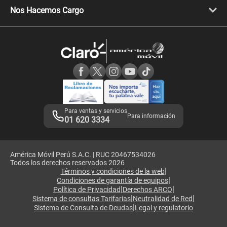
Llamada por llamada
Celulares Motorola
Nos Hacemos Cargo
Comprobantes electrónicos
Velocidad de internet
Devoluciones por interrupciones
Consultas en línea
Atención de reclamos
Samsung A57
Consulta de reclamos
Consulta de IMEI
Adquirientes iPhone 6, 6S y SE
Hablando Claro
Mensaje de Seguridad
Samsung S25 Ultra
Consideraciones
Términos y Condiciones de Tienda Claro
Libro de Reclamaciones
Legales de marketplace
Para ventas y servicios
Para información
01 620 3334
América Móvil Perú S.A.C. | RUC 20467534026
Todos los derechos reservados 2026
|
Términos y condiciones de la web
|
Condiciones de garantía de equipos
|
|
Política de Privacidad
Derechos ARCO
|
|
Sistema de consultas Tarifarias
Neutralidad de Red
|
Sistema de Consulta de Deudas
Legal y regulatorio