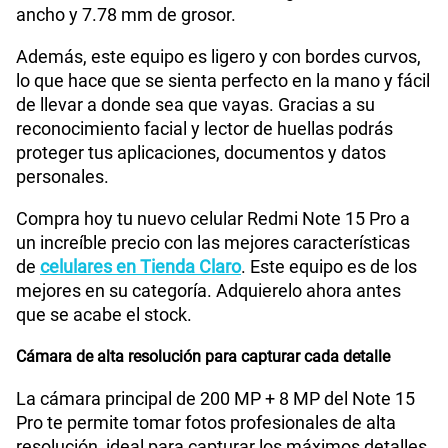
ancho y 7.78 mm de grosor.
Además, este equipo es ligero y con bordes curvos,
WiFI
Si
lo que hace que se sienta perfecto en la mano y fácil
de llevar a donde sea que vayas. Gracias a su
reconocimiento facial y lector de huellas podrás
Peso
210 gr
proteger tus aplicaciones, documentos y datos
personales.
Bluetooth
Si
Compra hoy tu nuevo celular Redmi Note 15 Pro a
un increíble precio con las mejores características
de
celulares en Tienda Claro
. Este equipo es de los
Cámara de fotos Principal
200Mpx+8 Mpx
mejores en su categoría. Adquierelo ahora antes
que se acabe el stock.
Cámara de alta resolución para capturar cada detalle
Cámara de fotos Frontal
20Mpx
La cámara principal de 200 MP + 8 MP del Note 15
Pro te permite tomar fotos profesionales de alta
Radio FM
No
resolución, ideal para capturar los máximos detalles