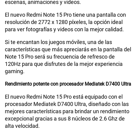
escenas, animaciones y videos.
Lector de Huella
Si
El nuevo Redmi Note 15 Pro tiene una pantalla con
resolución de 2772 x 1280 píxeles, la opción ideal
Dimensión
163.61 x 78.09 x 7.78 mm
para ver fotografías y videos con la mejor calidad.
Si te encantan los juegos móviles, una de las
características que más apreciarás en la pantalla del
VoLTE
Si
Note 15 Pro será su frecuencia de refresco de
120Hz para que disfrutes de la mejor experiencia
gaming.
VoWiFi
Si
Rendimiento potente con procesador Mediatek D7400 Ultra
Compatibilidad con eSIM
Sí
El nuevo Redmi Note 15 Pro está equipado con el
procesador Mediatek D7400 Ultra, diseñado con las
mejores características para brindar un rendimiento
excepcional gracias a sus 8 núcleos de 2.6 Ghz de
alta velocidad.