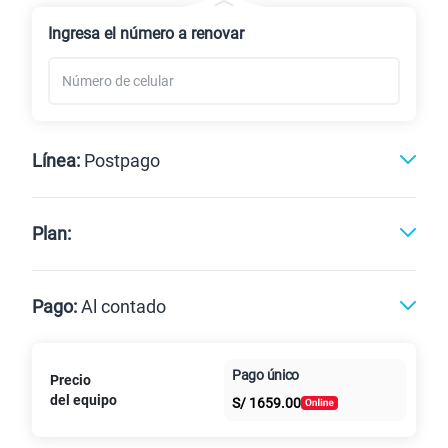
Renovación
Celular liberado
Ingresa el número a renovar
Línea:
Postpago
Postpago
Prepago
Plan:
Max
Max Ilimitado
Pago:
Al contado
Paga en
Pago único
Precio
25GB
en alta velocidad
Al contado
Cuotas Claro
cuotas sin
S/
29.90
del equipo
S/
1659.00
Paga solo
intereses