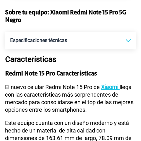
45GB
en alta velocidad
S/
49.90
Sobre tu equipo:
Paga solo
Xiaomi
Redmi Note 15 Pro 5G
Negro
Ver más planes
Especificaciones técnicas
Características
Tecnología de Pantalla
POLED
Redmi Note 15 Pro Características
Sistema operativo
Android 15
El nuevo celular Redmi Note 15 Pro de
Xiaomi
llega
con las características más sorprendentes del
mercado para consolidarse en el top de las mejores
opciones entre los smartphones.
Procesador
MTK D7400 Ultra
Este equipo cuenta con un diseño moderno y está
hecho de un material de alta calidad con
Tamaño de Pantalla
6.83"
dimensiones de 163.61 mm de largo, 78.09 mm de