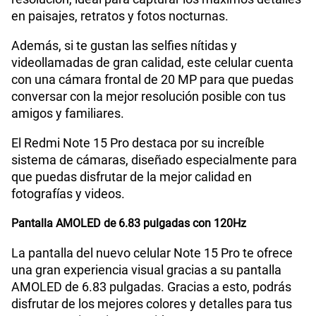
en paisajes, retratos y fotos nocturnas.
Además, si te gustan las selfies nítidas y
Capacidad Memoria Externa
NO
videollamadas de gran calidad, este celular cuenta
con una cámara frontal de 20 MP para que puedas
conversar con la mejor resolución posible con tus
Capacidad Memoria Interna
512 GB
amigos y familiares.
El Redmi Note 15 Pro destaca por su increíble
Capacidad Memoria RAM
8+8
sistema de cámaras, diseñado especialmente para
que puedas disfrutar de la mejor calidad en
fotografías y videos.
GPS
Si
Pantalla AMOLED de 6.83 pulgadas con 120Hz
La pantalla del nuevo celular Note 15 Pro te ofrece
Reconocimiento Facial
Si
una gran experiencia visual gracias a su pantalla
AMOLED de 6.83 pulgadas. Gracias a esto, podrás
disfrutar de los mejores colores y detalles para tus