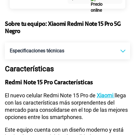
Paga solo
50% dto. x 6 meses
135GB
en alta velocidad
S/
47.95
Sobre tu equipo:
Xiaomi
Redmi Note 15 Pro 5G
S/
95.90
Paga solo
50% dto. x 12 meses
Negro
160GB
en alta velocidad
Especificaciones técnicas
S/
54.95
S/
109.90
Paga solo
50% dto. x 12 meses
Características
Tecnología de Pantalla
POLED
110GB
en alta velocidad
S/
69.90
Paga solo
Redmi Note 15 Pro Características
Sistema operativo
Android 15
El nuevo celular Redmi Note 15 Pro de
Xiaomi
llega
175GB
en alta velocidad
con las características más sorprendentes del
S/
79.95
S/
159.90
mercado para consolidarse en el top de las mejores
Paga solo
50% dto. x 12 meses
opciones entre los smartphones.
Procesador
MTK D7400 Ultra
185GB
en alta velocidad
Este equipo cuenta con un diseño moderno y está
S/
94.95
S/
189.90