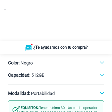
¿Te ayudamos con tu compra?
Color:
Negro
Capacidad:
512GB
Gris
Negro
512GB
Modalidad:
Portabilidad
REQUISITOS:
Tener mínimo 30 días con tu operador
Línea Nueva
Portabilidad