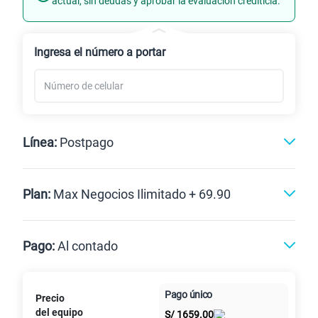
actual, sin deudas y aprobar la evaluación crediticia.
Renovación
Ingresa el número a portar
Línea:
Postpago
Postpago
Plan:
Max Negocios Ilimitado + 69.90
Max
Max Ilimitado
Pago:
Al contado
Paga en
125GB
en alta velocidad
Pago único
Precio
Al contado
Cuotas Claro
cuotas sin
S/
39.95
S/
79.90
del equipo
S/
1659.00
intereses