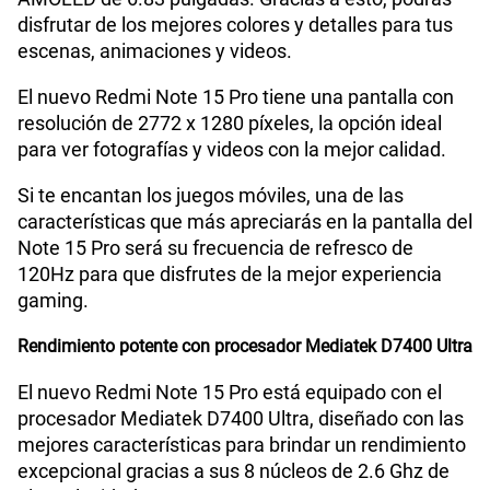
disfrutar de los mejores colores y detalles para tus
escenas, animaciones y videos.
Lector de Huella
Si
El nuevo Redmi Note 15 Pro tiene una pantalla con
resolución de 2772 x 1280 píxeles, la opción ideal
Dimensión
163.61 x 78.09 x 7.78 mm
para ver fotografías y videos con la mejor calidad.
Si te encantan los juegos móviles, una de las
características que más apreciarás en la pantalla del
VoLTE
Si
Note 15 Pro será su frecuencia de refresco de
120Hz para que disfrutes de la mejor experiencia
gaming.
VoWiFi
Si
Rendimiento potente con procesador Mediatek D7400 Ultra
Compatibilidad con eSIM
Sí
El nuevo Redmi Note 15 Pro está equipado con el
procesador Mediatek D7400 Ultra, diseñado con las
mejores características para brindar un rendimiento
excepcional gracias a sus 8 núcleos de 2.6 Ghz de