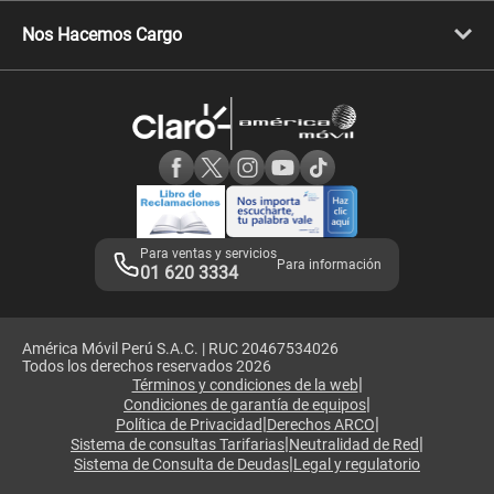
Libera tu equipo móvil
Celulares Honor
Llamada por llamada
Celulares Motorola
Nos Hacemos Cargo
Comprobantes electrónicos
Velocidad de internet
Devoluciones por interrupciones
Consultas en línea
Atención de reclamos
Samsung A57
Consulta de reclamos
Consulta de IMEI
Adquirientes iPhone 6, 6S y SE
Hablando Claro
Mensaje de Seguridad
Samsung S25 Ultra
Consideraciones
Términos y Condiciones de Tienda Claro
Libro de Reclamaciones
Legales de marketplace
Para ventas y servicios
Para información
01 620 3334
América Móvil Perú S.A.C. | RUC 20467534026
Todos los derechos reservados 2026
|
Términos y condiciones de la web
|
Condiciones de garantía de equipos
|
|
Política de Privacidad
Derechos ARCO
|
|
Sistema de consultas Tarifarias
Neutralidad de Red
|
Sistema de Consulta de Deudas
Legal y regulatorio