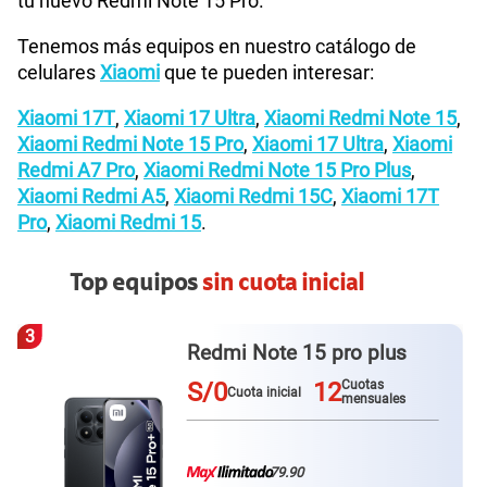
tu nuevo Redmi Note 15 Pro.
Tenemos más equipos en nuestro catálogo de
celulares
Xiaomi
que te pueden interesar:
Xiaomi 17T
,
Xiaomi 17 Ultra
,
Xiaomi Redmi Note 15
,
Xiaomi Redmi Note 15 Pro
,
Xiaomi 17 Ultra
,
Xiaomi
Redmi A7 Pro
,
Xiaomi Redmi Note 15 Pro Plus
,
Xiaomi Redmi A5
,
Xiaomi Redmi 15C
,
Xiaomi 17T
Pro
,
Xiaomi Redmi 15
.
Top equipos
sin cuota inicial
4
 pro plus
Redmi Note 15
12
S/0
12
Cuotas
Cuota inicial
mensuales
79.90