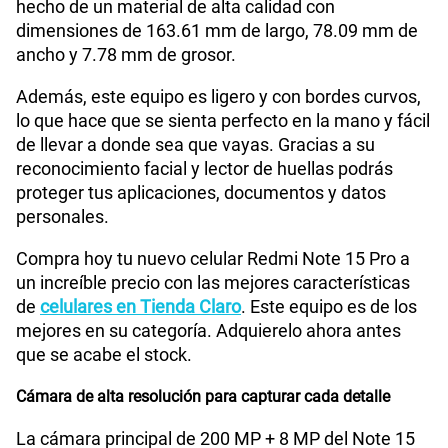
hecho de un material de alta calidad con
Paga solo
50% dto. x 12 meses
Tamaño de Pantalla
6.83"
dimensiones de 163.61 mm de largo, 78.09 mm de
ancho y 7.78 mm de grosor.
200GB
en alta velocidad
S/
144.95
S/
289.90
Además, este equipo es ligero y con bordes curvos,
WiFI
Si
Paga solo
50% dto. x 12 meses
lo que hace que se sienta perfecto en la mano y fácil
de llevar a donde sea que vayas. Gracias a su
Ver menos planes
reconocimiento facial y lector de huellas podrás
Peso
210 gr
proteger tus aplicaciones, documentos y datos
personales.
Bluetooth
Si
Compra hoy tu nuevo celular Redmi Note 15 Pro a
un increíble precio con las mejores características
de
celulares en Tienda Claro
. Este equipo es de los
Cámara de fotos Principal
200Mpx+8 Mpx
mejores en su categoría. Adquierelo ahora antes
que se acabe el stock.
Cámara de alta resolución para capturar cada detalle
Cámara de fotos Frontal
20Mpx
La cámara principal de 200 MP + 8 MP del Note 15