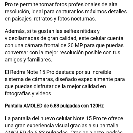
Pro te permite tomar fotos profesionales de alta
Radio FM
No
resolución, ideal para capturar los máximos detalles
en paisajes, retratos y fotos nocturnas.
Además, si te gustan las selfies nítidas y
Capacidad Memoria Externa
NO
videollamadas de gran calidad, este celular cuenta
con una cámara frontal de 20 MP para que puedas
conversar con la mejor resolución posible con tus
Capacidad Memoria Interna
512 GB
amigos y familiares.
El Redmi Note 15 Pro destaca por su increíble
Capacidad Memoria RAM
8+8
sistema de cámaras, diseñado especialmente para
que puedas disfrutar de la mejor calidad en
fotografías y videos.
GPS
Si
Pantalla AMOLED de 6.83 pulgadas con 120Hz
La pantalla del nuevo celular Note 15 Pro te ofrece
Reconocimiento Facial
Si
una gran experiencia visual gracias a su pantalla
AMOLED de 6.83 pulgadas. Gracias a esto, podrás