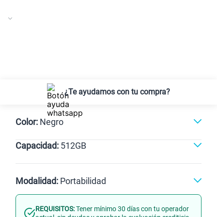
¿Te ayudamos con tu compra?
Color:
Negro
Capacidad:
512GB
Gris
Negro
512GB
Modalidad:
Portabilidad
REQUISITOS:
Tener mínimo 30 días con tu operador
Línea Nueva
Portabilidad