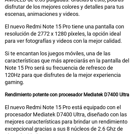
disfrutar de los mejores colores y detalles para tus
escenas, animaciones y videos.
Lector de Huella
Si
El nuevo Redmi Note 15 Pro tiene una pantalla con
resolución de 2772 x 1280 píxeles, la opción ideal
Dimensión
163.61 x 78.09 x 7.78 mm
para ver fotografías y videos con la mejor calidad.
Si te encantan los juegos móviles, una de las
características que más apreciarás en la pantalla del
VoLTE
Si
Note 15 Pro será su frecuencia de refresco de
120Hz para que disfrutes de la mejor experiencia
gaming.
VoWiFi
Si
Rendimiento potente con procesador Mediatek D7400 Ultra
Compatibilidad con eSIM
Sí
El nuevo Redmi Note 15 Pro está equipado con el
procesador Mediatek D7400 Ultra, diseñado con las
mejores características para brindar un rendimiento
excepcional gracias a sus 8 núcleos de 2.6 Ghz de