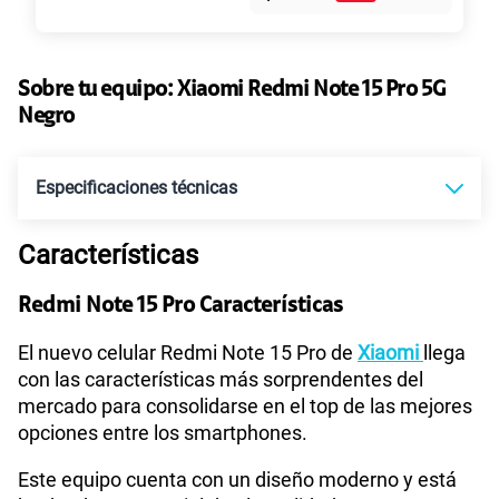
45GB
en alta velocidad
S/
49.90
Paga solo
Sobre tu equipo:
Xiaomi
Redmi Note 15 Pro 5G
Negro
Ver más planes
Especificaciones técnicas
Características
Tecnología de Pantalla
POLED
Redmi Note 15 Pro Características
Sistema operativo
Android 15
El nuevo celular Redmi Note 15 Pro de
Xiaomi
llega
con las características más sorprendentes del
mercado para consolidarse en el top de las mejores
opciones entre los smartphones.
Procesador
MTK D7400 Ultra
Este equipo cuenta con un diseño moderno y está