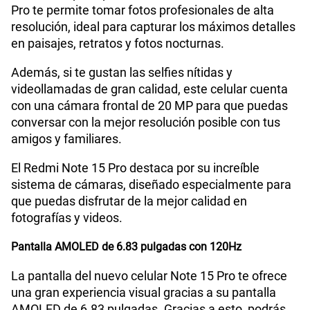
Pro te permite tomar fotos profesionales de alta
Radio FM
No
resolución, ideal para capturar los máximos detalles
en paisajes, retratos y fotos nocturnas.
Además, si te gustan las selfies nítidas y
Capacidad Memoria Externa
NO
videollamadas de gran calidad, este celular cuenta
con una cámara frontal de 20 MP para que puedas
conversar con la mejor resolución posible con tus
Capacidad Memoria Interna
512 GB
amigos y familiares.
El Redmi Note 15 Pro destaca por su increíble
Capacidad Memoria RAM
8+8
sistema de cámaras, diseñado especialmente para
que puedas disfrutar de la mejor calidad en
fotografías y videos.
GPS
Si
Pantalla AMOLED de 6.83 pulgadas con 120Hz
La pantalla del nuevo celular Note 15 Pro te ofrece
Reconocimiento Facial
Si
una gran experiencia visual gracias a su pantalla
AMOLED de 6.83 pulgadas. Gracias a esto, podrás