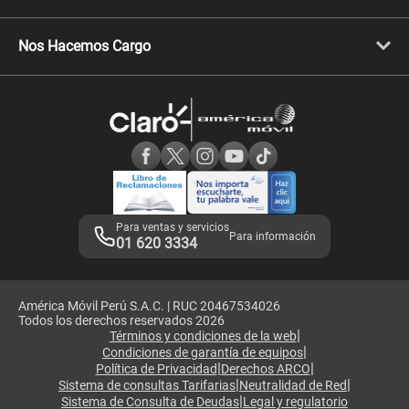
Celulares Xiaomi
Libera tu equipo móvil
Celulares Honor
Llamada por llamada
Celulares Motorola
Nos Hacemos Cargo
Comprobantes electrónicos
Velocidad de internet
Devoluciones por interrupciones
Consultas en línea
Atención de reclamos
Samsung A57
Consulta de reclamos
Consulta de IMEI
Adquirientes iPhone 6, 6S y SE
Hablando Claro
Mensaje de Seguridad
Samsung S25 Ultra
Consideraciones
Términos y Condiciones de Tienda Claro
Libro de Reclamaciones
Legales de marketplace
Para ventas y servicios
Para información
01 620 3334
América Móvil Perú S.A.C. | RUC 20467534026
Todos los derechos reservados 2026
|
Términos y condiciones de la web
|
Condiciones de garantía de equipos
|
|
Política de Privacidad
Derechos ARCO
|
|
Sistema de consultas Tarifarias
Neutralidad de Red
|
Sistema de Consulta de Deudas
Legal y regulatorio