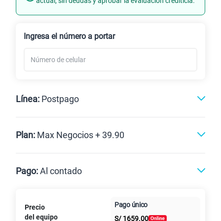
actual, sin deudas y aprobar la evaluación crediticia.
Renovación
Ingresa el número a portar
Línea:
Postpago
Postpago
Plan:
Max Negocios + 39.90
Max
Max Ilimitado
Pago:
Al contado
Paga en
Pago único
Precio
10GB
en alta velocidad
Al contado
Cuotas Claro
cuotas sin
S/
29.90
del equipo
Paga solo
S/
1659.00
intereses