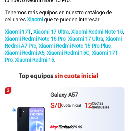
tu nuevo Redmi Note 15 Pro.
Tenemos más equipos en nuestro catálogo de
celulares
Xiaomi
que te pueden interesar:
Xiaomi 17T
,
Xiaomi 17 Ultra
,
Xiaomi Redmi Note 15
,
Xiaomi Redmi Note 15 Pro
,
Xiaomi 17 Ultra
,
Xiaomi
Redmi A7 Pro
,
Xiaomi Redmi Note 15 Pro Plus
,
Xiaomi Redmi A5
,
Xiaomi Redmi 15C
,
Xiaomi 17T
Pro
,
Xiaomi Redmi 15
.
Top equipos
sin cuota inicial
3
Galaxy A57
S/0
12
Cuotas
Cuota inicial
mensuales
79.90