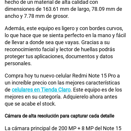
hecho de un material de alta calidad con
Tamaño de Pantalla
6.83"
dimensiones de 163.61 mm de largo, 78.09 mm de
ancho y 7.78 mm de grosor.
Además, este equipo es ligero y con bordes curvos,
WiFI
Si
lo que hace que se sienta perfecto en la mano y fácil
de llevar a donde sea que vayas. Gracias a su
reconocimiento facial y lector de huellas podrás
Peso
210 gr
proteger tus aplicaciones, documentos y datos
personales.
Bluetooth
Si
Compra hoy tu nuevo celular Redmi Note 15 Pro a
un increíble precio con las mejores características
de
celulares en Tienda Claro
. Este equipo es de los
Cámara de fotos Principal
200Mpx+8 Mpx
mejores en su categoría. Adquierelo ahora antes
que se acabe el stock.
Cámara de alta resolución para capturar cada detalle
Cámara de fotos Frontal
20Mpx
La cámara principal de 200 MP + 8 MP del Note 15