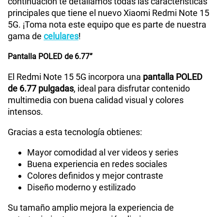
continuación te detallamos todas las características
Bluetooth
Si
principales que tiene el nuevo Xiaomi Redmi Note 15
5G. ¡Toma nota este equipo que es parte de nuestra
gama de
celulares
!
Cámara de fotos Principal
108 Mpx
Pantalla POLED de 6.77”
El Redmi Note 15 5G incorpora una
pantalla POLED
Cámara de fotos Frontal
20 Mpx
de 6.77 pulgadas
, ideal para disfrutar contenido
multimedia con buena calidad visual y colores
intensos.
Radio FM
No
Gracias a esta tecnología obtienes:
Mayor comodidad al ver videos y series
Capacidad Memoria Externa
NO
Buena experiencia en redes sociales
Colores definidos y mejor contraste
Diseño moderno y estilizado
Capacidad Memoria Interna
256 GB
Su tamaño amplio mejora la experiencia de