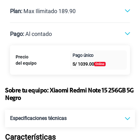
Renovación
Celular liberado
Postpago
Prepago
Plan:
Max Ilimitado 189.90
Max
Max Ilimitado
Pago:
Al contado
Paga en
125GB
en alta velocidad
Pago único
Precio
Al contado
Cuotas Claro
cuotas sin
S/
79.90
Paga solo
del equipo
S/
1039.00
intereses
155 GB
en alta velocidad
S/
95.90
Paga solo
Sobre tu equipo:
Xiaomi
Redmi Note 15 256GB 5G
Negro
110GB
en alta velocidad
S/
69.90
Paga solo
Especificaciones técnicas
160GB
en alta velocidad
Características
S/
109.90
Paga solo
Tecnología de Pantalla
POLED