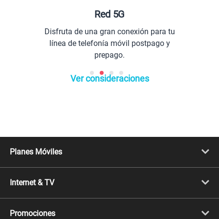
Red 5G
Disfruta de una gran conexión para tu
línea de telefonía móvil postpago y
prepago.
Ver consideraciones
Planes Móviles
Portabilidad
Línea Nueva
Internet & TV
Línea Adicional
Planes ilimitados
Internet Fibra Óptica
Prepago Chévere
Internet + TV
Migración
Promociones
Mejora tu plan