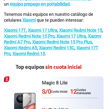
un
equipo prepago en portabilidad
.
Tenemos más equipos en nuestro catálogo de
celulares
Xiaomi
que te pueden interesar:
Xiaomi 17T
,
Xiaomi 17 Ultra
,
Xiaomi Redmi Note 15
,
Xiaomi Redmi Note 15 Pro
,
Xiaomi 17 Ultra
,
Xiaomi
Redmi A7 Pro
,
Xiaomi Redmi Note 15 Pro Plus
,
Xiaomi Redmi A5
,
Xiaomi Redmi 15C
,
Xiaomi 17T
Pro
,
Xiaomi Redmi 15
.
Top equipos
sin cuota inicial
2
Magic 8 Lite
S/0
12
Cuotas
Cuota inicial
mensuales