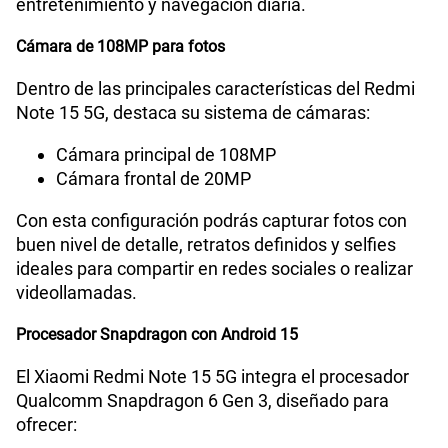
entretenimiento y navegación diaria.
Capacidad Memoria RAM
8+8
Cámara de 108MP para fotos
Dentro de las principales características del Redmi
GPS
Si
Note 15 5G, destaca su sistema de cámaras:
Cámara principal de 108MP
Cámara frontal de 20MP
Reconocimiento Facial
Si
Con esta configuración podrás capturar fotos con
buen nivel de detalle, retratos definidos y selfies
Lector de Huella
Si
ideales para compartir en redes sociales o realizar
videollamadas.
Procesador Snapdragon con Android 15
VoLTE
Si
El Xiaomi Redmi Note 15 5G integra el procesador
Qualcomm Snapdragon 6 Gen 3, diseñado para
VoWiFi
Si
ofrecer: