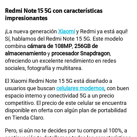
Redmi Note 15 5G con características
175GB
en alta velocidad
impresionantes
S/
159.90
Sistema operativo
Android 15
Paga solo
¡La nueva generación
Xiaomi
y Redmi ya está aquí!
Sí, hablamos del Redmi Note 15 5G. Este modelo
185GB
en alta velocidad
S/
189.90
combina
cámara de 108MP
,
256GB de
Procesador
Qualcomm 6 Gen 3
Paga solo
almacenamiento
y
procesador Snapdragon
,
ofreciendo un excelente rendimiento en redes
200GB
en alta velocidad
sociales, fotografía y multitarea.
Tamaño de Pantalla
6.77"
S/
289.90
Paga solo
El Xiaomi Redmi Note 15 5G está diseñado a
usuarios que buscan
celulares modernos
, con buen
Ver menos planes
WiFI
Si
espacio interno y conectividad 5G a un precio
competitivo. El precio de este celular se encuentra
disponible en oferta con algún plan de portabilidad
Peso
178gr
en Tienda Claro.
Pero, si aún no te decides por tu compra al 100%, a