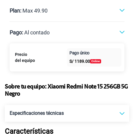
Renovación
Celular liberado
Postpago
Prepago
Plan:
Max 49.90
Max
Max Ilimitado
Pago:
Al contado
Paga en
Pago único
Precio
25GB
en alta velocidad
Al contado
Cuotas Claro
cuotas sin
S/
29.90
del equipo
S/
1189.00
Paga solo
intereses
45GB
en alta velocidad
S/
49.90
Sobre tu equipo:
Xiaomi
Redmi Note 15 256GB 5G
Paga solo
Negro
Ver más planes
Especificaciones técnicas
Características
Tecnología de Pantalla
POLED