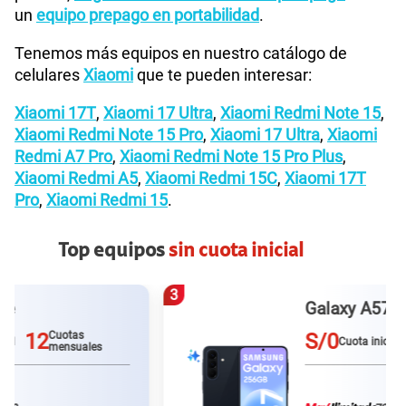
un
equipo prepago en portabilidad
.
Tenemos más equipos en nuestro catálogo de
celulares
Xiaomi
que te pueden interesar:
Xiaomi 17T
,
Xiaomi 17 Ultra
,
Xiaomi Redmi Note 15
,
Xiaomi Redmi Note 15 Pro
,
Xiaomi 17 Ultra
,
Xiaomi
Redmi A7 Pro
,
Xiaomi Redmi Note 15 Pro Plus
,
Xiaomi Redmi A5
,
Xiaomi Redmi 15C
,
Xiaomi 17T
Pro
,
Xiaomi Redmi 15
.
Top equipos
sin cuota inicial
3
Galaxy A57
S/0
12
Cuotas
Cuota inicial
mensuales