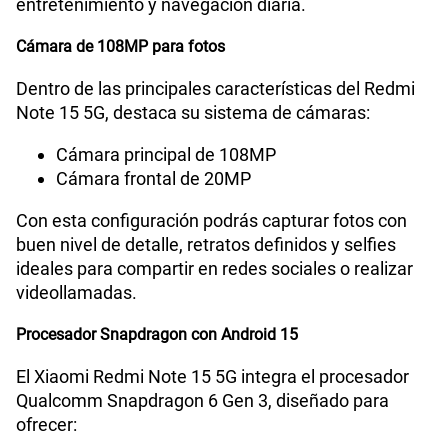
entretenimiento y navegación diaria.
Capacidad Memoria RAM
8+8
Cámara de 108MP para fotos
Dentro de las principales características del Redmi
GPS
Si
Note 15 5G, destaca su sistema de cámaras:
Cámara principal de 108MP
Cámara frontal de 20MP
Reconocimiento Facial
Si
Con esta configuración podrás capturar fotos con
buen nivel de detalle, retratos definidos y selfies
Lector de Huella
Si
ideales para compartir en redes sociales o realizar
videollamadas.
Procesador Snapdragon con Android 15
VoLTE
Si
El Xiaomi Redmi Note 15 5G integra el procesador
Qualcomm Snapdragon 6 Gen 3, diseñado para
VoWiFi
Si
ofrecer: