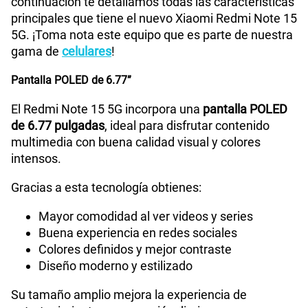
continuación te detallamos todas las características
Bluetooth
Si
principales que tiene el nuevo Xiaomi Redmi Note 15
5G. ¡Toma nota este equipo que es parte de nuestra
gama de
celulares
!
Cámara de fotos Principal
108 Mpx
Pantalla POLED de 6.77”
El Redmi Note 15 5G incorpora una
pantalla POLED
Cámara de fotos Frontal
20 Mpx
de 6.77 pulgadas
, ideal para disfrutar contenido
multimedia con buena calidad visual y colores
intensos.
Radio FM
No
Gracias a esta tecnología obtienes:
Mayor comodidad al ver videos y series
Capacidad Memoria Externa
NO
Buena experiencia en redes sociales
Colores definidos y mejor contraste
Diseño moderno y estilizado
Capacidad Memoria Interna
256 GB
Su tamaño amplio mejora la experiencia de