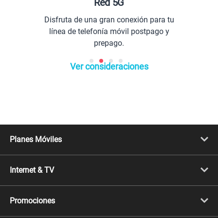
Red 5G
Disfruta de una gran conexión para tu
línea de telefonía móvil postpago y
prepago.
Ver consideraciones
Planes Móviles
Portabilidad
Línea Nueva
Internet & TV
Línea Adicional
Planes ilimitados
Internet Fibra Óptica
Prepago Chévere
Internet + TV
Migración
Promociones
Mejora tu plan
Conviértete en Full Claro