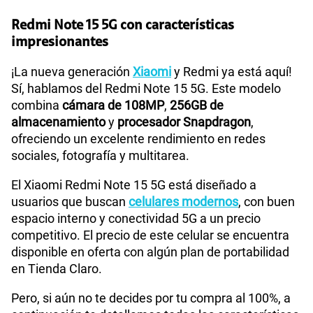
Redmi Note 15 5G con características
impresionantes
Sistema operativo
Android 15
¡La nueva generación
Xiaomi
y Redmi ya está aquí!
Sí, hablamos del Redmi Note 15 5G. Este modelo
combina
cámara de 108MP
,
256GB de
Procesador
Qualcomm 6 Gen 3
almacenamiento
y
procesador Snapdragon
,
ofreciendo un excelente rendimiento en redes
sociales, fotografía y multitarea.
Tamaño de Pantalla
6.77"
El Xiaomi Redmi Note 15 5G está diseñado a
usuarios que buscan
celulares modernos
, con buen
WiFI
Si
espacio interno y conectividad 5G a un precio
competitivo. El precio de este celular se encuentra
disponible en oferta con algún plan de portabilidad
Peso
178gr
en Tienda Claro.
Pero, si aún no te decides por tu compra al 100%, a