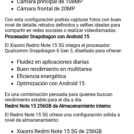
Cámara principal de 108MP
Cámara frontal de 20MP
Capacidad Memoria Externa
NO
Con esta configuración podrás capturar fotos con buen
nivel de detalle, retratos definidos y selfies ideales para
compartir en redes sociales o realizar videollamadas.
Procesador Snapdragon con Android 15
Capacidad Memoria Interna
256 GB
El Xiaomi Redmi Note 15 5G integra el procesador
Qualcomm Snapdragon 6 Gen 3, diseñado para ofrecer:
Fluidez en aplicaciones diarias
Capacidad Memoria RAM
8+8
Buen rendimiento en multitarea
Eficiencia energética
Optimización con Android 15
GPS
Si
Es una combinación pensada para quienes buscan
rendimiento estable para el día a día.
Redmi Note 15 256GB de Almacenamiento interno
Reconocimiento Facial
Si
El Redmi Note 15 5G ofrece una configuración sólida a
nivel de almacenamiento:
Xiaomi Redmi Note 15 5G de 256GB
Lector de Huella
Si