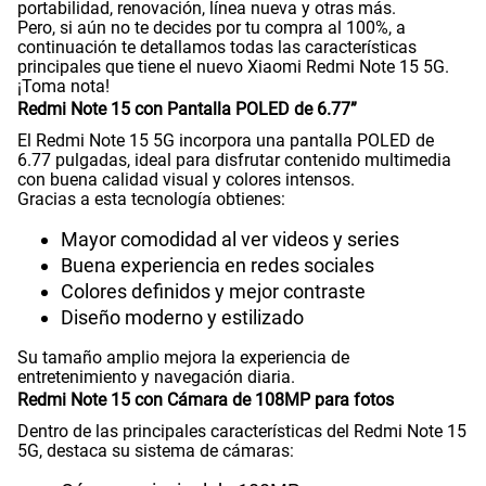
portabilidad, renovación, línea nueva y otras más.
Pero, si aún no te decides por tu compra al 100%, a
continuación te detallamos todas las características
WiFI
Si
principales que tiene el nuevo Xiaomi Redmi Note 15 5G.
¡Toma nota!
Redmi Note 15 con Pantalla POLED de 6.77”
Peso
178gr
El Redmi Note 15 5G incorpora una pantalla POLED de
6.77 pulgadas, ideal para disfrutar contenido multimedia
con buena calidad visual y colores intensos.
Gracias a esta tecnología obtienes:
Bluetooth
Si
Mayor comodidad al ver videos y series
Buena experiencia en redes sociales
Colores definidos y mejor contraste
Cámara de fotos Principal
108 Mpx
Diseño moderno y estilizado
Su tamaño amplio mejora la experiencia de
entretenimiento y navegación diaria.
Cámara de fotos Frontal
20 Mpx
Redmi Note 15 con Cámara de 108MP para fotos
Dentro de las principales características del Redmi Note 15
5G, destaca su sistema de cámaras:
Radio FM
No