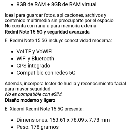
8GB de RAM + 8GB de RAM virtual
Ideal para guardar fotos, aplicaciones, archivos y
contenido multimedia sin preocuparte por el espacio.
VoLTE
Si
No cuenta con ranura para memoria externa.
Redmi Note 15 5G y seguridad avanzada
El Redmi Note 15 5G incluye conectividad moderna:
VoWiFi
Si
VoLTE y VoWiFi
WiFi y Bluetooth
GPS integrado
Compatibilidad con eSIM
No
Compatible con redes 5G
Además, incorpora lector de huella y reconocimiento facial
para mayor seguridad.
No es compatible con eSIM.
Diseño moderno y ligero
El Xiaomi Redmi Note 15 5G presenta:
Dimensiones: 163.61 x 78.09 x 7.78 mm
Peso: 178 gramos