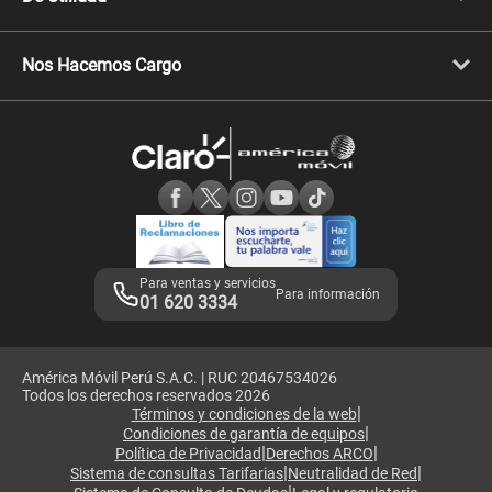
Celulares Samsung
Celulares Xiaomi
Libera tu equipo móvil
Celulares Honor
Llamada por llamada
Celulares Motorola
Nos Hacemos Cargo
Comprobantes electrónicos
Velocidad de internet
Devoluciones por interrupciones
Consultas en línea
Atención de reclamos
Samsung A57
Consulta de reclamos
Consulta de IMEI
Adquirientes iPhone 6, 6S y SE
Hablando Claro
Mensaje de Seguridad
Samsung S25 Ultra
Consideraciones
Términos y Condiciones de Tienda Claro
Libro de Reclamaciones
Legales de marketplace
Para ventas y servicios
Para información
01 620 3334
América Móvil Perú S.A.C. | RUC 20467534026
Todos los derechos reservados 2026
|
Términos y condiciones de la web
|
Condiciones de garantía de equipos
|
|
Política de Privacidad
Derechos ARCO
|
|
Sistema de consultas Tarifarias
Neutralidad de Red