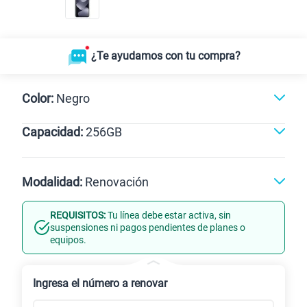
¿Te ayudamos con tu compra?
Color:
Negro
Capacidad:
256GB
Azul
Negro
256GB
Modalidad:
Renovación
REQUISITOS:
Tu línea debe estar activa, sin
Línea Nueva
Portabilidad
suspensiones ni pagos pendientes de planes o
equipos.
Renovación
Celular liberado
Ingresa el número a renovar