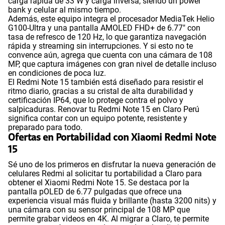
carga rápida de 33 W y carga inversa, siendo un power
bank y celular al mismo tiempo.
Además, este equipo integra el procesador MediaTek Helio
G100-Ultra y una pantalla AMOLED FHD+ de 6.77" con
tasa de refresco de 120 Hz, lo que garantiza navegación
rápida y streaming sin interrupciones. Y si esto no te
convence aún, agrega que cuenta con una cámara de 108
MP, que captura imágenes con gran nivel de detalle incluso
en condiciones de poca luz.
El Redmi Note 15 también está diseñado para resistir el
ritmo diario, gracias a su cristal de alta durabilidad y
certificación IP64, que lo protege contra el polvo y
salpicaduras. Renovar tu Redmi Note 15 en Claro Perú
significa contar con un equipo potente, resistente y
preparado para todo.
Ofertas en Portabilidad con Xiaomi Redmi Note
15
Sé uno de los primeros en disfrutar la nueva generación de
celulares Redmi al solicitar tu portabilidad a Claro para
obtener el Xiaomi Redmi Note 15. Se destaca por la
pantalla pOLED de 6.77 pulgadas que ofrece una
experiencia visual más fluida y brillante (hasta 3200 nits) y
una cámara con su sensor principal de 108 MP que
permite grabar videos en 4K. Al migrar a Claro, te permite