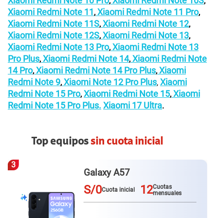
Xiaomi Redmi Note 10 Pro
Xiaomi Redmi Note 10S
,
,
Xiaomi Redmi Note 11
Xiaomi Redmi Note 11 Pro
,
,
Xiaomi Redmi Note 11S
Xiaomi Redmi Note 12
,
,
Xiaomi Redmi Note 12S
Xiaomi Redmi Note 13
,
,
Xiaomi Redmi Note 13 Pro
Xiaomi Redmi Note 13
,
Pro Plus
Xiaomi Redmi Note 14
Xiaomi Redmi Note
,
,
14 Pro
Xiaomi Redmi Note 14 Pro Plus
Xiaomi
,
,
Redmi Note 9
Xiaomi Note 12 Pro Plus
Xiaomi
,
,
Redmi Note 15 Pro
Xiaomi Redmi Note 15
Xiaomi
,
,
Redmi Note 15 Pro Plus.
Xiaomi 17 Ultra
.
Top equipos
sin cuota inicial
3
Galaxy A57
S/0
12
Cuotas
Cuota inicial
mensuales