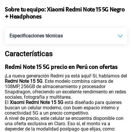
Ver más planes
Sobre tu equipo:
Xiaomi
Redmi Note 15 5G Negro
+ Headphones
Especificaciones técnicas
Características
Tecnología de Pantalla
POLED
Redmi Note 15 5G precio en Perú con ofertas
¡La nueva generación Redmi ya está aquí! Sí, hablamos del
Sistema operativo
Android 15
Redmi Note 15 5G
. Este modelo combina cámara de
108MP, 256GB de almacenamiento y procesador
Snapdragon, ofreciendo un excelente rendimiento en redes
sociales, fotografía y multitarea.
Procesador
Qualcomm 6 Gen 3
El
Xiaomi Redmi Note 15 5G
está diseñado para quienes
buscan un celular moderno, con buen espacio interno y
conectividad 5G a un precio competitivo.
A nivel de precio, este celular se encuentra disponible con
una oferta exclusiva en Claro. Eso sí, el monto va a
Tamaño de Pantalla
6.77"
depender de la modalidad postpago que elijas, como: