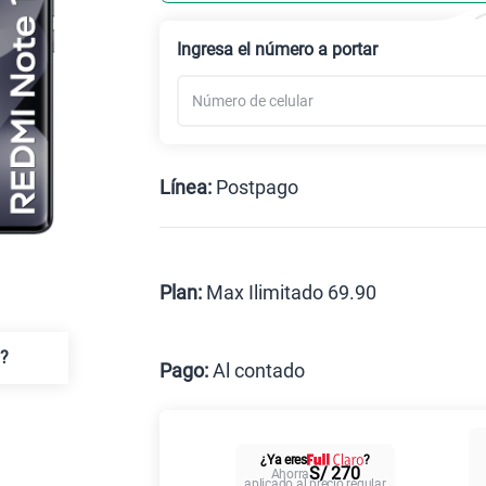
Celular liberado
Ingresa el número a portar
Línea:
Postpago
Postpago
Prepago
Plan:
Max Ilimitado 69.90
Max
a?
Pago:
Al contado
Al contado
Cuotas
¿Ya eres
?
Paga solo
S/ 270
Ahorra
aplicado al precio regular