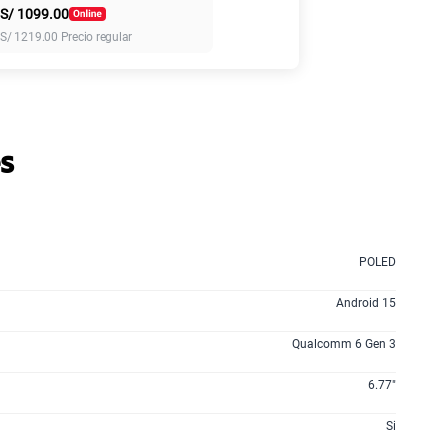
S/
1099.00
155 GB
en alta velocidad
S/
1219.00
Precio regular
S/
95.90
 planes
s
POLED
Android 15
Qualcomm 6 Gen 3
6.77"
Si