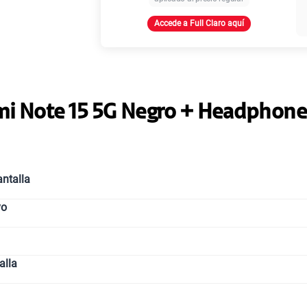
Accede a Full Claro aquí
Paga solo
Ver más
i Note 15 5G Negro + Headphone
ntalla
vo
alla