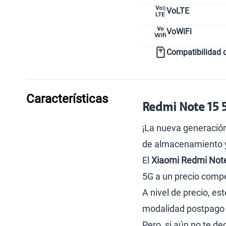
VoLTE
VoWiFi
Compatibilidad 
Características
Redmi Note 15 5
¡La nueva generación
de almacenamiento y 
El
Xiaomi Redmi Not
5G a un precio compe
A nivel de precio, es
modalidad postpago q
Pero, si aún no te de