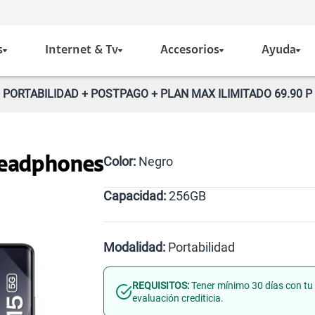
s
Internet & Tv
Accesorios
Ayuda
PORTABILIDAD + POSTPAGO + PLAN MAX ILIMITADO 69.90 P
Color:
Negro
Headphones
Capacidad:
256GB
Azul
Negro
256GB
Modalidad:
Portabilidad
REQUISITOS:
Tener mínimo 30 días con tu 
Línea Nueva
Portabilidad
evaluación crediticia.