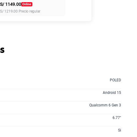
S/
1149.00
S/
1219.00
Precio regular
45GB
en alta velocidad
S/
49.90
 planes
s
POLED
Android 15
Qualcomm 6 Gen 3
6.77"
Si