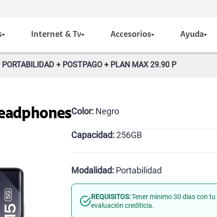
s
Internet & Tv
Accesorios
Ayuda
 PORTABILIDAD + POSTPAGO + PLAN MAX 29.90 P
Color:
Negro
Headphones
Capacidad:
256GB
Azul
Negro
256GB
Modalidad:
Portabilidad
REQUISITOS:
Tener mínimo 30 días con tu 
Línea Nueva
Portabilidad
evaluación crediticia.