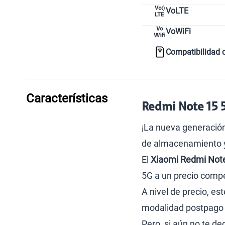
VoLTE
VoWiFi
Compatibilidad 
Características
Redmi Note 15 5
¡La nueva generación
de almacenamiento y 
El
Xiaomi Redmi Not
5G a un precio compe
A nivel de precio, es
modalidad postpago q
Pero, si aún no te de