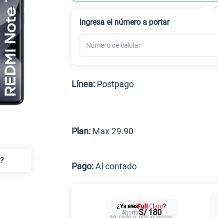
Celular liberado
Ingresa el número a portar
Línea:
Postpago
Postpago
Prepago
Plan:
Max 29.90
Max
a?
Pago:
Al contado
Al contado
Cuotas
¿Ya eres
?
Paga solo
S/ 180
Ahorra
aplicado al precio regular