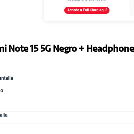
Accede a Full Claro aquí
Paga solo
Ver más
i Note 15 5G Negro + Headphone
ntalla
vo
alla