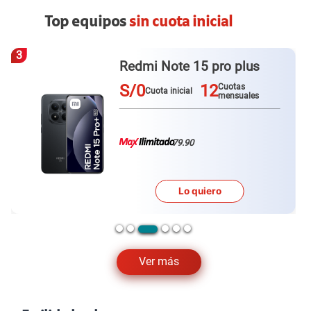
Top equipos
sin cuota inicial
3
Redmi Note 15 pro plus
S/0
12
Cuotas
Cuota inicial
mensuales
79.90
Lo quiero
Ver más