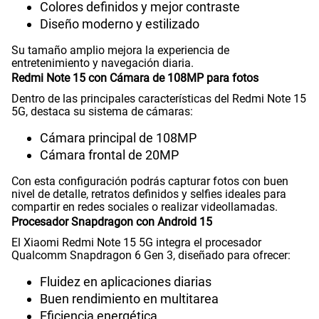
Colores definidos y mejor contraste
Cámara de fotos Principal
108 Mpx
Diseño moderno y estilizado
Su tamaño amplio mejora la experiencia de
entretenimiento y navegación diaria.
Cámara de fotos Frontal
20 Mpx
Redmi Note 15 con Cámara de 108MP para fotos
Dentro de las principales características del Redmi Note 15
5G, destaca su sistema de cámaras:
Radio FM
No
Cámara principal de 108MP
Cámara frontal de 20MP
Capacidad Memoria Externa
NO
Con esta configuración podrás capturar fotos con buen
nivel de detalle, retratos definidos y selfies ideales para
compartir en redes sociales o realizar videollamadas.
Procesador Snapdragon con Android 15
Capacidad Memoria Interna
256 GB
El Xiaomi Redmi Note 15 5G integra el procesador
Qualcomm Snapdragon 6 Gen 3, diseñado para ofrecer:
Fluidez en aplicaciones diarias
Capacidad Memoria RAM
8+8
Buen rendimiento en multitarea
Eficiencia energética