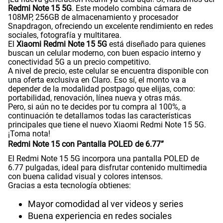
Sistema operativo
Android 15
S/
60.90
Redmi Note 15 5G
. Este modelo combina cámara de
Paga solo
108MP, 256GB de almacenamiento y procesador
Snapdragon, ofreciendo un excelente rendimiento en redes
sociales, fotografía y multitarea.
Ver menos planes
Procesador
Qualcomm 6 Gen 3
El
Xiaomi Redmi Note 15 5G
está diseñado para quienes
buscan un celular moderno, con buen espacio interno y
conectividad 5G a un precio competitivo.
A nivel de precio, este celular se encuentra disponible con
una oferta exclusiva en Claro. Eso sí, el monto va a
Tamaño de Pantalla
6.77"
depender de la modalidad postpago que elijas, como:
portabilidad, renovación, línea nueva y otras más.
Pero, si aún no te decides por tu compra al 100%, a
continuación te detallamos todas las características
WiFI
Si
principales que tiene el nuevo Xiaomi Redmi Note 15 5G.
¡Toma nota!
Redmi Note 15 con Pantalla POLED de 6.77”
Peso
178gr
El Redmi Note 15 5G incorpora una pantalla POLED de
6.77 pulgadas, ideal para disfrutar contenido multimedia
con buena calidad visual y colores intensos.
Gracias a esta tecnología obtienes:
Bluetooth
Si
Mayor comodidad al ver videos y series
Buena experiencia en redes sociales