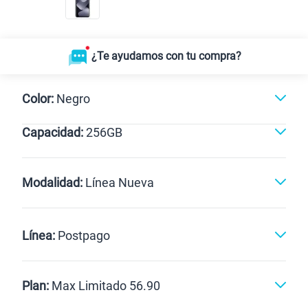
¿Te ayudamos con tu compra?
Color:
Negro
Capacidad:
256GB
Azul
Negro
256GB
Modalidad:
Línea Nueva
Línea Nueva
Portabilidad
Línea:
Postpago
Renovación
Celular liberado
Postpago
Prepago
Plan:
Max Limitado 56.90