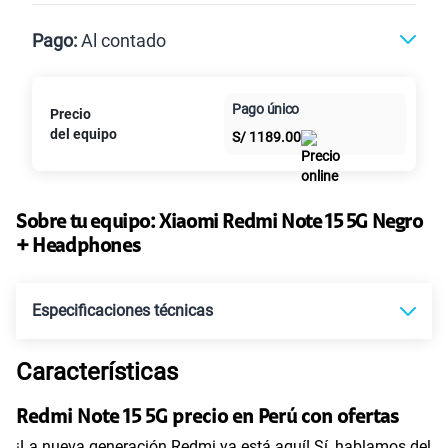
Max
Max Ilimitado
Pago:
Al contado
Paga en
Pago único
Precio
25GB
en alta velocidad
Al contado
Cuotas Claro
cuotas sin
S/
29.90
del equipo
S/
1189.00
Paga solo
intereses
45GB
en alta velocidad
S/
49.90
Sobre tu equipo:
Paga solo
Xiaomi
Redmi Note 15 5G Negro
+ Headphones
30GB
en alta velocidad
S/
39.90
Paga solo
Especificaciones técnicas
60GB
en alta velocidad
Características
S/
56.90
Tecnología de Pantalla
POLED
Paga solo
Redmi Note 15 5G precio en Perú con ofertas
75 GB
en alta velocidad
¡La nueva generación Redmi ya está aquí! Sí, hablamos del