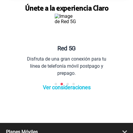
Únete a la experiencia Claro
Red 5G
Pl
isfruta de una gran conexión para tu
Com
línea de telefonía móvil postpago y
prepago.
Ver consideraciones
Planes Móviles