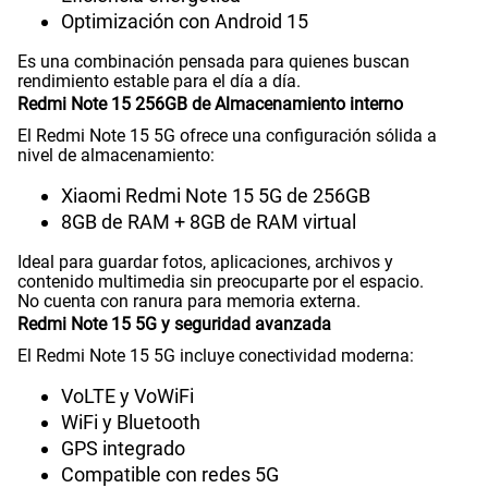
Optimización con Android 15
GPS
Si
Es una combinación pensada para quienes buscan
rendimiento estable para el día a día.
Redmi Note 15 256GB de Almacenamiento interno
Reconocimiento Facial
Si
El Redmi Note 15 5G ofrece una configuración sólida a
nivel de almacenamiento:
Xiaomi Redmi Note 15 5G de 256GB
Lector de Huella
Si
8GB de RAM + 8GB de RAM virtual
Ideal para guardar fotos, aplicaciones, archivos y
contenido multimedia sin preocuparte por el espacio.
VoLTE
Si
No cuenta con ranura para memoria externa.
Redmi Note 15 5G y seguridad avanzada
El Redmi Note 15 5G incluye conectividad moderna:
VoWiFi
Si
VoLTE y VoWiFi
WiFi y Bluetooth
GPS integrado
Compatibilidad con eSIM
No
Compatible con redes 5G