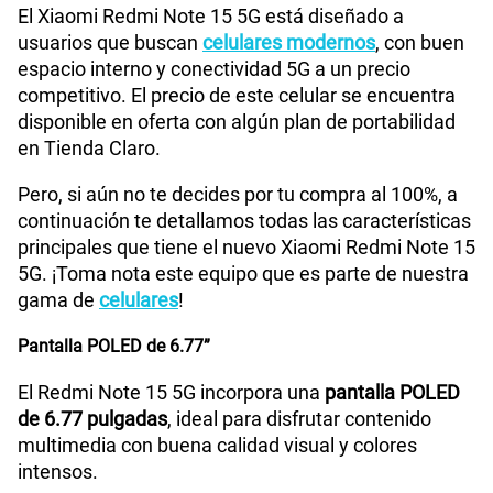
El Xiaomi Redmi Note 15 5G está diseñado a
usuarios que buscan
celulares modernos
, con buen
WiFI
Si
espacio interno y conectividad 5G a un precio
competitivo. El precio de este celular se encuentra
disponible en oferta con algún plan de portabilidad
Peso
178gr
en Tienda Claro.
Pero, si aún no te decides por tu compra al 100%, a
continuación te detallamos todas las características
Bluetooth
Si
principales que tiene el nuevo Xiaomi Redmi Note 15
5G. ¡Toma nota este equipo que es parte de nuestra
gama de
celulares
!
Cámara de fotos Principal
108 Mpx
Pantalla POLED de 6.77”
El Redmi Note 15 5G incorpora una
pantalla POLED
Cámara de fotos Frontal
20 Mpx
de 6.77 pulgadas
, ideal para disfrutar contenido
multimedia con buena calidad visual y colores
intensos.
Radio FM
No