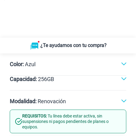
¿Te ayudamos con tu compra?
Color:
Azul
Capacidad:
256GB
Negro
Azul
256GB
Modalidad:
Renovación
REQUISITOS:
Tu línea debe estar activa, sin
Línea Nueva
Portabilidad
suspensiones ni pagos pendientes de planes o
equipos.