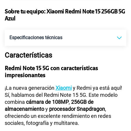
135GB
en alta velocidad
S/
95.90
Sobre tu equipo:
Paga solo
Xiaomi
Redmi Note 15 256GB 5G
Azul
Ver más planes
Especificaciones técnicas
Características
Tecnología de Pantalla
POLED
Redmi Note 15 5G con características
impresionantes
Sistema operativo
Android 15
¡La nueva generación
Xiaomi
y Redmi ya está aquí!
Sí, hablamos del Redmi Note 15 5G. Este modelo
combina
cámara de 108MP
,
256GB de
Procesador
Qualcomm 6 Gen 3
almacenamiento
y
procesador Snapdragon
,
ofreciendo un excelente rendimiento en redes
sociales, fotografía y multitarea.
Tamaño de Pantalla
6.77"