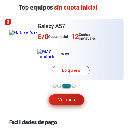
Top equipos
sin cuota inicial
3
Galaxy A57
S/0
12
Cuotas
Cuota inicial
mensuales
79.90
Lo quiero
Ver más
Facilidades de pago