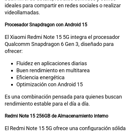
Lector de Huella
Si
ideales para compartir en redes sociales o realizar
videollamadas.
Procesador Snapdragon con Android 15
VoLTE
Si
El Xiaomi Redmi Note 15 5G integra el procesador
Qualcomm Snapdragon 6 Gen 3, diseñado para
VoWiFi
Si
ofrecer:
Fluidez en aplicaciones diarias
Compatibilidad con eSIM
No
Buen rendimiento en multitarea
Eficiencia energética
Optimización con Android 15
Es una combinación pensada para quienes buscan
rendimiento estable para el día a día.
Redmi Note 15 256GB de Almacenamiento interno
El Redmi Note 15 5G ofrece una configuración sólida