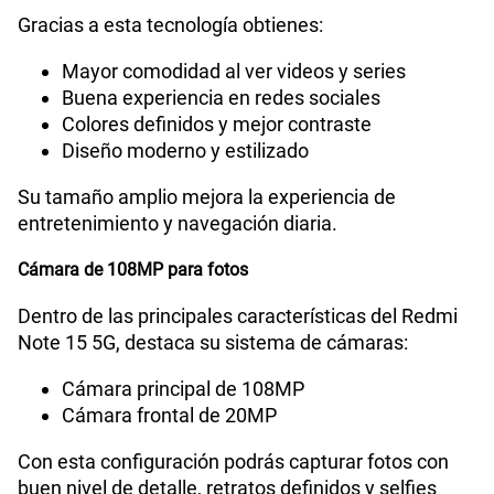
Gracias a esta tecnología obtienes:
Mayor comodidad al ver videos y series
Capacidad Memoria Externa
NO
Buena experiencia en redes sociales
Colores definidos y mejor contraste
Diseño moderno y estilizado
Capacidad Memoria Interna
256 GB
Su tamaño amplio mejora la experiencia de
entretenimiento y navegación diaria.
Capacidad Memoria RAM
8+8
Cámara de 108MP para fotos
Dentro de las principales características del Redmi
GPS
Si
Note 15 5G, destaca su sistema de cámaras:
Cámara principal de 108MP
Cámara frontal de 20MP
Reconocimiento Facial
Si
Con esta configuración podrás capturar fotos con
buen nivel de detalle, retratos definidos y selfies