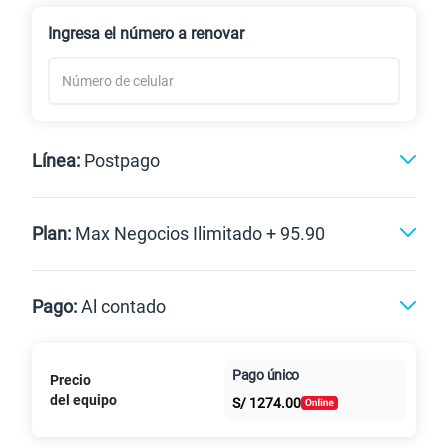
Renovación
Ingresa el número a renovar
Línea:
Postpago
Postpago
Plan:
Max Negocios Ilimitado + 95.90
Max
Max Ilimitado
Pago:
Al contado
Paga en
125GB
en alta velocidad
Pago único
Precio
Al contado
Cuotas Claro
cuotas sin
S/
79.90
del equipo
Paga solo
S/
1274.00
intereses