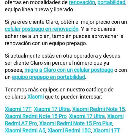
ofertas en modalidades de
renovación
,
portabilidad
,
equipo línea nueva y liberado.
Si ya eres cliente Claro, obtén el mejor precio con un
celular postpago en renovación
. Y si no quieres
adherirse a un plan, también puedes aprovechar la
renovación con un equipo prepago.
Si actualmente estás en otra operadora y deseas
ser cliente Claro sin perder el número que ya
posees,
migra a Claro con un celular postpago
o con
un
equipo prepago en portabilidad
.
Tenemos más equipos en nuestro catálogo de
celulares
Xiaomi
que te pueden interesar:
Xiaomi 17T
,
Xiaomi 17 Ultra
,
Xiaomi Redmi Note 15
,
Xiaomi Redmi Note 15 Pro
,
Xiaomi 17 Ultra
,
Xiaomi
Redmi A7 Pro
,
Xiaomi Redmi Note 15 Pro Plus
,
Xiaomi Redmi A5
,
Xiaomi Redmi 15C
,
Xiaomi 17T