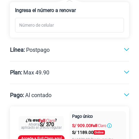
Renovación
Celular liberado
Ingresa el número a renovar
Línea:
Postpago
Postpago
Prepago
Plan:
Max 49.90
Max
Max Ilimitado
Pago:
Al contado
Paga en
Pago único
25GB
en alta velocidad
Al contado
Cuotas Claro
cuotas sin
¿Ya eres
?
S/
29.90
S/ 370
Ahorra
S/
909.00
Paga solo
intereses
aplicado al precio regular
S/
1189.00
Accede a Full Claro aquí