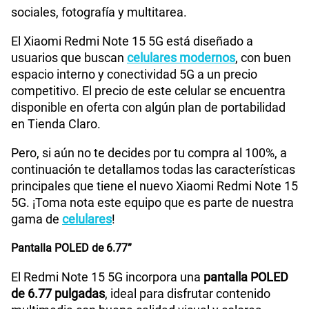
sociales, fotografía y multitarea.
Tamaño de Pantalla
6.77"
El Xiaomi Redmi Note 15 5G está diseñado a
usuarios que buscan
celulares modernos
, con buen
WiFI
Si
espacio interno y conectividad 5G a un precio
competitivo. El precio de este celular se encuentra
disponible en oferta con algún plan de portabilidad
Peso
178gr
en Tienda Claro.
Pero, si aún no te decides por tu compra al 100%, a
continuación te detallamos todas las características
Bluetooth
Si
principales que tiene el nuevo Xiaomi Redmi Note 15
5G. ¡Toma nota este equipo que es parte de nuestra
gama de
celulares
!
Cámara de fotos Principal
108 Mpx
Pantalla POLED de 6.77”
El Redmi Note 15 5G incorpora una
pantalla POLED
Cámara de fotos Frontal
20 Mpx
de 6.77 pulgadas
, ideal para disfrutar contenido