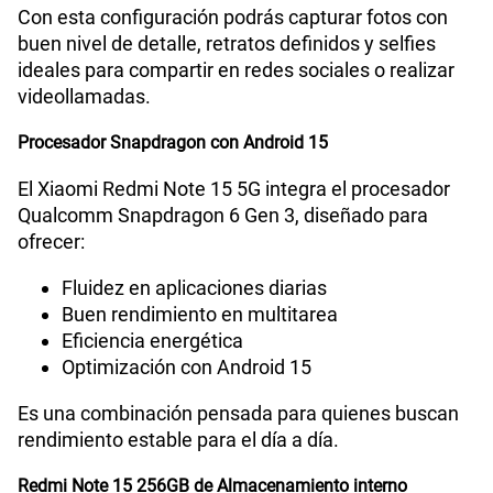
Con esta configuración podrás capturar fotos con
buen nivel de detalle, retratos definidos y selfies
Lector de Huella
Si
ideales para compartir en redes sociales o realizar
videollamadas.
Procesador Snapdragon con Android 15
VoLTE
Si
El Xiaomi Redmi Note 15 5G integra el procesador
Qualcomm Snapdragon 6 Gen 3, diseñado para
VoWiFi
Si
ofrecer:
Fluidez en aplicaciones diarias
Compatibilidad con eSIM
No
Buen rendimiento en multitarea
Eficiencia energética
Optimización con Android 15
Es una combinación pensada para quienes buscan
rendimiento estable para el día a día.
Redmi Note 15 256GB de Almacenamiento interno