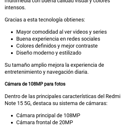
multimedia con buena calidad visual y colores
intensos.
Radio FM
No
Gracias a esta tecnología obtienes:
Mayor comodidad al ver videos y series
Capacidad Memoria Externa
NO
Buena experiencia en redes sociales
Colores definidos y mejor contraste
Diseño moderno y estilizado
Capacidad Memoria Interna
256 GB
Su tamaño amplio mejora la experiencia de
entretenimiento y navegación diaria.
Capacidad Memoria RAM
8+8
Cámara de 108MP para fotos
Dentro de las principales características del Redmi
GPS
Si
Note 15 5G, destaca su sistema de cámaras:
Cámara principal de 108MP
Cámara frontal de 20MP
Reconocimiento Facial
Si