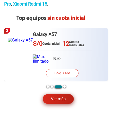
Pro
,
Xiaomi Redmi 15
.
Top equipos
sin cuota inicial
3
Galaxy A57
S/0
12
Cuotas
Cuota inicial
mensuales
79.90
Lo quiero
Ver más