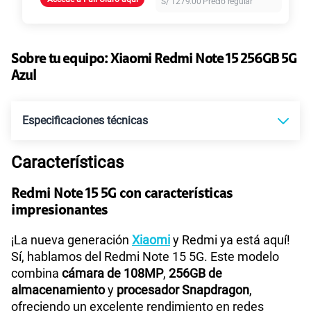
S/
1279.00
Precio regular
45GB
en alta velocidad
S/
49.90
Paga solo
Sobre tu equipo:
Xiaomi
Redmi Note 15 256GB 5G
Ver más planes
Azul
Especificaciones técnicas
Características
Tecnología de Pantalla
POLED
Redmi Note 15 5G con características
impresionantes
Sistema operativo
Android 15
¡La nueva generación
Xiaomi
y Redmi ya está aquí!
Sí, hablamos del Redmi Note 15 5G. Este modelo
combina
cámara de 108MP
,
256GB de
Procesador
Qualcomm 6 Gen 3
almacenamiento
y
procesador Snapdragon
,
ofreciendo un excelente rendimiento en redes