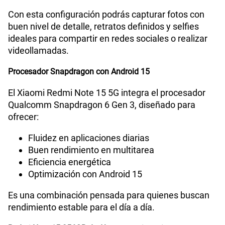
Con esta configuración podrás capturar fotos con
buen nivel de detalle, retratos definidos y selfies
Lector de Huella
Si
ideales para compartir en redes sociales o realizar
videollamadas.
Procesador Snapdragon con Android 15
VoLTE
Si
El Xiaomi Redmi Note 15 5G integra el procesador
Qualcomm Snapdragon 6 Gen 3, diseñado para
VoWiFi
Si
ofrecer:
Fluidez en aplicaciones diarias
Compatibilidad con eSIM
No
Buen rendimiento en multitarea
Eficiencia energética
Optimización con Android 15
Es una combinación pensada para quienes buscan
rendimiento estable para el día a día.