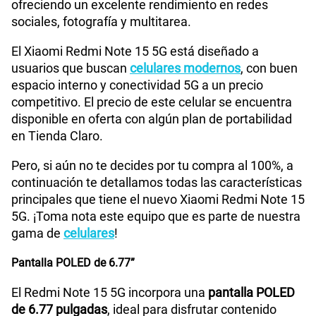
ofreciendo un excelente rendimiento en redes
sociales, fotografía y multitarea.
Tamaño de Pantalla
6.77"
El Xiaomi Redmi Note 15 5G está diseñado a
usuarios que buscan
celulares modernos
, con buen
WiFI
Si
espacio interno y conectividad 5G a un precio
competitivo. El precio de este celular se encuentra
disponible en oferta con algún plan de portabilidad
Peso
178gr
en Tienda Claro.
Pero, si aún no te decides por tu compra al 100%, a
continuación te detallamos todas las características
Bluetooth
Si
principales que tiene el nuevo Xiaomi Redmi Note 15
5G. ¡Toma nota este equipo que es parte de nuestra
gama de
celulares
!
Cámara de fotos Principal
108 Mpx
Pantalla POLED de 6.77”
El Redmi Note 15 5G incorpora una
pantalla POLED
Cámara de fotos Frontal
20 Mpx
de 6.77 pulgadas
, ideal para disfrutar contenido