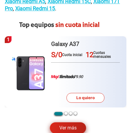
Xiaomi Redmi A5
,
Xiaomi Redmi 15C
,
Xiaomi 17T
Pro
,
Xiaomi Redmi 15
.
Top equipos
sin cuota inicial
1
Galaxy A37
S/0
12
Cuotas
Cuota inicial
mensuales
79.90
Lo quiero
Ver más