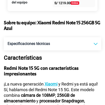
S/
39.95
S/
79.90
del equipo
S/
1219.00
intereses
Paga solo
50% dto. x 6 meses
135GB
en alta velocidad
S/
47.95
Sobre tu equipo:
Xiaomi
Redmi Note 15 256GB 5G
S/
95.90
Paga solo
50% dto. x 12 meses
Azul
Ver más planes
Especificaciones técnicas
Características
Tecnología de Pantalla
POLED
Redmi Note 15 5G con características
impresionantes
Sistema operativo
Android 15
¡La nueva generación
Xiaomi
y Redmi ya está aquí!
Sí, hablamos del Redmi Note 15 5G. Este modelo
combina
cámara de 108MP
,
256GB de
Procesador
Qualcomm 6 Gen 3
almacenamiento
y
procesador Snapdragon
,