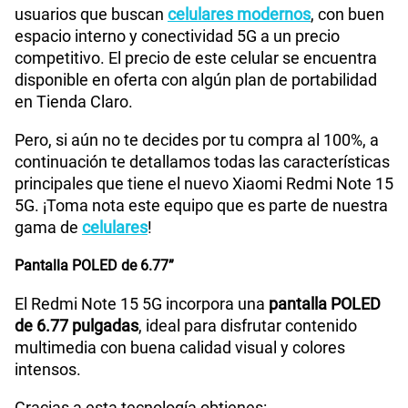
usuarios que buscan
celulares modernos
, con buen
WiFI
Si
espacio interno y conectividad 5G a un precio
competitivo. El precio de este celular se encuentra
disponible en oferta con algún plan de portabilidad
Peso
178gr
en Tienda Claro.
Pero, si aún no te decides por tu compra al 100%, a
continuación te detallamos todas las características
Bluetooth
Si
principales que tiene el nuevo Xiaomi Redmi Note 15
5G. ¡Toma nota este equipo que es parte de nuestra
gama de
celulares
!
Cámara de fotos Principal
108 Mpx
Pantalla POLED de 6.77”
El Redmi Note 15 5G incorpora una
pantalla POLED
Cámara de fotos Frontal
20 Mpx
de 6.77 pulgadas
, ideal para disfrutar contenido
multimedia con buena calidad visual y colores
intensos.
Radio FM
No
Gracias a esta tecnología obtienes: