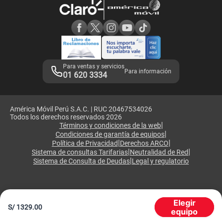
Consulta de reclamos
Consulta de IMEI
Adquirientes iPhone 6, 6S y SE
Hablando Claro
Mensaje de Seguridad
Samsung S25 Ultra
Consideraciones
Términos y Condiciones de Tienda Claro
Libro de Reclamaciones
Legales de marketplace
Para ventas y servicios
Para información
01 620 3334
América Móvil Perú S.A.C. | RUC 20467534026
Todos los derechos reservados 2026
|
Términos y condiciones de la web
|
Condiciones de garantía de equipos
|
|
Política de Privacidad
Derechos ARCO
|
|
Sistema de consultas Tarifarias
Neutralidad de Red
|
Sistema de Consulta de Deudas
Legal y regulatorio
Elegir
S/
1329.00
equipo