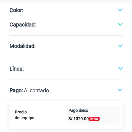
Color:
Capacidad:
Cargando memorias disponibles
Modalidad:
Línea:
Pago:
Al contado
Paga en
Pago único
Precio
Al contado
Cuotas Claro
cuotas sin
del equipo
S/
1329.00
intereses