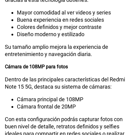
Mayor comodidad al ver videos y series
Capacidad Memoria Externa
NO
Buena experiencia en redes sociales
Colores definidos y mejor contraste
Diseño moderno y estilizado
Capacidad Memoria Interna
256 GB
Su tamaño amplio mejora la experiencia de
entretenimiento y navegación diaria.
Capacidad Memoria RAM
8+8
Cámara de 108MP para fotos
Dentro de las principales características del Redmi
GPS
Si
Note 15 5G, destaca su sistema de cámaras:
Cámara principal de 108MP
Cámara frontal de 20MP
Reconocimiento Facial
Si
Con esta configuración podrás capturar fotos con
buen nivel de detalle, retratos definidos y selfies
Lector de Huella
Si
ideales para compartir en redes sociales o realizar