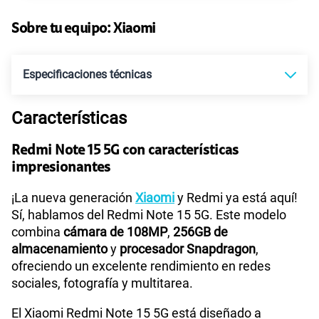
Sobre tu equipo:
Xiaomi
Especificaciones técnicas
Características
Tecnología de Pantalla
POLED
Redmi Note 15 5G con características
impresionantes
Sistema operativo
Android 15
¡La nueva generación
Xiaomi
y Redmi ya está aquí!
Sí, hablamos del Redmi Note 15 5G. Este modelo
combina
cámara de 108MP
,
256GB de
Procesador
Qualcomm 6 Gen 3
almacenamiento
y
procesador Snapdragon
,
ofreciendo un excelente rendimiento en redes
sociales, fotografía y multitarea.
Tamaño de Pantalla
6.77"
El Xiaomi Redmi Note 15 5G está diseñado a