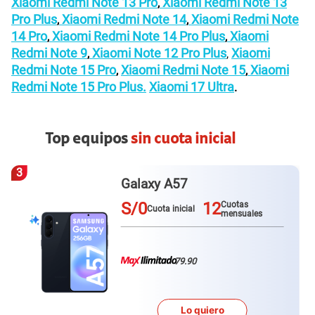
Xiaomi Redmi Note 13 Pro
Xiaomi Redmi Note 13
,
Pro Plus
Xiaomi Redmi Note 14
Xiaomi Redmi Note
,
,
14 Pro
Xiaomi Redmi Note 14 Pro Plus
Xiaomi
,
,
Redmi Note 9
Xiaomi Note 12 Pro Plus
Xiaomi
,
,
Redmi Note 15 Pro
Xiaomi Redmi Note 15
Xiaomi
,
,
Redmi Note 15 Pro Plus.
Xiaomi 17 Ultra
.
Top equipos
sin cuota inicial
3
Galaxy A57
S/0
12
Cuotas
Cuota inicial
mensuales
79.90
Lo quiero