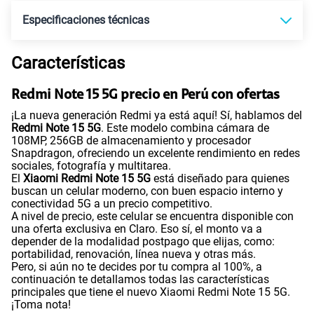
Especificaciones técnicas
Características
Tecnología de Pantalla
POLED
Redmi Note 15 5G precio en Perú con ofertas
¡La nueva generación Redmi ya está aquí! Sí, hablamos del
Sistema operativo
Android 15
Redmi Note 15 5G
. Este modelo combina cámara de
108MP, 256GB de almacenamiento y procesador
Snapdragon, ofreciendo un excelente rendimiento en redes
sociales, fotografía y multitarea.
Procesador
Qualcomm 6 Gen 3
El
Xiaomi Redmi Note 15 5G
está diseñado para quienes
buscan un celular moderno, con buen espacio interno y
conectividad 5G a un precio competitivo.
A nivel de precio, este celular se encuentra disponible con
una oferta exclusiva en Claro. Eso sí, el monto va a
Tamaño de Pantalla
6.77"
depender de la modalidad postpago que elijas, como:
portabilidad, renovación, línea nueva y otras más.
Pero, si aún no te decides por tu compra al 100%, a
continuación te detallamos todas las características
WiFI
Si
principales que tiene el nuevo Xiaomi Redmi Note 15 5G.
¡Toma nota!