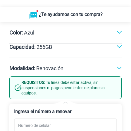
¿Te ayudamos con tu compra?
Color:
Azul
Capacidad:
256GB
Negro
Azul
256GB
Modalidad:
Renovación
REQUISITOS:
Tu línea debe estar activa, sin
Línea Nueva
Portabilidad
suspensiones ni pagos pendientes de planes o
equipos.
Renovación
Ingresa el número a renovar