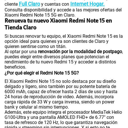
Full Claro
Internet Hogar.
cliente
y cuentas con
Consulta disponibilidad y accede a las mejores ofertas del
Xiaomi Redmi Note 15 5G en Claro.
Renueva tu nuevo Xiaomi Redmi Note 15 en
Tienda Claro
Si buscas renovar tu equipo, el Xiaomi Redmi Note 15 es la
opción ideal para quienes ya son clientes de Claro y
quieren sentirse como un titán.
Al optar por una
renovación por la modalidad de postpago
,
puedes elegir entre diversos planes que potencian el
rendimiento de tu nuevo Redmi 15 y acceder a distintos
beneficios.
¿Por qué elegir el Redmi Note 15 5G?
El Xiaomi Redmi Note 15 no solo destaca por su diseño
delgado y ligero, sino también por su potente batería de
6000 mAh, capaz de ofrecer hasta 2 días de uso y hasta
24 horas de reproducción de video. Además, incorpora
carga rápida de 33 W y carga inversa, siendo un power
bank y celular al mismo tiempo.
Además, este equipo integra el procesador MediaTek Helio
G100-Ultra y una pantalla AMOLED FHD+ de 6.77" con
tasa de refresco de 120 Hz, lo que garantiza navegación
rápida y streaming sin interrupciones. Y si esto no te