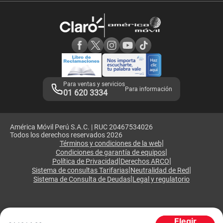
Devoluciones por interrupciones
Consultas en línea
Atención de reclamos
Samsung A57
Consulta de reclamos
Consulta de IMEI
Adquirientes iPhone 6, 6S y SE
Hablando Claro
Mensaje de Seguridad
Samsung S25 Ultra
Consideraciones
Términos y Condiciones de Tienda Claro
Libro de Reclamaciones
Legales de marketplace
Para ventas y servicios
Para información
01 620 3334
América Móvil Perú S.A.C. | RUC 20467534026
Todos los derechos reservados 2026
|
Términos y condiciones de la web
|
Condiciones de garantía de equipos
|
|
Política de Privacidad
Derechos ARCO
|
|
Sistema de consultas Tarifarias
Neutralidad de Red
|
Sistema de Consulta de Deudas
Legal y regulatorio
Elegir