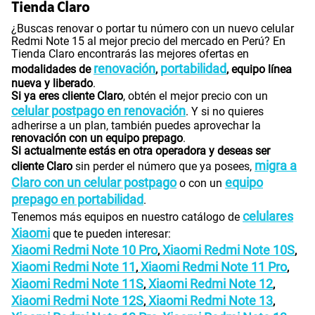
Tienda Claro
¿Buscas renovar o portar tu número con un nuevo celular
Redmi Note 15 al mejor precio del mercado en Perú? En
Tienda Claro encontrarás las mejores ofertas en
renovación
portabilidad
modalidades de
,
, equipo línea
nueva y liberado
.
Si ya eres cliente Claro
, obtén el mejor precio con un
celular postpago en renovación
. Y si no quieres
adherirse a un plan, también puedes aprovechar la
renovación con un equipo prepago
.
Si actualmente estás en otra operadora y deseas ser
migra a
cliente Claro
sin perder el número que ya posees,
Claro con un celular postpago
equipo
o con un
prepago en portabilidad
.
celulares
Tenemos más equipos en nuestro catálogo de
Xiaomi
que te pueden interesar:
Xiaomi Redmi Note 10 Pro
Xiaomi Redmi Note 10S
,
,
Xiaomi Redmi Note 11
Xiaomi Redmi Note 11 Pro
,
,
Xiaomi Redmi Note 11S
Xiaomi Redmi Note 12
,
,
Xiaomi Redmi Note 12S
Xiaomi Redmi Note 13
,
,