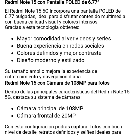
Redmi Note 15 con Pantalla POLED de 6.77”
Peso
178gr
El Redmi Note 15 5G incorpora una pantalla POLED de
6.77 pulgadas, ideal para disfrutar contenido multimedia
con buena calidad visual y colores intensos.
Gracias a esta tecnología obtienes:
Bluetooth
Si
Mayor comodidad al ver videos y series
Buena experiencia en redes sociales
Colores definidos y mejor contraste
Cámara de fotos Principal
108 Mpx
Diseño moderno y estilizado
Su tamaño amplio mejora la experiencia de
entretenimiento y navegación diaria.
Cámara de fotos Frontal
20 Mpx
Redmi Note 15 con Cámara de 108MP para fotos
Dentro de las principales características del Redmi Note 15
5G, destaca su sistema de cámaras:
Radio FM
No
Cámara principal de 108MP
Cámara frontal de 20MP
Capacidad Memoria Externa
NO
Con esta configuración podrás capturar fotos con buen
nivel de detalle, retratos definidos y selfies ideales para