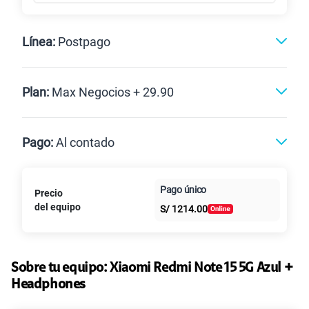
Línea:
Postpago
Postpago
Plan:
Max Negocios + 29.90
Max
Max Ilimitado
Pago:
Al contado
Paga en
Pago único
Precio
Al contado
Cuotas Claro
10GB
en alta velocidad
cuotas sin
S/
29.90
del equipo
Paga solo
S/
1214.00
intereses
45GB
en alta velocidad
S/
49.90
Paga solo
Sobre tu equipo:
Xiaomi
Redmi Note 15 5G Azul +
Headphones
Ver más planes