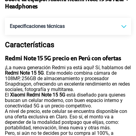
135GB
en alta velocidad
Headphones
S/
47.95
S/
95.90
50% dto. x 12 meses
Especificaciones técnicas
Paga solo
Características
Tecnología de Pantalla
POLED
160GB
en alta velocidad
S/
54.95
S/
109.90
Redmi Note 15 5G precio en Perú con ofertas
50% dto. x 12 meses
¡La nueva generación Redmi ya está aquí! Sí, hablamos del
Sistema operativo
Android 15
Paga solo
Redmi Note 15 5G
. Este modelo combina cámara de
108MP, 256GB de almacenamiento y procesador
Snapdragon, ofreciendo un excelente rendimiento en redes
110GB
en alta velocidad
sociales, fotografía y multitarea.
Procesador
Qualcomm 6 Gen 3
S/
69.90
El
Xiaomi Redmi Note 15 5G
está diseñado para quienes
buscan un celular moderno, con buen espacio interno y
conectividad 5G a un precio competitivo.
A nivel de precio, este celular se encuentra disponible con
Paga solo
una oferta exclusiva en Claro. Eso sí, el monto va a
Tamaño de Pantalla
6.77"
depender de la modalidad postpago que elijas, como:
portabilidad, renovación, línea nueva y otras más.
175GB
en alta velocidad
Pero, si aún no te decides por tu compra al 100%, a
S/
79.95