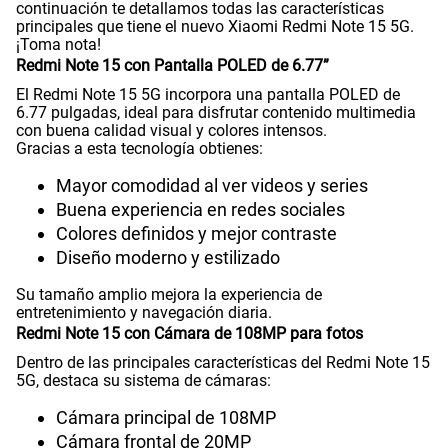
S/
159.90
continuación te detallamos todas las características
WiFI
Si
principales que tiene el nuevo Xiaomi Redmi Note 15 5G.
50% dto. x 12 meses
¡Toma nota!
Paga solo
Redmi Note 15 con Pantalla POLED de 6.77”
Peso
178gr
El Redmi Note 15 5G incorpora una pantalla POLED de
6.77 pulgadas, ideal para disfrutar contenido multimedia
185GB
en alta velocidad
con buena calidad visual y colores intensos.
S/
94.95
S/
189.90
Gracias a esta tecnología obtienes:
Bluetooth
Si
50% dto. x 12 meses
Mayor comodidad al ver videos y series
Paga solo
Buena experiencia en redes sociales
Colores definidos y mejor contraste
Cámara de fotos Principal
108 Mpx
200GB
en alta velocidad
Diseño moderno y estilizado
S/
144.95
S/
289.90
Su tamaño amplio mejora la experiencia de
entretenimiento y navegación diaria.
50% dto. x 12 meses
Cámara de fotos Frontal
20 Mpx
Redmi Note 15 con Cámara de 108MP para fotos
Paga solo
Dentro de las principales características del Redmi Note 15
5G, destaca su sistema de cámaras:
Ver menos planes
Radio FM
No
Cámara principal de 108MP
Cámara frontal de 20MP