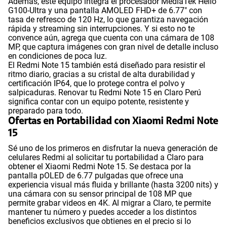
Además, este equipo integra el procesador MediaTek Helio
G100-Ultra y una pantalla AMOLED FHD+ de 6.77" con
tasa de refresco de 120 Hz, lo que garantiza navegación
rápida y streaming sin interrupciones. Y si esto no te
convence aún, agrega que cuenta con una cámara de 108
MP, que captura imágenes con gran nivel de detalle incluso
en condiciones de poca luz.
El Redmi Note 15 también está diseñado para resistir el
ritmo diario, gracias a su cristal de alta durabilidad y
certificación IP64, que lo protege contra el polvo y
salpicaduras. Renovar tu Redmi Note 15 en Claro Perú
significa contar con un equipo potente, resistente y
preparado para todo.
Ofertas en Portabilidad con Xiaomi Redmi Note
15
Sé uno de los primeros en disfrutar la nueva generación de
celulares Redmi al solicitar tu portabilidad a Claro para
obtener el Xiaomi Redmi Note 15. Se destaca por la
pantalla pOLED de 6.77 pulgadas que ofrece una
experiencia visual más fluida y brillante (hasta 3200 nits) y
una cámara con su sensor principal de 108 MP que
permite grabar videos en 4K. Al migrar a Claro, te permite
mantener tu número y puedes acceder a los distintos
beneficios exclusivos que obtienes en el precio si lo