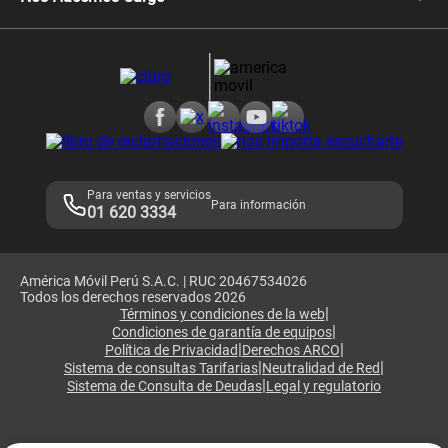
Comprobantes electrónicos
Velocidad de internet
Devoluciones por interrupciones
Consultas en línea
Atención de reclamos
Samsung A57
Consulta de reclamos
Consulta de IMEI
Adquirientes iPhone 6, 6S y SE
Hablando Claro
Mensaje de Seguridad
Samsung S25 Ultra
Consideraciones
Términos y Condiciones de Tienda Claro
Libro de Reclamaciones
Legales de marketplace
Para ventas y servicios
Para información
01 620 3334
América Móvil Perú S.A.C. | RUC 20467534026
Todos los derechos reservados 2026
|
Términos y condiciones de la web
|
Condiciones de garantía de equipos
|
|
Política de Privacidad
Derechos ARCO
|
|
Sistema de consultas Tarifarias
Neutralidad de Red
|
Sistema de Consulta de Deudas
Legal y regulatorio