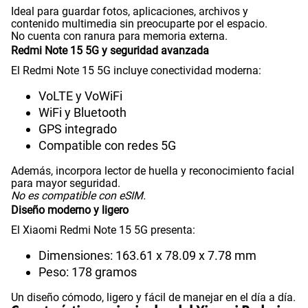
Ideal para guardar fotos, aplicaciones, archivos y
contenido multimedia sin preocuparte por el espacio.
VoLTE
Si
No cuenta con ranura para memoria externa.
Redmi Note 15 5G y seguridad avanzada
El Redmi Note 15 5G incluye conectividad moderna:
VoWiFi
Si
VoLTE y VoWiFi
WiFi y Bluetooth
GPS integrado
Compatibilidad con eSIM
No
Compatible con redes 5G
Además, incorpora lector de huella y reconocimiento facial
para mayor seguridad.
No es compatible con eSIM.
Diseño moderno y ligero
El Xiaomi Redmi Note 15 5G presenta:
Dimensiones: 163.61 x 78.09 x 7.78 mm
Peso: 178 gramos
Un diseño cómodo, ligero y fácil de manejar en el día a día.