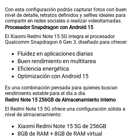
Capacidad Memoria Externa
NO
Con esta configuración podrás capturar fotos con buen
nivel de detalle, retratos definidos y selfies ideales para
compartir en redes sociales o realizar videollamadas.
Procesador Snapdragon con Android 15
Capacidad Memoria Interna
256 GB
El Xiaomi Redmi Note 15 5G integra el procesador
Qualcomm Snapdragon 6 Gen 3, diseñado para ofrecer:
Fluidez en aplicaciones diarias
Capacidad Memoria RAM
8+8
Buen rendimiento en multitarea
Eficiencia energética
Optimización con Android 15
GPS
Si
Es una combinación pensada para quienes buscan
rendimiento estable para el día a día.
Redmi Note 15 256GB de Almacenamiento interno
Reconocimiento Facial
Si
El Redmi Note 15 5G ofrece una configuración sólida a
nivel de almacenamiento:
Xiaomi Redmi Note 15 5G de 256GB
Lector de Huella
Si
8GB de RAM + 8GB de RAM virtual