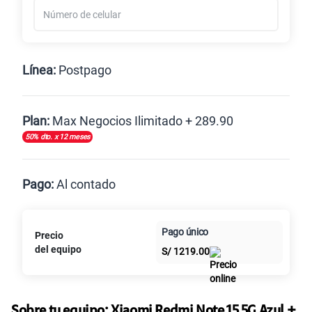
Línea:
Postpago
Postpago
Plan:
Max Negocios Ilimitado + 289.90
50% dto. x 12 meses
Max
Max Ilimitado
Pago:
Al contado
Paga en
125GB
en alta velocidad
Pago único
Precio
Al contado
Cuotas Claro
cuotas sin
S/
39.95
S/
79.90
del equipo
S/
1219.00
intereses
50% dto. x 6 meses
Paga solo
Sobre tu equipo:
Xiaomi
Redmi Note 15 5G Azul +