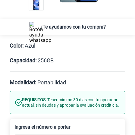
¿Te ayudamos con tu compra?
Color:
Azul
Capacidad:
256GB
Negro
Azul
256GB
Modalidad:
Portabilidad
REQUISITOS:
Tener mínimo 30 días con tu operador
Línea Nueva
Portabilidad
actual, sin deudas y aprobar la evaluación crediticia.
Renovación
Ingresa el número a portar