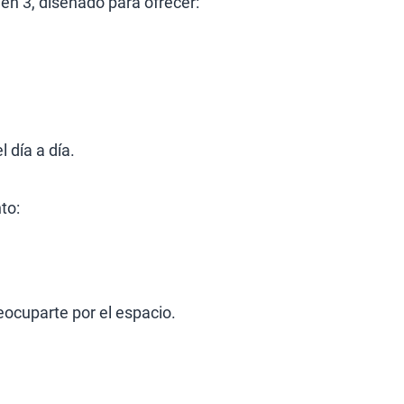
n 3, diseñado para ofrecer:
 día a día.
to:
eocuparte por el espacio.