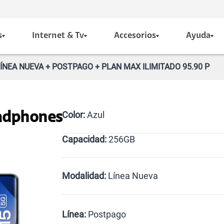
s
Internet & Tv
Accesorios
Ayuda
ÍNEA NUEVA + POSTPAGO + PLAN MAX ILIMITADO 95.90 P
Color:
Azul
eadphones
Capacidad:
256GB
Negro
Azul
256GB
Modalidad:
Línea Nueva
Línea Nueva
Portabilidad
Línea:
Postpago