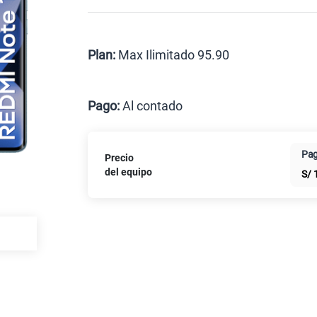
Celular liberado
Postpago
Prepago
Plan:
Max Ilimitado 95.90
Max
Pago:
Al contado
Al contado
Cuotas Cl
Pag
Precio
Paga solo
del equipo
S/
Paga solo
Ver más p