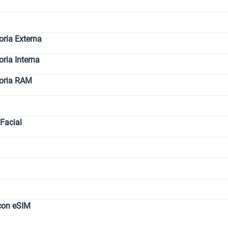
ria Externa
ia Interna
oria RAM
Facial
con eSIM