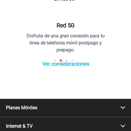
ed 5G
Planes especia
gran conexión para tu
Comunícate con tod
nía móvil postpago y
extranj
repago.
Ver consideraciones
Planes Móviles
Portabilidad
Línea Nueva
Internet & TV
Línea Adicional