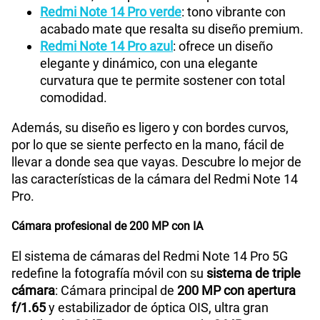
Redmi Note 14 Pro verde
: tono vibrante con
acabado mate que resalta su diseño premium.
Redmi Note 14 Pro azul
: ofrece un diseño
Capacidad Memoria Externa
NA
elegante y dinámico, con una elegante
curvatura que te permite sostener con total
comodidad.
Capacidad Memoria Interna
256GB
Además, su diseño es ligero y con bordes curvos,
por lo que se siente perfecto en la mano, fácil de
Capacidad Memoria RAM
8GB
llevar a donde sea que vayas. Descubre lo mejor de
las características de la cámara del Redmi Note 14
Pro.
GPS
Si
Cámara profesional de 200 MP con IA
El sistema de cámaras del Redmi Note 14 Pro 5G
Reconocimiento Facial
Si
redefine la fotografía móvil con su
sistema de triple
cámara
: Cámara principal de
200 MP con apertura
f/1.65
y estabilizador de óptica OIS, ultra gran