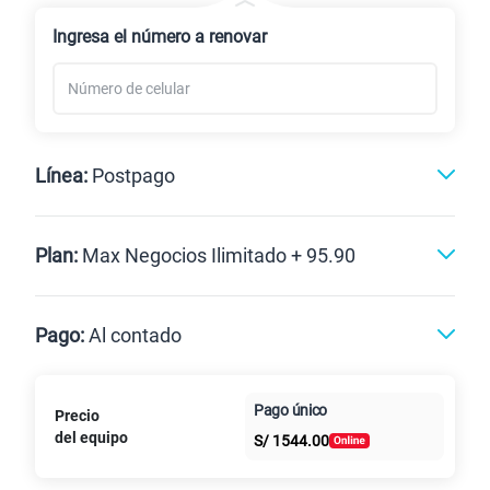
Renovación
Ingresa el número a renovar
Línea:
Postpago
Postpago
Plan:
Max Negocios Ilimitado + 95.90
Max
Max Ilimitado
Pago:
Al contado
Paga en
125GB
en alta velocidad
Pago único
Precio
Al contado
Cuotas Claro
cuotas sin
S/
79.90
del equipo
Paga solo
S/
1544.00
intereses