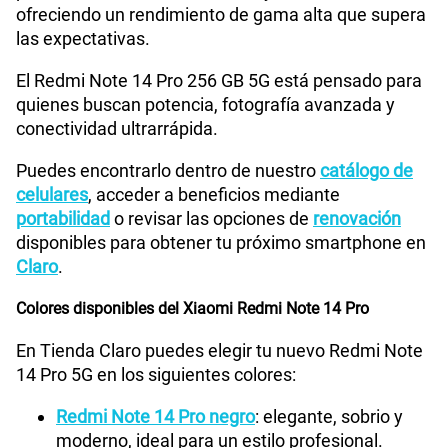
ofreciendo un rendimiento de gama alta que supera
las expectativas.
WiFI
Wi-Fi 802.11 a/b/g/n/ac/6, dual-band, Wi-Fi Direct
El Redmi Note 14 Pro 256 GB 5G está pensado para
quienes buscan potencia, fotografía avanzada y
conectividad ultrarrápida.
Bluetooth
V5.3
Puedes encontrarlo dentro de nuestro
catálogo de
celulares
, acceder a beneficios mediante
Cámara de fotos Principal
200+8+2
portabilidad
o revisar las opciones de
renovación
disponibles para obtener tu próximo smartphone en
Claro
.
Cámara de fotos Frontal
20
Colores disponibles del Xiaomi Redmi Note 14 Pro
En Tienda Claro puedes elegir tu nuevo Redmi Note
Radio FM
No
14 Pro 5G en los siguientes colores:
Redmi Note 14 Pro negro
: elegante, sobrio y
moderno, ideal para un estilo profesional.
Tipo de Batería
5110mAh