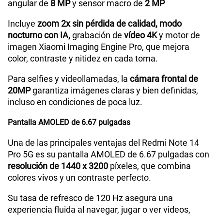
angular de
8 MP
y sensor macro de
2 MP
Lector de Huella
Si
Incluye
zoom 2x sin pérdida de calidad, modo
nocturno con IA,
grabación de
vídeo 4K
y motor de
Carga rápida
SI (120W)
imagen Xiaomi Imaging Engine Pro, que mejora
color, contraste y nitidez en cada toma.
Para selfies y videollamadas, la
cámara frontal de
VoLTE
Sí
20MP
garantiza imágenes claras y bien definidas,
incluso en condiciones de poca luz.
VoWiFi
Si
Pantalla AMOLED de 6.67 pulgadas
Una de las principales ventajas del Redmi Note 14
Compatibilidad con eSIM
Sí
Pro 5G es su pantalla AMOLED de 6.67 pulgadas con
resolución de 1440 x 3200
píxeles, que combina
colores vivos y un contraste perfecto.
Su tasa de refresco de 120 Hz asegura una
experiencia fluida al navegar, jugar o ver videos,