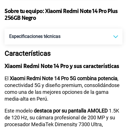
135GB
en alta velocidad
S/
95.90
Sobre tu equipo:
Paga solo
Xiaomi
Redmi Note 14 Pro Plus
256GB Negro
Ver más planes
Especificaciones técnicas
Características
Tecnología de Pantalla
AMOLED
Xiaomi Redmi Note 14 Pro y sus características
Sistema operativo
Android 14
El
Xiaomi Redmi Note 14 Pro 5G combina potencia
,
conectividad 5G y diseño premium, consolidándose
como una de las mejores opciones de la gama
media-alta en Perú.
Procesador
Qualcomm Snapdragon 7S Gen 3
Este modelo
destaca por su pantalla AMOLED
1.5K
de 120 Hz, su cámara profesional de 200 MP y su
Tamaño de Pantalla
6.67"
procesador MediaTek Dimensity 7300 Ultra,