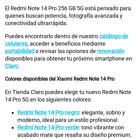
WiFI
Wi-Fi 802.11 a/b/g/n/ac/6, dual-band, Wi-Fi Direct
Paga solo
El Redmi Note 14 Pro 256 GB 5G está pensado para
quienes buscan potencia, fotografía avanzada y
185GB
en alta velocidad
conectividad ultrarrápida.
S/
189.90
Bluetooth
V5.3
Puedes encontrarlo dentro de nuestro
catálogo de
celulares
, acceder a beneficios mediante
Paga solo
Cámara de fotos Principal
200+8+2
portabilidad
o revisar las opciones de
renovación
disponibles para obtener tu próximo smartphone en
200GB
en alta velocidad
Claro
.
S/
289.90
Cámara de fotos Frontal
20
Colores disponibles del Xiaomi Redmi Note 14 Pro
Paga solo
En Tienda Claro puedes elegir tu nuevo Redmi Note
Radio FM
No
14 Pro 5G en los siguientes colores:
Ver menos planes
Redmi Note 14 Pro negro
: elegante, sobrio y
moderno, ideal para un estilo profesional.
Tipo de Batería
5110mAh
Redmi Note 14 Pro verde
: tono vibrante con
acabado mate que resalta su diseño premium.