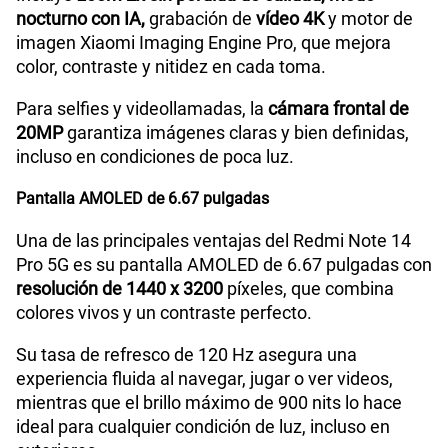
nocturno con IA,
grabación de
vídeo 4K
y motor de
Carga rápida
SI (120W)
imagen Xiaomi Imaging Engine Pro, que mejora
color, contraste y nitidez en cada toma.
Para selfies y videollamadas, la
cámara frontal de
VoLTE
Sí
20MP
garantiza imágenes claras y bien definidas,
incluso en condiciones de poca luz.
VoWiFi
Si
Pantalla AMOLED de 6.67 pulgadas
Una de las principales ventajas del Redmi Note 14
Compatibilidad con eSIM
Sí
Pro 5G es su pantalla AMOLED de 6.67 pulgadas con
resolución de 1440 x 3200
píxeles, que combina
colores vivos y un contraste perfecto.
Su tasa de refresco de 120 Hz asegura una
experiencia fluida al navegar, jugar o ver videos,
mientras que el brillo máximo de 900 nits lo hace
ideal para cualquier condición de luz, incluso en