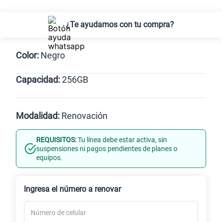
¿Te ayudamos con tu compra?
Color:
Negro
Capacidad:
256GB
256GB
Modalidad:
Renovación
REQUISITOS:
Tu línea debe estar activa, sin
Línea Nueva
Portabilidad
suspensiones ni pagos pendientes de planes o
equipos.
Renovación
Celular liberado
Ingresa el número a renovar