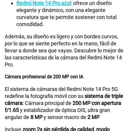
Redmi Note 14 Pro azul
: ofrece un diseño
Capacidad Memoria Externa
NA
elegante y dinámico, con una elegante
curvatura que te permite sostener con total
comodidad.
Capacidad Memoria Interna
256GB
Además, su diseño es ligero y con bordes curvos,
por lo que se siente perfecto en la mano, fácil de
Capacidad Memoria RAM
8GB
llevar a donde sea que vayas. Descubre lo mejor de
las características de la cámara del Redmi Note 14
Pro.
GPS
Si
Cámara profesional de 200 MP con IA
El sistema de cámaras del Redmi Note 14 Pro 5G
Reconocimiento Facial
Si
redefine la fotografía móvil con su
sistema de triple
cámara
: Cámara principal de
200 MP con apertura
f/1.65
y estabilizador de óptica OIS, ultra gran
angular de
8 MP
y sensor macro de
2 MP
Lector de Huella
Si
Incluye
zoom 2x sin pérdida de calidad, modo