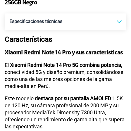
256GB Negro
Paga solo
Especificaciones técnicas
110GB
en alta velocidad
S/
69.90
Características
Tecnología de Pantalla
AMOLED
Paga solo
Xiaomi Redmi Note 14 Pro y sus características
Sistema operativo
Android 14
El
Xiaomi Redmi Note 14 Pro 5G combina potencia
,
160GB
en alta velocidad
conectividad 5G y diseño premium, consolidándose
S/
109.90
como una de las mejores opciones de la gama
media-alta en Perú.
Procesador
Qualcomm Snapdragon 7S Gen 3
Paga solo
Este modelo
destaca por su pantalla AMOLED
1.5K
de 120 Hz, su cámara profesional de 200 MP y su
175GB
en alta velocidad
Tamaño de Pantalla
6.67"
procesador MediaTek Dimensity 7300 Ultra,
S/
159.90
ofreciendo un rendimiento de gama alta que supera
las expectativas.