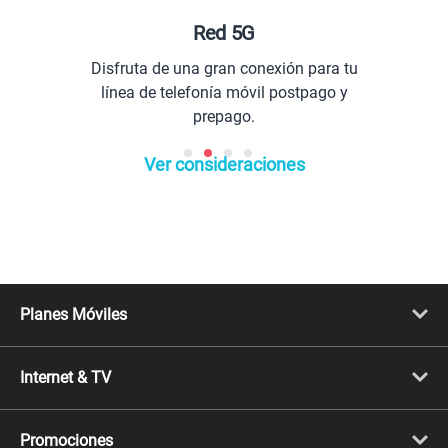
Red 5G
Disfruta de una gran conexión para tu
línea de telefonía móvil postpago y
prepago.
Ver consideraciones
Planes Móviles
Portabilidad
Línea Nueva
Internet & TV
Línea Adicional
Planes ilimitados
Internet Fibra Óptica
Prepago Chévere
Internet + TV
Migración
Promociones