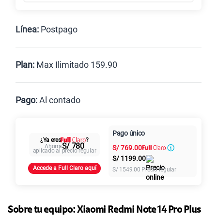
Línea:
Postpago
Postpago
Prepago
Plan:
Max Ilimitado 159.90
Max
Max Ilimitado
Pago:
Al contado
Paga en
125GB
en alta velocidad
Pago único
Al contado
Cuotas Claro
cuotas sin
¿Ya eres
?
S/
79.90
S/ 780
Ahorra
S/
769.00
intereses
aplicado al precio regular
S/
1199.00
Accede a Full Claro aquí
S/
1549.00
Precio regular
Paga solo
155 GB
en alta velocidad
S/
95.90
Sobre tu equipo:
Xiaomi
Redmi Note 14 Pro Plus