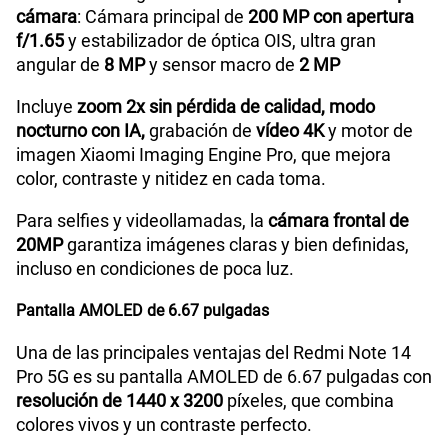
cámara
: Cámara principal de
200 MP con apertura
f/1.65
y estabilizador de óptica OIS, ultra gran
angular de
8 MP
y sensor macro de
2 MP
Lector de Huella
Si
Incluye
zoom 2x sin pérdida de calidad, modo
nocturno con IA,
grabación de
vídeo 4K
y motor de
Carga rápida
SI (120W)
imagen Xiaomi Imaging Engine Pro, que mejora
color, contraste y nitidez en cada toma.
Para selfies y videollamadas, la
cámara frontal de
VoLTE
Sí
20MP
garantiza imágenes claras y bien definidas,
incluso en condiciones de poca luz.
VoWiFi
Si
Pantalla AMOLED de 6.67 pulgadas
Una de las principales ventajas del Redmi Note 14
Compatibilidad con eSIM
Sí
Pro 5G es su pantalla AMOLED de 6.67 pulgadas con
resolución de 1440 x 3200
píxeles, que combina
colores vivos y un contraste perfecto.