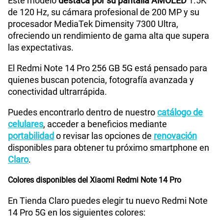
Este modelo
destaca por su pantalla AMOLED
1.5K
de 120 Hz, su cámara profesional de 200 MP y su
Tamaño de Pantalla
6.67"
procesador MediaTek Dimensity 7300 Ultra,
ofreciendo un rendimiento de gama alta que supera
las expectativas.
WiFI
Wi-Fi 802.11 a/b/g/n/ac/6, dual-band, Wi-Fi Direct
El Redmi Note 14 Pro 256 GB 5G está pensado para
quienes buscan potencia, fotografía avanzada y
conectividad ultrarrápida.
Bluetooth
V5.3
Puedes encontrarlo dentro de nuestro
catálogo de
celulares
, acceder a beneficios mediante
Cámara de fotos Principal
200+8+2
portabilidad
o revisar las opciones de
renovación
disponibles para obtener tu próximo smartphone en
Claro
.
Cámara de fotos Frontal
20
Colores disponibles del Xiaomi Redmi Note 14 Pro
En Tienda Claro puedes elegir tu nuevo Redmi Note
Radio FM
No
14 Pro 5G en los siguientes colores: