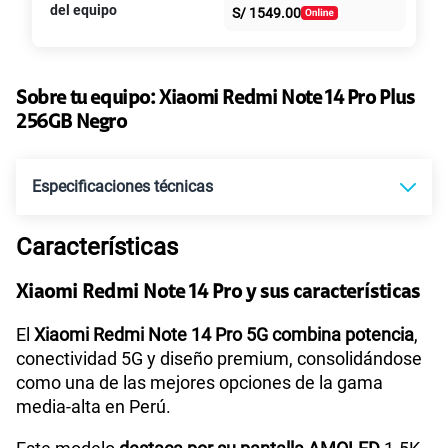
S/
39.95
S/
79.90
del equipo
S/
1549.00
intereses
Paga solo
50% dto. x 6 meses
135GB
en alta velocidad
S/
47.95
Sobre tu equipo:
Xiaomi
Redmi Note 14 Pro Plus
S/
95.90
Paga solo
50% dto. x 12 meses
256GB Negro
Ver más planes
Especificaciones técnicas
Características
Tecnología de Pantalla
AMOLED
Xiaomi Redmi Note 14 Pro y sus características
Sistema operativo
Android 14
El
Xiaomi Redmi Note 14 Pro 5G combina potencia
,
conectividad 5G y diseño premium, consolidándose
como una de las mejores opciones de la gama
media-alta en Perú.
Procesador
Qualcomm Snapdragon 7S Gen 3