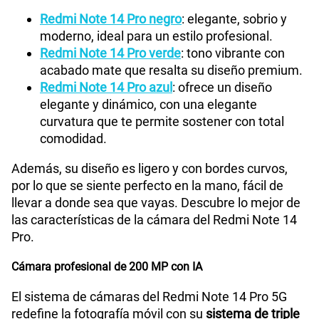
Redmi Note 14 Pro negro
: elegante, sobrio y
moderno, ideal para un estilo profesional.
Tipo de Batería
5110mAh
Redmi Note 14 Pro verde
: tono vibrante con
acabado mate que resalta su diseño premium.
Redmi Note 14 Pro azul
: ofrece un diseño
Capacidad Memoria Externa
NA
elegante y dinámico, con una elegante
curvatura que te permite sostener con total
comodidad.
Capacidad Memoria Interna
256GB
Además, su diseño es ligero y con bordes curvos,
por lo que se siente perfecto en la mano, fácil de
Capacidad Memoria RAM
8GB
llevar a donde sea que vayas. Descubre lo mejor de
las características de la cámara del Redmi Note 14
Pro.
GPS
Si
Cámara profesional de 200 MP con IA
El sistema de cámaras del Redmi Note 14 Pro 5G
Reconocimiento Facial
Si
redefine la fotografía móvil con su
sistema de triple