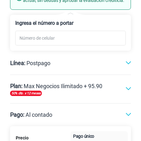
actual, sin deudas y aprobar la evaluación crediticia.
Renovación
Ingresa el número a portar
Línea:
Postpago
Postpago
Plan:
Max Negocios Ilimitado + 95.90
50% dto. x 12 meses
Max
Max Ilimitado
Pago:
Al contado
Paga en
125GB
en alta velocidad
Pago único
Precio
Al contado
Cuotas Claro
cuotas sin