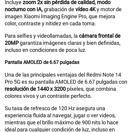
Incluye
zoom 2x sin pérdida de calidad, modo
nocturno con IA,
grabación de
vídeo 4K
y motor de
Carga rápida
SI (120W)
imagen Xiaomi Imaging Engine Pro, que mejora
color, contraste y nitidez en cada toma.
Para selfies y videollamadas, la
cámara frontal de
VoLTE
Sí
20MP
garantiza imágenes claras y bien definidas,
incluso en condiciones de poca luz.
VoWiFi
Si
Pantalla AMOLED de 6.67 pulgadas
Una de las principales ventajas del Redmi Note 14
Compatibilidad con eSIM
Sí
Pro 5G es su pantalla AMOLED de 6.67 pulgadas con
resolución de 1440 x 3200
píxeles, que combina
colores vivos y un contraste perfecto.
Su tasa de refresco de 120 Hz asegura una
experiencia fluida al navegar, jugar o ver videos,
mientras que el brillo máximo de 900 nits lo hace
ideal para cualquier condición de luz, incluso en