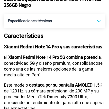
Paga solo
50% dto. x 12 meses
256GB Negro
Ver más planes
Especificaciones técnicas
Características
Tecnología de Pantalla
AMOLED
Xiaomi Redmi Note 14 Pro y sus características
Sistema operativo
Android 14
El
Xiaomi Redmi Note 14 Pro 5G combina potencia
,
conectividad 5G y diseño premium, consolidándose
como una de las mejores opciones de la gama
media-alta en Perú.
Procesador
Qualcomm Snapdragon 7S Gen 3
Este modelo
destaca por su pantalla AMOLED
1.5K
de 120 Hz, su cámara profesional de 200 MP y su
Tamaño de Pantalla
6.67"
procesador MediaTek Dimensity 7300 Ultra,
ofreciendo un rendimiento de gama alta que supera
las expectativas.