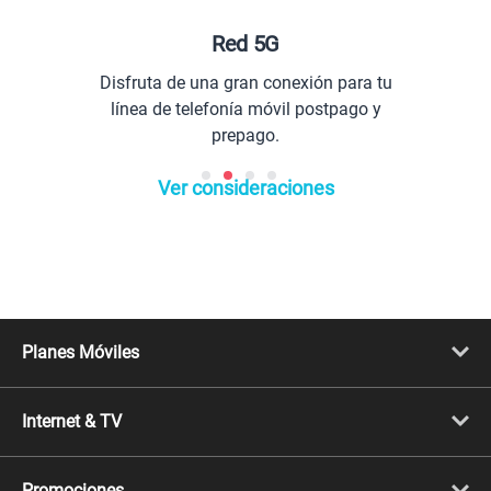
Red 5G
Disfruta de una gran conexión para tu
línea de telefonía móvil postpago y
prepago.
Ver consideraciones
Planes Móviles
Portabilidad
Línea Nueva
Internet & TV
Línea Adicional
Planes ilimitados
Internet Fibra Óptica
Prepago Chévere
Internet + TV
Migración
Promociones