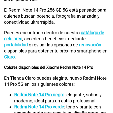
WiFI
Wi-Fi 802.11 a/b/g/n/ac/6, dual-band, Wi-Fi Direct
El Redmi Note 14 Pro 256 GB 5G está pensado para
quienes buscan potencia, fotografía avanzada y
conectividad ultrarrápida.
Bluetooth
V5.3
Puedes encontrarlo dentro de nuestro
catálogo de
celulares
, acceder a beneficios mediante
Cámara de fotos Principal
200+8+2
portabilidad
o revisar las opciones de
renovación
disponibles para obtener tu próximo smartphone en
Claro
.
Cámara de fotos Frontal
20
Colores disponibles del Xiaomi Redmi Note 14 Pro
En Tienda Claro puedes elegir tu nuevo Redmi Note
Radio FM
No
14 Pro 5G en los siguientes colores:
Redmi Note 14 Pro negro
: elegante, sobrio y
moderno, ideal para un estilo profesional.
Tipo de Batería
5110mAh
Redmi Note 14 Pro verde
: tono vibrante con
acabado mate que resalta su diseño premium.