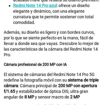
Redmi Note 14 Pro azul
: ofrece un diseño
Capacidad Memoria Externa
NA
elegante y dinámico, con una elegante
curvatura que te permite sostener con total
comodidad.
Capacidad Memoria Interna
256GB
Además, su diseño es ligero y con bordes curvos,
por lo que se siente perfecto en la mano, fácil de
Capacidad Memoria RAM
8GB
llevar a donde sea que vayas. Descubre lo mejor de
las características de la cámara del Redmi Note 14
Pro.
GPS
Si
Cámara profesional de 200 MP con IA
El sistema de cámaras del Redmi Note 14 Pro 5G
Reconocimiento Facial
Si
redefine la fotografía móvil con su
sistema de triple
cámara
: Cámara principal de
200 MP con apertura
f/1.65
y estabilizador de óptica OIS, ultra gran
angular de
8 MP
y sensor macro de
2 MP
Lector de Huella
Si