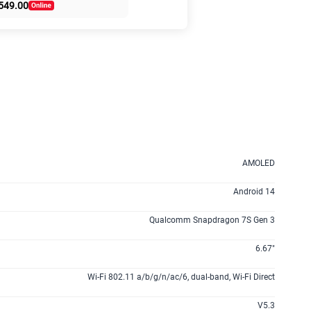
549.00
50% dto. x 6 meses
135GB
en alta velocidad
S/
47.95
S/
95.90
50% dto. x 12 meses
160GB
en alta velocidad
S/
54.95
S/
109.90
50% dto. x 12 meses
AMOLED
110GB
en alta velocidad
S/
69.90
Android 14
Qualcomm Snapdragon 7S Gen 3
175GB
en alta velocidad
S/
79.95
6.67"
S/
159.90
50% dto. x 12 meses
Wi-Fi 802.11 a/b/g/n/ac/6, dual-band, Wi-Fi Direct
185GB
en alta velocidad
V5.3