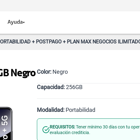
Ayuda
ORTABILIDAD + POSTPAGO + PLAN MAX NEGOCIOS ILIMITADO
Color:
Negro
GB Negro
Capacidad:
256GB
256GB
Modalidad:
Portabilidad
REQUISITOS:
Tener mínimo 30 días con tu oper
Línea Nueva
Portabilidad
evaluación crediticia.