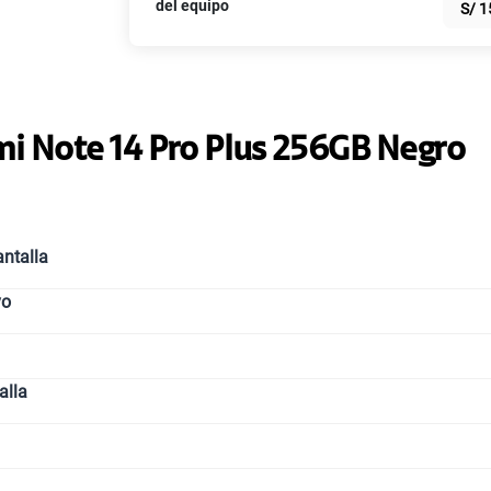
del equipo
S/
1
Paga solo
Paga solo
i Note 14 Pro Plus 256GB Negro
Paga solo
ntalla
vo
Paga solo
alla
Paga solo