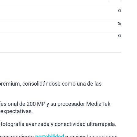
Sí
Si
Sí
 premium, consolidándose como una de las
fesional de 200 MP y su procesador MediaTek
 expectativas.
otografía avanzada y conectividad ultrarrápida.
icios mediante
portabilidad
o revisar las opciones