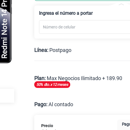
Ingresa el número a portar
Línea:
Postpago
Postpago
Plan:
Max Negocios Ilimitado + 189.90
50% dto. x 12 meses
Max
Pago:
Al contado
Al contado
Cuotas Cl
Pago
Precio