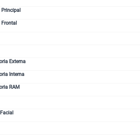
Paga solo
Principal
 Frontal
Paga solo
Ver menos p
ria Externa
ia Interna
oria RAM
Facial