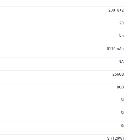
S/
94.95
S/
189.90
50% dto. x 12 meses
200+8+2
20
200GB
en alta velocidad
S/
144.95
S/
289.90
No
50% dto. x 12 meses
5110mAh
lanes
NA
256GB
8GB
Si
Si
Si
SI (120W)