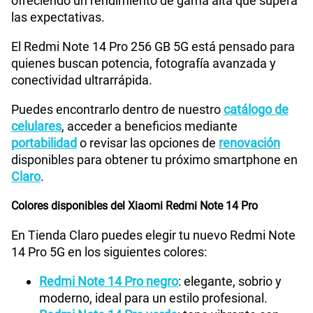
ofreciendo un rendimiento de gama alta que supera
las expectativas.
WiFI
Wi-Fi 802.11 a/b/g/n/ac/6, dual-band, Wi-Fi Direct
El Redmi Note 14 Pro 256 GB 5G está pensado para
quienes buscan potencia, fotografía avanzada y
conectividad ultrarrápida.
Bluetooth
V5.3
Puedes encontrarlo dentro de nuestro
catálogo de
celulares
, acceder a beneficios mediante
Cámara de fotos Principal
200+8+2
portabilidad
o revisar las opciones de
renovación
disponibles para obtener tu próximo smartphone en
Claro
.
Cámara de fotos Frontal
20
Colores disponibles del Xiaomi Redmi Note 14 Pro
En Tienda Claro puedes elegir tu nuevo Redmi Note
Radio FM
No
14 Pro 5G en los siguientes colores:
Redmi Note 14 Pro negro
: elegante, sobrio y
moderno, ideal para un estilo profesional.
Tipo de Batería
5110mAh