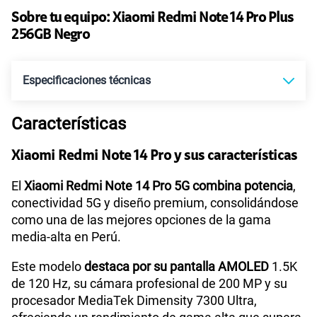
Sobre tu equipo:
Xiaomi
Redmi Note 14 Pro Plus
Ver más planes
256GB Negro
Especificaciones técnicas
Características
Tecnología de Pantalla
AMOLED
Xiaomi Redmi Note 14 Pro y sus características
Sistema operativo
Android 14
El
Xiaomi Redmi Note 14 Pro 5G combina potencia
,
conectividad 5G y diseño premium, consolidándose
como una de las mejores opciones de la gama
media-alta en Perú.
Procesador
Qualcomm Snapdragon 7S Gen 3
Este modelo
destaca por su pantalla AMOLED
1.5K
de 120 Hz, su cámara profesional de 200 MP y su
Tamaño de Pantalla
6.67"
procesador MediaTek Dimensity 7300 Ultra,