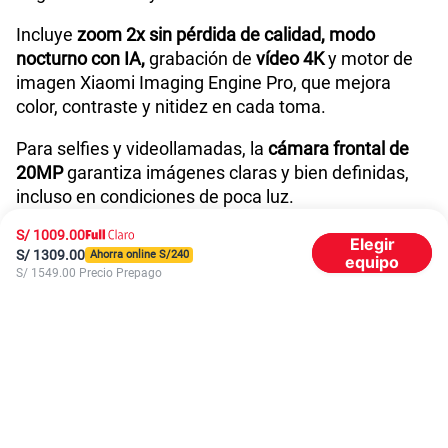
Incluye
zoom 2x sin pérdida de calidad, modo
nocturno con IA,
grabación de
vídeo 4K
y motor de
Carga rápida
SI (120W)
imagen Xiaomi Imaging Engine Pro, que mejora
color, contraste y nitidez en cada toma.
Para selfies y videollamadas, la
cámara frontal de
VoLTE
Sí
20MP
garantiza imágenes claras y bien definidas,
incluso en condiciones de poca luz.
VoWiFi
Si
S/
1009.00
Pantalla AMOLED de 6.67 pulgadas
Elegir
S/
1309.00
Ahorra online S/
240
equipo
S/
1549.00
Precio Prepago
Una de las principales ventajas del Redmi Note 14
Compatibilidad con eSIM
Sí
Pro 5G es su pantalla AMOLED de 6.67 pulgadas con
resolución de 1440 x 3200
píxeles, que combina
colores vivos y un contraste perfecto.
Su tasa de refresco de 120 Hz asegura una
experiencia fluida al navegar, jugar o ver videos,
mientras que el brillo máximo de 900 nits lo hace