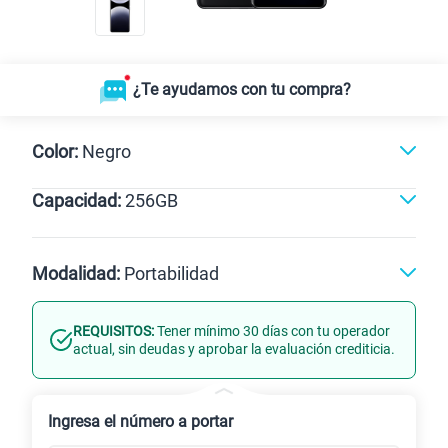
¿Te ayudamos con tu compra?
Color:
Negro
Capacidad:
256GB
256GB
Modalidad:
Portabilidad
REQUISITOS:
Tener mínimo 30 días con tu operador
Línea Nueva
Portabilidad
actual, sin deudas y aprobar la evaluación crediticia.
Renovación
Celular liberado
Ingresa el número a portar