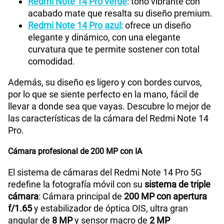
Redmi Note 14 Pro verde
: tono vibrante con
acabado mate que resalta su diseño premium.
Redmi Note 14 Pro azul
: ofrece un diseño
Capacidad Memoria Externa
NA
elegante y dinámico, con una elegante
curvatura que te permite sostener con total
comodidad.
Capacidad Memoria Interna
256GB
Además, su diseño es ligero y con bordes curvos,
por lo que se siente perfecto en la mano, fácil de
Capacidad Memoria RAM
8GB
llevar a donde sea que vayas. Descubre lo mejor de
las características de la cámara del Redmi Note 14
Pro.
GPS
Si
Cámara profesional de 200 MP con IA
El sistema de cámaras del Redmi Note 14 Pro 5G
Reconocimiento Facial
Si
redefine la fotografía móvil con su
sistema de triple
cámara
: Cámara principal de
200 MP con apertura
f/1.65
y estabilizador de óptica OIS, ultra gran
angular de
8 MP
y sensor macro de
2 MP
Lector de Huella
Si