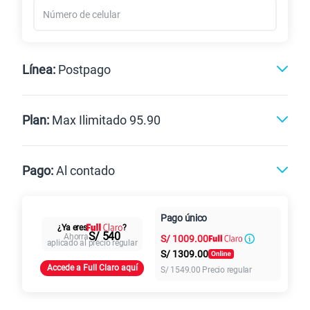
Línea:
Postpago
Postpago
Prepago
Plan:
Max Ilimitado 95.90
Max
Max Ilimitado
Pago:
Al contado
Paga en
125GB
en alta velocidad
Pago único
Al contado
Cuotas Claro
cuotas sin
¿Ya eres
?
S/
79.90
Paga solo
S/ 540
Ahorra
S/
1009.00
intereses
aplicado al precio regular
S/
1309.00
Accede a Full Claro aquí
S/
1549.00
Precio regular
155 GB
en alta velocidad
S/
95.90
Paga solo