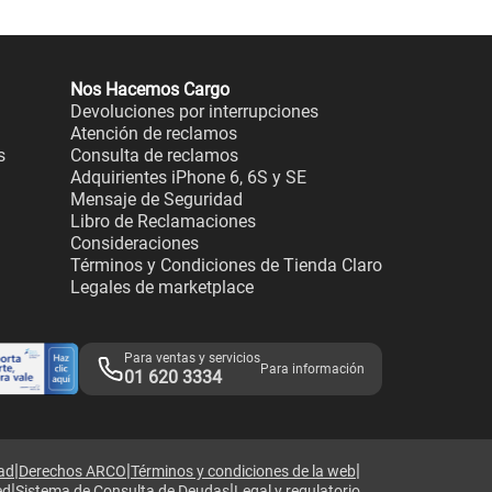
Nos Hacemos Cargo
Devoluciones por interrupciones
Atención de reclamos
s
Consulta de reclamos
Adquirientes iPhone 6, 6S y SE
Mensaje de Seguridad
Libro de Reclamaciones
Consideraciones
Términos y Condiciones de Tienda Claro
Legales de marketplace
Para ventas y servicios
Para información
01 620 3334
|
|
|
dad
Derechos ARCO
Términos y condiciones de la web
|
|
ed
Sistema de Consulta de Deudas
Legal y regulatorio