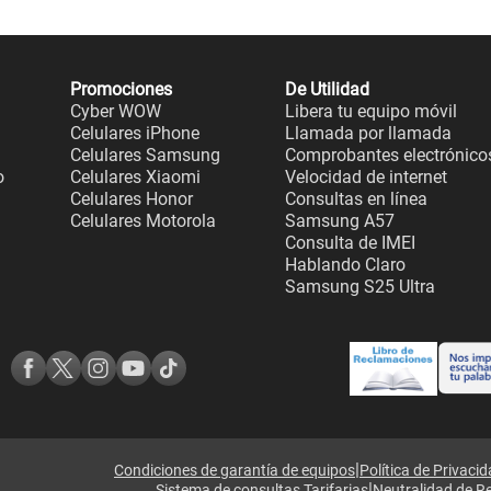
Promociones
De Utilidad
Cyber WOW
Libera tu equipo móvil
Celulares iPhone
Llamada por llamada
Celulares Samsung
Comprobantes electrónico
o
Celulares Xiaomi
Velocidad de internet
Celulares Honor
Consultas en línea
Celulares Motorola
Samsung A57
Consulta de IMEI
Hablando Claro
Samsung S25 Ultra
|
Condiciones de garantía de equipos
Política de Privaci
|
Sistema de consultas Tarifarias
Neutralidad de R