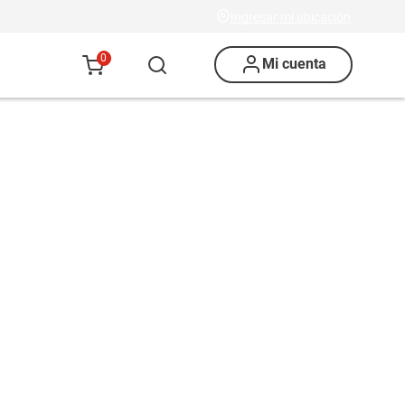
Ingresar mi ubicación
0
Mi cuenta