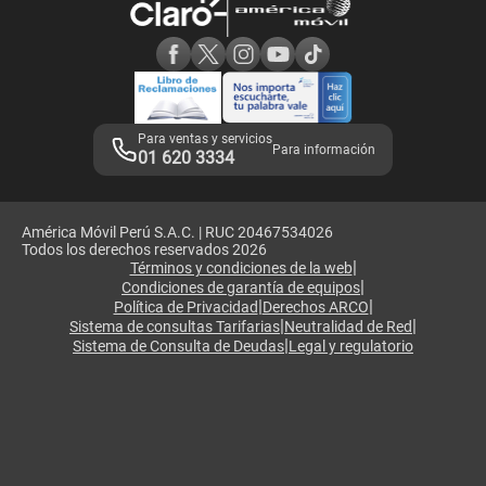
Consulta de reclamos
Consulta de IMEI
Adquirientes iPhone 6, 6S y SE
Hablando Claro
Mensaje de Seguridad
Samsung S25 Ultra
Consideraciones
Términos y Condiciones de Tienda Claro
Libro de Reclamaciones
Legales de marketplace
Para ventas y servicios
Para información
01 620 3334
América Móvil Perú S.A.C. | RUC 20467534026
Todos los derechos reservados 2026
|
Términos y condiciones de la web
|
Condiciones de garantía de equipos
|
|
Política de Privacidad
Derechos ARCO
|
|
Sistema de consultas Tarifarias
Neutralidad de Red
|
Sistema de Consulta de Deudas
Legal y regulatorio