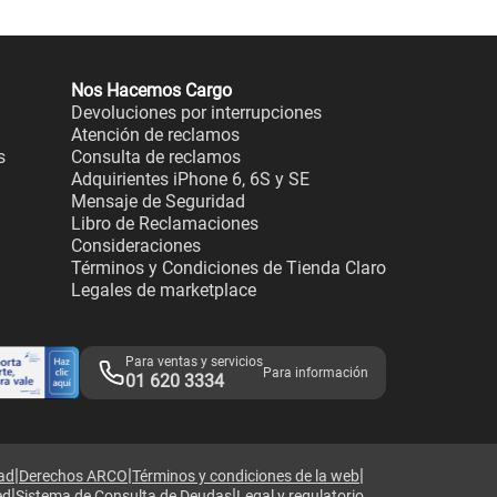
Nos Hacemos Cargo
Devoluciones por interrupciones
Atención de reclamos
s
Consulta de reclamos
Adquirientes iPhone 6, 6S y SE
Mensaje de Seguridad
Libro de Reclamaciones
Consideraciones
Términos y Condiciones de Tienda Claro
Legales de marketplace
Para ventas y servicios
Para información
01 620 3334
|
|
|
dad
Derechos ARCO
Términos y condiciones de la web
|
|
ed
Sistema de Consulta de Deudas
Legal y regulatorio