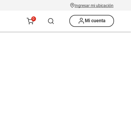
Ingresar mi ubicación
0
Mi cuenta