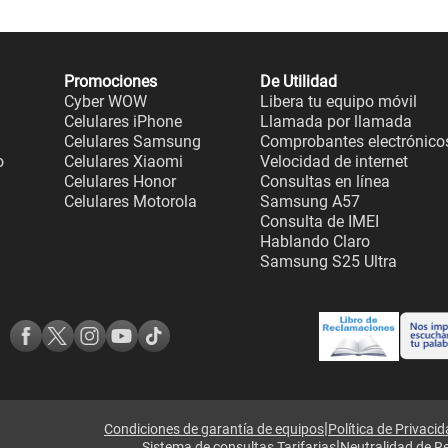
Promociones
De Utilidad
Cyber WOW
Libera tu equipo móvil
Celulares iPhone
Llamada por llamada
Celulares Samsung
Comprobantes electrónico
o
Celulares Xiaomi
Velocidad de internet
Celulares Honor
Consultas en línea
Celulares Motorola
Samsung A57
Consulta de IMEI
Hablando Claro
Samsung S25 Ultra
|
Condiciones de garantía de equipos
Política de Privaci
|
Sistema de consultas Tarifarias
Neutralidad de R