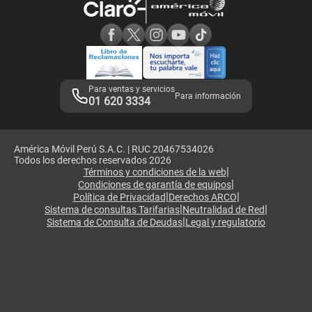
Consulta de reclamos
Consulta de IMEI
Adquirientes iPhone 6, 6S y SE
Hablando Claro
Mensaje de Seguridad
Samsung S25 Ultra
Consideraciones
Términos y Condiciones de Tienda Claro
Libro de Reclamaciones
Legales de marketplace
Para ventas y servicios
Para información
01 620 3334
América Móvil Perú S.A.C. | RUC 20467534026
Todos los derechos reservados 2026
|
Términos y condiciones de la web
|
Condiciones de garantía de equipos
|
|
Política de Privacidad
Derechos ARCO
|
|
Sistema de consultas Tarifarias
Neutralidad de Red
|
Sistema de Consulta de Deudas
Legal y regulatorio