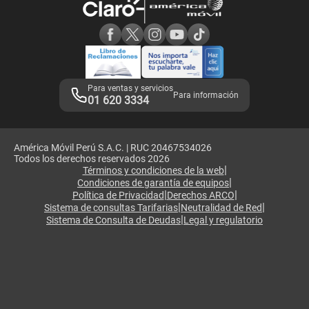
Consulta de reclamos
Consulta de IMEI
Adquirientes iPhone 6, 6S y SE
Hablando Claro
Mensaje de Seguridad
Samsung S25 Ultra
Consideraciones
Términos y Condiciones de Tienda Claro
Libro de Reclamaciones
Legales de marketplace
Para ventas y servicios
Para información
01 620 3334
América Móvil Perú S.A.C. | RUC 20467534026
Todos los derechos reservados 2026
|
Términos y condiciones de la web
|
Condiciones de garantía de equipos
|
|
Política de Privacidad
Derechos ARCO
|
|
Sistema de consultas Tarifarias
Neutralidad de Red
|
Sistema de Consulta de Deudas
Legal y regulatorio