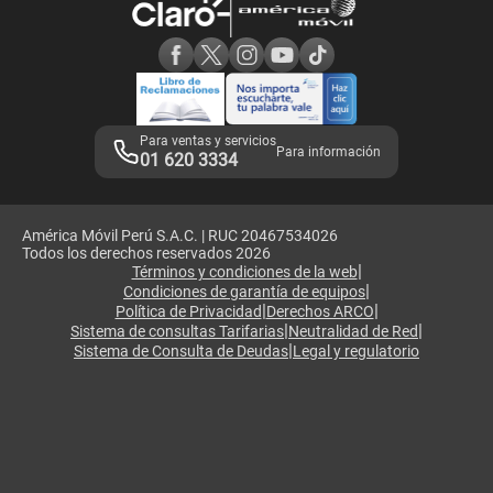
Consulta de reclamos
Consulta de IMEI
Adquirientes iPhone 6, 6S y SE
Hablando Claro
Mensaje de Seguridad
Samsung S25 Ultra
Consideraciones
Términos y Condiciones de Tienda Claro
Libro de Reclamaciones
Legales de marketplace
Para ventas y servicios
Para información
01 620 3334
América Móvil Perú S.A.C. | RUC 20467534026
Todos los derechos reservados 2026
|
Términos y condiciones de la web
|
Condiciones de garantía de equipos
|
|
Política de Privacidad
Derechos ARCO
|
|
Sistema de consultas Tarifarias
Neutralidad de Red
|
Sistema de Consulta de Deudas
Legal y regulatorio