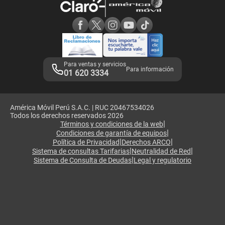
Consulta de reclamos
Consulta de IMEI
Adquirientes iPhone 6, 6S y SE
Hablando Claro
Mensaje de Seguridad
Samsung S25 Ultra
Consideraciones
Términos y Condiciones de Tienda Claro
Libro de Reclamaciones
Legales de marketplace
Para ventas y servicios
Para información
01 620 3334
América Móvil Perú S.A.C. | RUC 20467534026
Todos los derechos reservados 2026
|
Términos y condiciones de la web
|
Condiciones de garantía de equipos
|
|
Política de Privacidad
Derechos ARCO
|
|
Sistema de consultas Tarifarias
Neutralidad de Red
|
Sistema de Consulta de Deudas
Legal y regulatorio