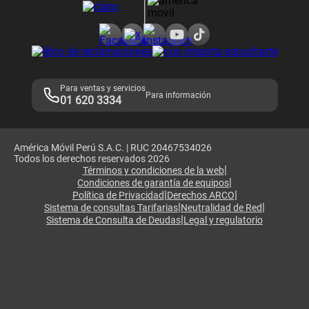
Consulta de reclamos
Consulta de IMEI
Adquirientes iPhone 6, 6S y SE
Hablando Claro
Mensaje de Seguridad
Samsung S25 Ultra
Consideraciones
Términos y Condiciones de Tienda Claro
Libro de Reclamaciones
Legales de marketplace
Para ventas y servicios
Para información
01 620 3334
América Móvil Perú S.A.C. | RUC 20467534026
Todos los derechos reservados 2026
|
Términos y condiciones de la web
|
Condiciones de garantía de equipos
|
|
Política de Privacidad
Derechos ARCO
|
|
Sistema de consultas Tarifarias
Neutralidad de Red
|
Sistema de Consulta de Deudas
Legal y regulatorio