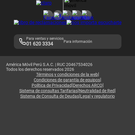
Consulta de reclamos
Consulta de IMEI
Adquirientes iPhone 6, 6S y SE
Hablando Claro
Mensaje de Seguridad
Samsung S25 Ultra
Consideraciones
Términos y Condiciones de Tienda Claro
Libro de Reclamaciones
Legales de marketplace
Para ventas y servicios
Para información
01 620 3334
América Móvil Perú S.A.C. | RUC 20467534026
Todos los derechos reservados 2026
|
Términos y condiciones de la web
|
Condiciones de garantía de equipos
|
|
Política de Privacidad
Derechos ARCO
|
|
Sistema de consultas Tarifarias
Neutralidad de Red
|
Sistema de Consulta de Deudas
Legal y regulatorio